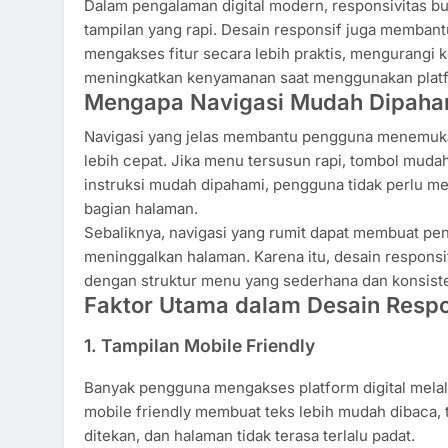
Dalam pengalaman digital modern, responsivitas b
tampilan yang rapi. Desain responsif juga memban
mengakses fitur secara lebih praktis, mengurangi 
meningkatkan kenyamanan saat menggunakan platf
Mengapa Navigasi Mudah Dipaham
Navigasi yang jelas membantu pengguna menemuk
lebih cepat. Jika menu tersusun rapi, tombol mudah
instruksi mudah dipahami, pengguna tidak perlu me
bagian halaman.
Sebaliknya, navigasi yang rumit dapat membuat pe
meninggalkan halaman. Karena itu, desain responsi
dengan struktur menu yang sederhana dan konsist
Faktor Utama dalam Desain Respo
1. Tampilan Mobile Friendly
Banyak pengguna mengakses platform digital melal
mobile friendly membuat teks lebih mudah dibaca,
ditekan, dan halaman tidak terasa terlalu padat.