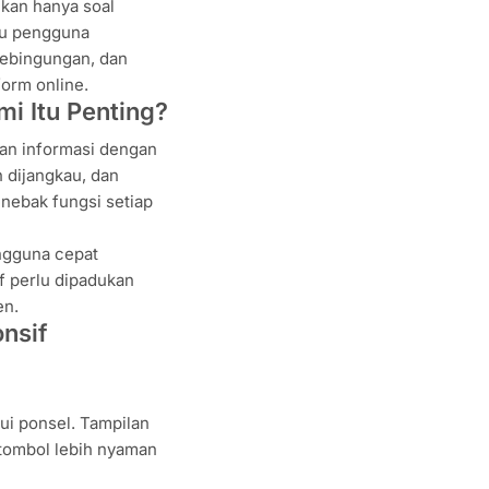
ukan hanya soal
tu pengguna
kebingungan, dan
orm online.
i Itu Penting?
an informasi dengan
 dijangkau, dan
nebak fungsi setiap
ngguna cepat
f perlu dipadukan
en.
nsif
ui ponsel. Tampilan
 tombol lebih nyaman