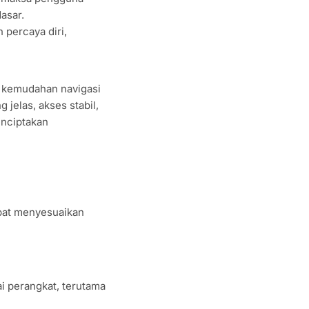
asar.
percaya diri,
 kemudahan navigasi
 jelas, akses stabil,
enciptakan
apat menyesuaikan
i perangkat, terutama