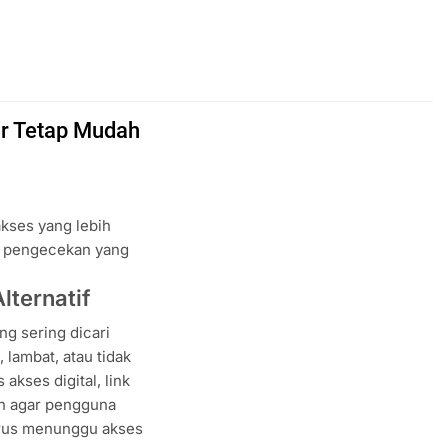
ar Tetap Mudah
kses yang lebih
h pengecekan yang
ternatif
ang sering dicari
lambat, atau tidak
akses digital, link
an agar pengguna
arus menunggu akses