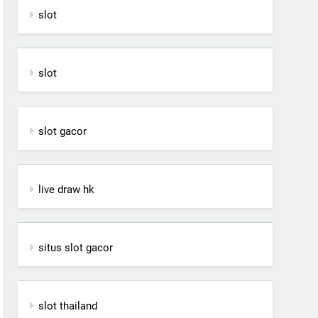
slot
slot
slot gacor
live draw hk
situs slot gacor
slot thailand