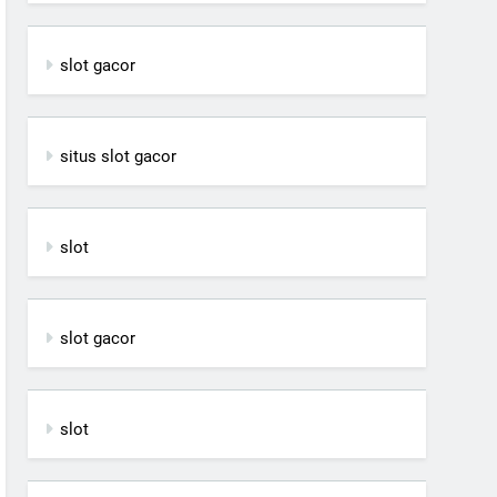
slot gacor
situs slot gacor
slot
slot gacor
slot