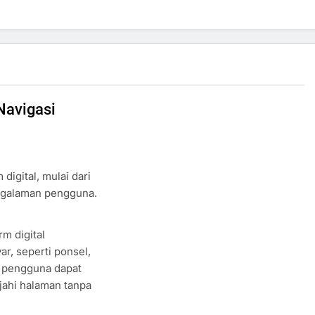
Navigasi
digital, mulai dari
engalaman pengguna.
m digital
r, seperti ponsel,
, pengguna dapat
ahi halaman tanpa