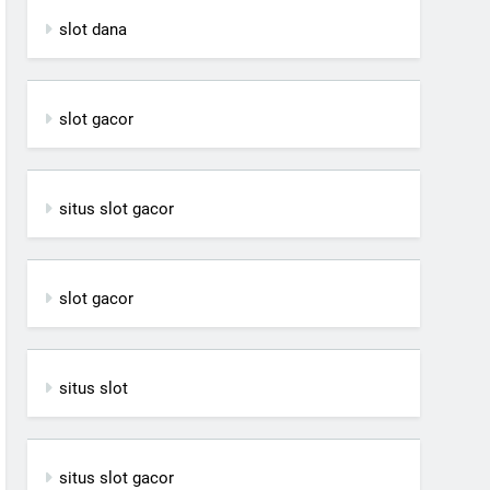
slot dana
slot gacor
situs slot gacor
slot gacor
situs slot
situs slot gacor