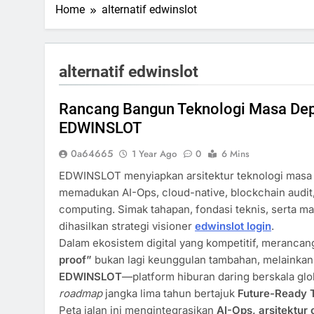
Home
alternatif edwinslot
alternatif edwinslot
Rancang Bangun Teknologi Masa Dep
EDWINSLOT
0a64665
1 Year Ago
0
6 Mins
EDWINSLOT menyiapkan arsitektur teknologi masa
memadukan AI-Ops, cloud-native, blockchain audit
computing. Simak tahapan, fondasi teknis, serta ma
dihasilkan strategi visioner
edwinslot login
.
Dalam ekosistem digital yang kompetitif, merancan
proof”
bukan lagi keunggulan tambahan, melainkan
EDWINSLOT
—platform hiburan daring berskala g
roadmap
jangka lima tahun bertajuk
Future-Ready T
Peta jalan ini mengintegrasikan
AI-Ops, arsitektur 