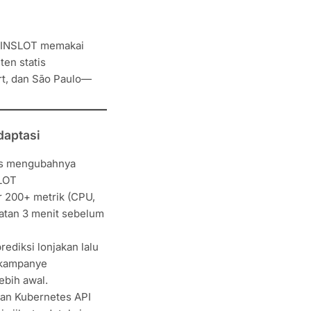
DWINSLOT memakai
en statis
urt, dan São Paulo—
daptasi
Ops mengubahnya
LOT
 200+ metrik (CPU,
gatan 3 menit sebelum
ediksi lonjakan lalu
n kampanye
ebih awal.
gan Kubernetes API