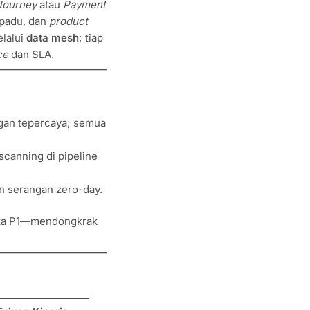
Journey
atau
Payment
padu, dan
product
elalui
data mesh
; tiap
ce
dan SLA.
ingan tepercaya; semua
scanning di pipeline
n serangan zero-day.
data P1—mendongkrak