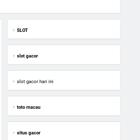
SLOT
slot gacor
slot gacor hari ini
toto macau
situs gacor