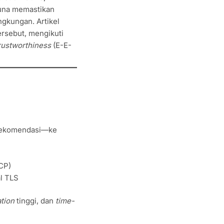
na memastikan
ngkungan. Artikel
ersebut, mengikuti
Trustworthiness
(E-E-
 rekomendasi—ke
CP)
l TLS
ation
tinggi, dan
time-