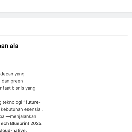
an ala
 depan yang
, dan green
nfaat bisnis yang
g teknologi
“future-
 kebutuhan esensial.
lobal—menjalankan
ech Blueprint 2025
.
cloud-native,