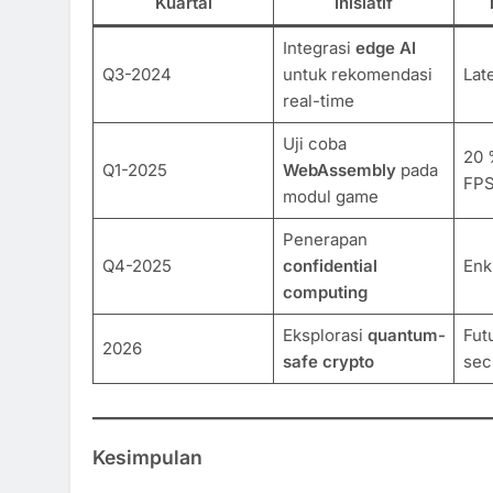
Kuartal
Inisiatif
Integrasi
edge AI
Q3-2024
untuk rekomendasi
Lat
real-time
Uji coba
20 
Q1-2025
WebAssembly
pada
FP
modul game
Penerapan
Q4-2025
confidential
Enk
computing
Eksplorasi
quantum-
Fut
2026
safe crypto
sec
Kesimpulan