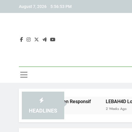
Skip
August 7, 2026
5:56:54 PM
to
content
Kip
Temukan T
s yang Ringkas dan Responsif
LEBAH4D Login dengan S
2 Weeks Ago
HEADLINES