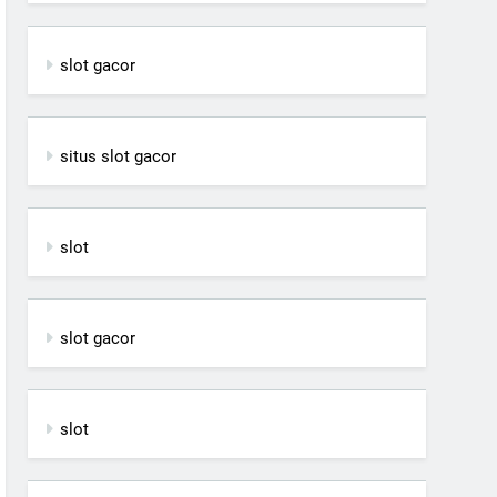
slot gacor
situs slot gacor
slot
slot gacor
slot