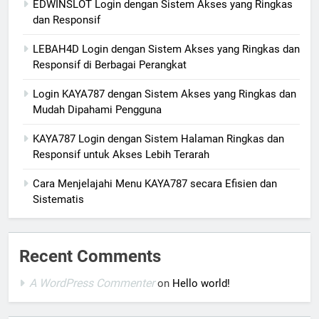
EDWINSLOT Login dengan Sistem Akses yang Ringkas
dan Responsif
LEBAH4D Login dengan Sistem Akses yang Ringkas dan
Responsif di Berbagai Perangkat
Login KAYA787 dengan Sistem Akses yang Ringkas dan
Mudah Dipahami Pengguna
KAYA787 Login dengan Sistem Halaman Ringkas dan
Responsif untuk Akses Lebih Terarah
Cara Menjelajahi Menu KAYA787 secara Efisien dan
Sistematis
Recent Comments
A WordPress Commenter
on
Hello world!