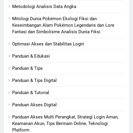
Metodologi Analisis Data Angka
Mitologi Dunia Pokémon Ekologi Fiksi dan
Keseimbangan Alam Pokémon Legendaris dan Lore
Fantasi dan Simbolisme Analisis Dunia Fiksi
Optimasi Akses dan Stabilitas Login
Panduan & Edukasi
Panduan & Tips
Panduan & Tips Digital
Panduan & Tutorial
Panduan Akses Digital
Panduan Akses Multi Perangkat, Strategi Login Aman,
Keamanan Akun, Tips Bermain Online, Teknologi
Platform