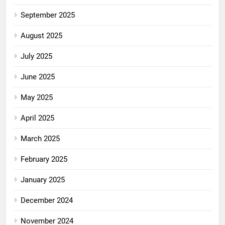
September 2025
August 2025
July 2025
June 2025
May 2025
April 2025
March 2025
February 2025
January 2025
December 2024
November 2024