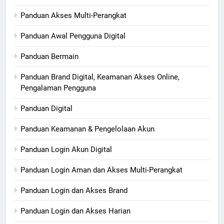
Panduan Akses Multi-Perangkat
Panduan Awal Pengguna Digital
Panduan Bermain
Panduan Brand Digital, Keamanan Akses Online,
Pengalaman Pengguna
Panduan Digital
Panduan Keamanan & Pengelolaan Akun
Panduan Login Akun Digital
Panduan Login Aman dan Akses Multi-Perangkat
Panduan Login dan Akses Brand
Panduan Login dan Akses Harian