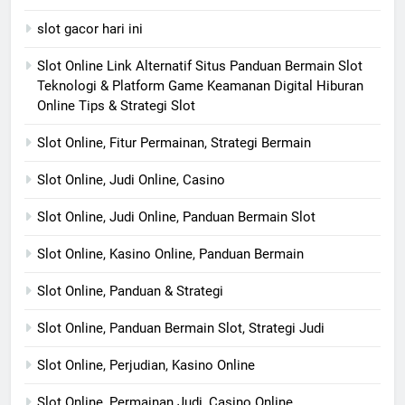
slot gacor hari ini
Slot Online Link Alternatif Situs Panduan Bermain Slot
Teknologi & Platform Game Keamanan Digital Hiburan
Online Tips & Strategi Slot
Slot Online, Fitur Permainan, Strategi Bermain
Slot Online, Judi Online, Casino
Slot Online, Judi Online, Panduan Bermain Slot
Slot Online, Kasino Online, Panduan Bermain
Slot Online, Panduan & Strategi
Slot Online, Panduan Bermain Slot, Strategi Judi
Slot Online, Perjudian, Kasino Online
Slot Online, Permainan Judi, Casino Online