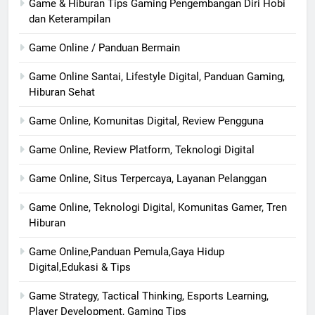
Game & Hiburan Tips Gaming Pengembangan Diri Hobi
dan Keterampilan
Game Online / Panduan Bermain
Game Online Santai, Lifestyle Digital, Panduan Gaming,
Hiburan Sehat
Game Online, Komunitas Digital, Review Pengguna
Game Online, Review Platform, Teknologi Digital
Game Online, Situs Terpercaya, Layanan Pelanggan
Game Online, Teknologi Digital, Komunitas Gamer, Tren
Hiburan
Game Online,Panduan Pemula,Gaya Hidup
Digital,Edukasi & Tips
Game Strategy, Tactical Thinking, Esports Learning,
Player Development, Gaming Tips