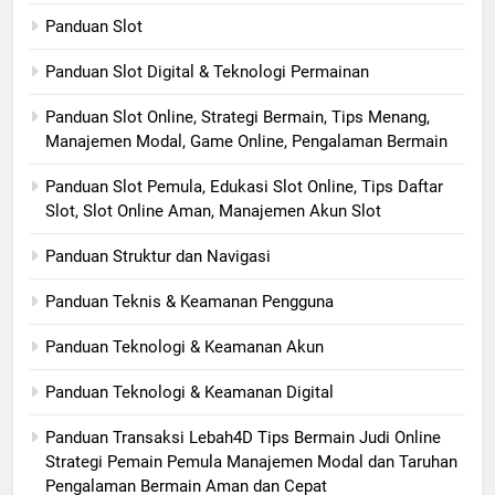
Panduan Slot
Panduan Slot Digital & Teknologi Permainan
Panduan Slot Online, Strategi Bermain, Tips Menang,
Manajemen Modal, Game Online, Pengalaman Bermain
Panduan Slot Pemula, Edukasi Slot Online, Tips Daftar
Slot, Slot Online Aman, Manajemen Akun Slot
Panduan Struktur dan Navigasi
Panduan Teknis & Keamanan Pengguna
Panduan Teknologi & Keamanan Akun
Panduan Teknologi & Keamanan Digital
Panduan Transaksi Lebah4D Tips Bermain Judi Online
Strategi Pemain Pemula Manajemen Modal dan Taruhan
Pengalaman Bermain Aman dan Cepat