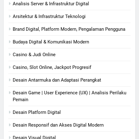
Analisis Server & Infrastruktur Digital
Arsitektur & Infrastruktur Teknologi
Brand Digital, Platform Modern, Pengalaman Pengguna
Budaya Digital & Komunikasi Modern
Casino & Judi Online
Casino, Slot Online, Jackpot Progresif
Desain Antarmuka dan Adaptasi Perangkat
Desain Game | User Experience (UX) | Analisis Perilaku
Pemain
Desain Platform Digital
Desain Responsif dan Akses Digital Modern
Desain Visual Digital