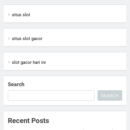
situs slot
situs slot gacor
slot gacor hari ini
Search
SEARCH
Recent Posts