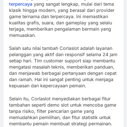
terpercaya
yang sangat lengkap, mulai dari tema
klasik hingga modern, yang berasal dari provider
game ternama dan terpercaya. Ini memastikan
kualitas grafis, suara, dan gameplay yang selalu
terjaga, memberikan pengalaman bermain yang
memuaskan.
Salah satu nilai tambah Corlaslot adalah layanan
pelanggan yang aktif dan responsif selama 24 jam
setiap hari. Tim customer support siap membantu
mengatasi masalah teknis, memberikan panduan,
dan menjawab berbagai pertanyaan dengan cepat
dan ramah. Hal ini sangat penting untuk menjaga
kepuasan dan kepercayaan pemain.
Selain itu, Corlaslot menyediakan berbagai fitur
tambahan seperti demo slot untuk mencoba game
tanpa risiko, filter pencarian game yang
memudahkan pemilihan, dan fitur statistik untuk
membantu pemain membuat strategi permainan.