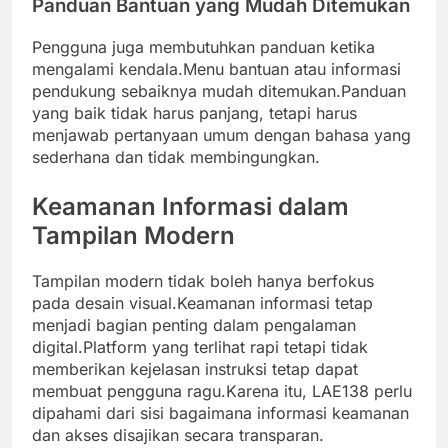
Panduan Bantuan yang Mudah Ditemukan
Pengguna juga membutuhkan panduan ketika
mengalami kendala.Menu bantuan atau informasi
pendukung sebaiknya mudah ditemukan.Panduan
yang baik tidak harus panjang, tetapi harus
menjawab pertanyaan umum dengan bahasa yang
sederhana dan tidak membingungkan.
Keamanan Informasi dalam
Tampilan Modern
Tampilan modern tidak boleh hanya berfokus
pada desain visual.Keamanan informasi tetap
menjadi bagian penting dalam pengalaman
digital.Platform yang terlihat rapi tetapi tidak
memberikan kejelasan instruksi tetap dapat
membuat pengguna ragu.Karena itu, LAE138 perlu
dipahami dari sisi bagaimana informasi keamanan
dan akses disajikan secara transparan.