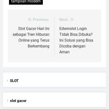
tampilan modern
Previous:
Next:
Post
navigation
Slot Gacor Hari Ini
Edwinslot Login
sebagai Tren Hiburan
Tidak Bisa Dibuka?
Online yang Terus
Ini Solusi yang Bisa
Berkembang
Dicoba dengan
Aman
SLOT
slot gacor