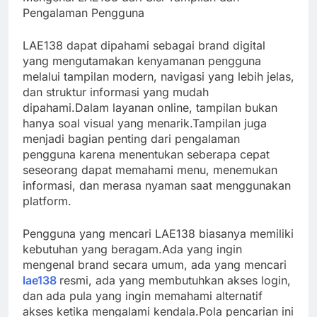
Pengalaman Pengguna
LAE138 dapat dipahami sebagai brand digital
yang mengutamakan kenyamanan pengguna
melalui tampilan modern, navigasi yang lebih jelas,
dan struktur informasi yang mudah
dipahami.Dalam layanan online, tampilan bukan
hanya soal visual yang menarik.Tampilan juga
menjadi bagian penting dari pengalaman
pengguna karena menentukan seberapa cepat
seseorang dapat memahami menu, menemukan
informasi, dan merasa nyaman saat menggunakan
platform.
Pengguna yang mencari LAE138 biasanya memiliki
kebutuhan yang beragam.Ada yang ingin
mengenal brand secara umum, ada yang mencari
lae138
resmi, ada yang membutuhkan akses login,
dan ada pula yang ingin memahami alternatif
akses ketika mengalami kendala.Pola pencarian ini