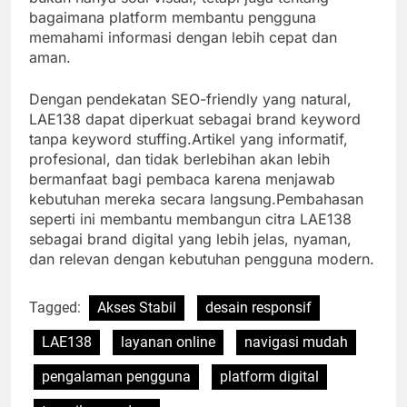
bagaimana platform membantu pengguna
memahami informasi dengan lebih cepat dan
aman.
Dengan pendekatan SEO-friendly yang natural,
LAE138 dapat diperkuat sebagai brand keyword
tanpa keyword stuffing.Artikel yang informatif,
profesional, dan tidak berlebihan akan lebih
bermanfaat bagi pembaca karena menjawab
kebutuhan mereka secara langsung.Pembahasan
seperti ini membantu membangun citra LAE138
sebagai brand digital yang lebih jelas, nyaman,
dan relevan dengan kebutuhan pengguna modern.
Tagged:
Akses Stabil
desain responsif
LAE138
layanan online
navigasi mudah
pengalaman pengguna
platform digital