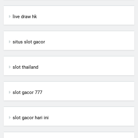
live draw hk
situs slot gacor
slot thailand
slot gacor 777
slot gacor hari ini