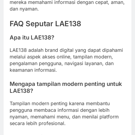
mereka memahami informasi dengan cepat, aman,
dan nyaman.
FAQ Seputar LAE138
Apa itu LAE138?
LAE138 adalah brand digital yang dapat dipahami
melalui aspek akses online, tampilan modern,
pengalaman pengguna, navigasi layanan, dan
keamanan informasi.
Mengapa tampilan modern penting untuk
LAE138?
Tampilan modern penting karena membantu
pengguna membaca informasi dengan lebih
nyaman, memahami menu, dan menilai platform
secara lebih profesional.