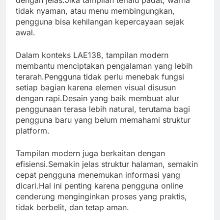
dengan jelas.Jika tampilan terlalu padat, warna
tidak nyaman, atau menu membingungkan,
pengguna bisa kehilangan kepercayaan sejak
awal.
Dalam konteks LAE138, tampilan modern
membantu menciptakan pengalaman yang lebih
terarah.Pengguna tidak perlu menebak fungsi
setiap bagian karena elemen visual disusun
dengan rapi.Desain yang baik membuat alur
penggunaan terasa lebih natural, terutama bagi
pengguna baru yang belum memahami struktur
platform.
Tampilan modern juga berkaitan dengan
efisiensi.Semakin jelas struktur halaman, semakin
cepat pengguna menemukan informasi yang
dicari.Hal ini penting karena pengguna online
cenderung menginginkan proses yang praktis,
tidak berbelit, dan tetap aman.