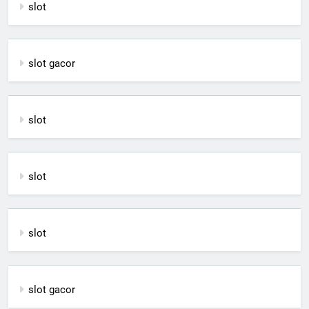
slot
slot gacor
slot
slot
slot
slot gacor