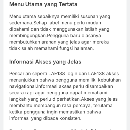
Menu Utama yang Tertata
Menu utama sebaiknya memiliki susunan yang
sederhana.Setiap label menu perlu mudah
dipahami dan tidak menggunakan istilah yang
membingungkan.Pengguna baru biasanya
membutuhkan arahan yang jelas agar mereka
tidak salah memahami fungsi halaman.
Informasi Akses yang Jelas
Pencarian seperti LAE138 login dan LAE138 akses
menunjukkan bahwa pengguna memiliki kebutuhan
navigational.Informasi akses perlu disampaikan
secara rapi agar pengguna dapat memahami
langkah yang perlu diperhatikan.Akses yang jelas
membantu membangun rasa percaya, terutama
ketika pengguna ingin memastikan bahwa
informasi yang dibaca konsisten.