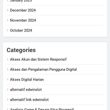
January 2025
December 2024
November 2024
October 2024
Categories
Akses Akun dan Sistem Responsif
Akses dan Pengalaman Pengguna Digital
Akses Digital Harian
alternatif edwinslot
alternatif link edwinslot
Analisis Game & Desain Fitur Progresif