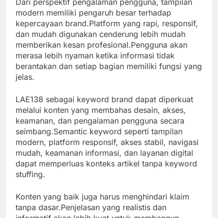
Dari perspektif pengalaman pengguna, tampilan
modern memiliki pengaruh besar terhadap
kepercayaan brand.Platform yang rapi, responsif,
dan mudah digunakan cenderung lebih mudah
memberikan kesan profesional.Pengguna akan
merasa lebih nyaman ketika informasi tidak
berantakan dan setiap bagian memiliki fungsi yang
jelas.
LAE138 sebagai keyword brand dapat diperkuat
melalui konten yang membahas desain, akses,
keamanan, dan pengalaman pengguna secara
seimbang.Semantic keyword seperti tampilan
modern, platform responsif, akses stabil, navigasi
mudah, keamanan informasi, dan layanan digital
dapat memperluas konteks artikel tanpa keyword
stuffing.
Konten yang baik juga harus menghindari klaim
tanpa dasar.Penjelasan yang realistis dan
informatif akan lebih kuat untuk membangun