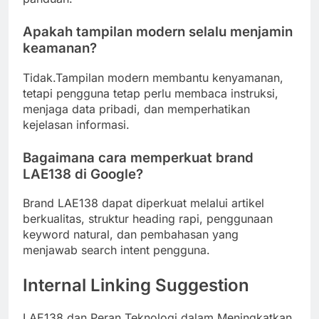
Apakah tampilan modern selalu menjamin
keamanan?
Tidak.Tampilan modern membantu kenyamanan,
tetapi pengguna tetap perlu membaca instruksi,
menjaga data pribadi, dan memperhatikan
kejelasan informasi.
Bagaimana cara memperkuat brand
LAE138 di Google?
Brand LAE138 dapat diperkuat melalui artikel
berkualitas, struktur heading rapi, penggunaan
keyword natural, dan pembahasan yang
menjawab search intent pengguna.
Internal Linking Suggestion
LAE138 dan Peran Teknologi dalam Meningkatkan