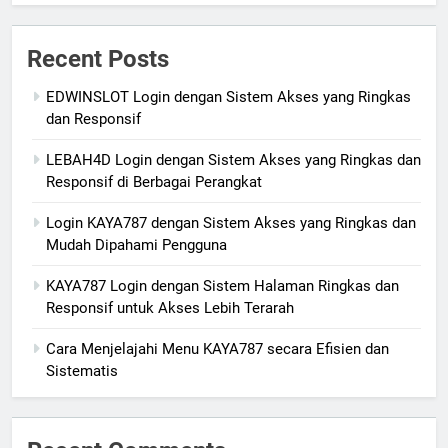
Recent Posts
EDWINSLOT Login dengan Sistem Akses yang Ringkas
dan Responsif
LEBAH4D Login dengan Sistem Akses yang Ringkas dan
Responsif di Berbagai Perangkat
Login KAYA787 dengan Sistem Akses yang Ringkas dan
Mudah Dipahami Pengguna
KAYA787 Login dengan Sistem Halaman Ringkas dan
Responsif untuk Akses Lebih Terarah
Cara Menjelajahi Menu KAYA787 secara Efisien dan
Sistematis