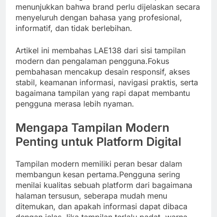
menunjukkan bahwa brand perlu dijelaskan secara
menyeluruh dengan bahasa yang profesional,
informatif, dan tidak berlebihan.
Artikel ini membahas LAE138 dari sisi tampilan
modern dan pengalaman pengguna.Fokus
pembahasan mencakup desain responsif, akses
stabil, keamanan informasi, navigasi praktis, serta
bagaimana tampilan yang rapi dapat membantu
pengguna merasa lebih nyaman.
Mengapa Tampilan Modern
Penting untuk Platform Digital
Tampilan modern memiliki peran besar dalam
membangun kesan pertama.Pengguna sering
menilai kualitas sebuah platform dari bagaimana
halaman tersusun, seberapa mudah menu
ditemukan, dan apakah informasi dapat dibaca