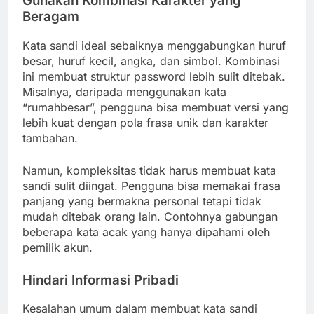
Gunakan Kombinasi Karakter yang
Beragam
Kata sandi ideal sebaiknya menggabungkan huruf
besar, huruf kecil, angka, dan simbol. Kombinasi
ini membuat struktur password lebih sulit ditebak.
Misalnya, daripada menggunakan kata
“rumahbesar”, pengguna bisa membuat versi yang
lebih kuat dengan pola frasa unik dan karakter
tambahan.
Namun, kompleksitas tidak harus membuat kata
sandi sulit diingat. Pengguna bisa memakai frasa
panjang yang bermakna personal tetapi tidak
mudah ditebak orang lain. Contohnya gabungan
beberapa kata acak yang hanya dipahami oleh
pemilik akun.
Hindari Informasi Pribadi
Kesalahan umum dalam membuat kata sandi