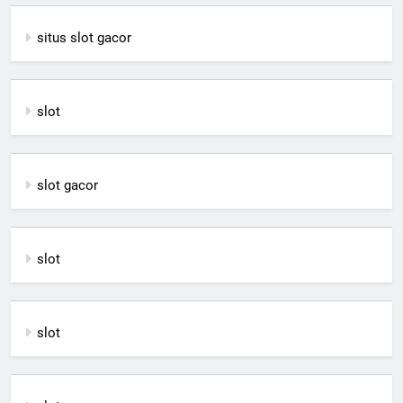
situs slot gacor
slot
slot gacor
slot
slot