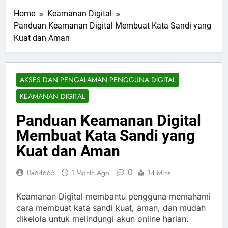
Home
Keamanan Digital
Panduan Keamanan Digital Membuat Kata Sandi yang
Kuat dan Aman
AKSES DAN PENGALAMAN PENGGUNA DIGITAL
KEAMANAN DIGITAL
Panduan Keamanan Digital
Membuat Kata Sandi yang
Kuat dan Aman
0
0a64665
1 Month Ago
14 Mins
Keamanan Digital membantu pengguna memahami
cara membuat kata sandi kuat, aman, dan mudah
dikelola untuk melindungi akun online harian.