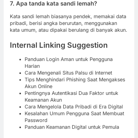
7. Apa tanda kata sandi lemah?
Kata sandi lemah biasanya pendek, memakai data
pribadi, berisi angka berurutan, menggunakan
kata umum, atau dipakai berulang di banyak akun.
Internal Linking Suggestion
Panduan Login Aman untuk Pengguna
Harian
Cara Mengenali Situs Palsu di Internet
Tips Menghindari Phishing Saat Mengakses
Akun Online
Pentingnya Autentikasi Dua Faktor untuk
Keamanan Akun
Cara Mengelola Data Pribadi di Era Digital
Kesalahan Umum Pengguna Saat Membuat
Password
Panduan Keamanan Digital untuk Pemula