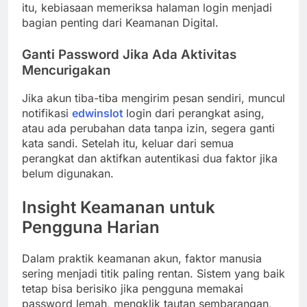
itu, kebiasaan memeriksa halaman login menjadi
bagian penting dari Keamanan Digital.
Ganti Password Jika Ada Aktivitas
Mencurigakan
Jika akun tiba-tiba mengirim pesan sendiri, muncul
notifikasi
edwinslot
login dari perangkat asing,
atau ada perubahan data tanpa izin, segera ganti
kata sandi. Setelah itu, keluar dari semua
perangkat dan aktifkan autentikasi dua faktor jika
belum digunakan.
Insight Keamanan untuk
Pengguna Harian
Dalam praktik keamanan akun, faktor manusia
sering menjadi titik paling rentan. Sistem yang baik
tetap bisa berisiko jika pengguna memakai
password lemah, mengklik tautan sembarangan,