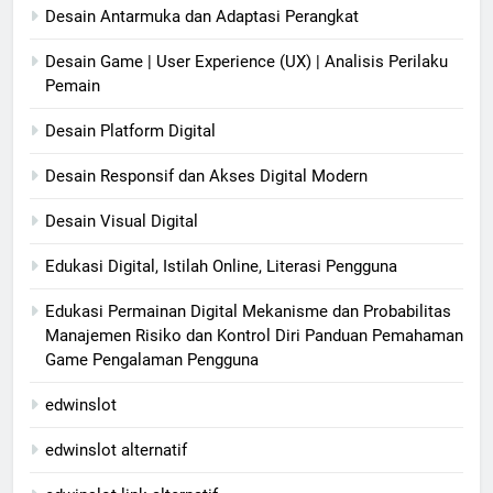
Desain Antarmuka dan Adaptasi Perangkat
Desain Game | User Experience (UX) | Analisis Perilaku
Pemain
Desain Platform Digital
Desain Responsif dan Akses Digital Modern
Desain Visual Digital
Edukasi Digital, Istilah Online, Literasi Pengguna
Edukasi Permainan Digital Mekanisme dan Probabilitas
Manajemen Risiko dan Kontrol Diri Panduan Pemahaman
Game Pengalaman Pengguna
edwinslot
edwinslot alternatif