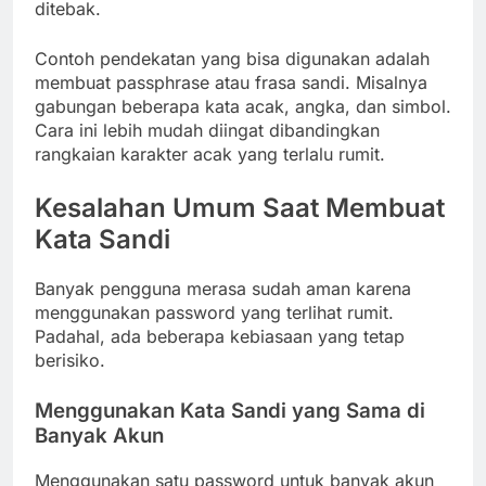
ditebak.
Contoh pendekatan yang bisa digunakan adalah
membuat passphrase atau frasa sandi. Misalnya
gabungan beberapa kata acak, angka, dan simbol.
Cara ini lebih mudah diingat dibandingkan
rangkaian karakter acak yang terlalu rumit.
Kesalahan Umum Saat Membuat
Kata Sandi
Banyak pengguna merasa sudah aman karena
menggunakan password yang terlihat rumit.
Padahal, ada beberapa kebiasaan yang tetap
berisiko.
Menggunakan Kata Sandi yang Sama di
Banyak Akun
Menggunakan satu password untuk banyak akun