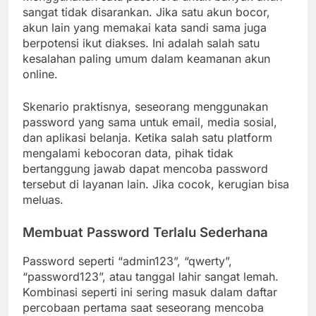
sangat tidak disarankan. Jika satu akun bocor,
akun lain yang memakai kata sandi sama juga
berpotensi ikut diakses. Ini adalah salah satu
kesalahan paling umum dalam keamanan akun
online.
Skenario praktisnya, seseorang menggunakan
password yang sama untuk email, media sosial,
dan aplikasi belanja. Ketika salah satu platform
mengalami kebocoran data, pihak tidak
bertanggung jawab dapat mencoba password
tersebut di layanan lain. Jika cocok, kerugian bisa
meluas.
Membuat Password Terlalu Sederhana
Password seperti “admin123”, “qwerty”,
“password123”, atau tanggal lahir sangat lemah.
Kombinasi seperti ini sering masuk dalam daftar
percobaan pertama saat seseorang mencoba