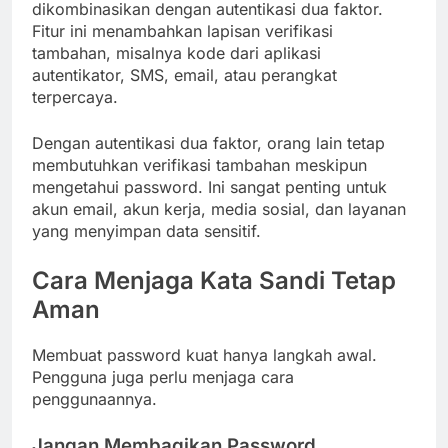
dikombinasikan dengan autentikasi dua faktor.
Fitur ini menambahkan lapisan verifikasi
tambahan, misalnya kode dari aplikasi
autentikator, SMS, email, atau perangkat
terpercaya.
Dengan autentikasi dua faktor, orang lain tetap
membutuhkan verifikasi tambahan meskipun
mengetahui password. Ini sangat penting untuk
akun email, akun kerja, media sosial, dan layanan
yang menyimpan data sensitif.
Cara Menjaga Kata Sandi Tetap
Aman
Membuat password kuat hanya langkah awal.
Pengguna juga perlu menjaga cara
penggunaannya.
Jangan Membagikan Password