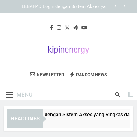
Skip
Login KAYA787 dengan Sistem Akses yang
to
Ringkas dan Mudah Dipahami Pengguna
content
KAYA787 Login dengan Sistem Halaman Ringkas
dan Responsif untuk Akses Lebih Terarah
EDWINSLOT Login dengan Sistem Akses yang
Ringkas dan Responsif
LEBAH4D Login dengan Sistem Akses yang
Ringkas dan Responsif di Berbagai Perangkat
Login KAYA787 dengan Sistem Akses yang
Ringkas dan Mudah Dipahami Pengguna
Kipin Energy
Temukan Teknologi Energi Terbarukan
KAYA787 Login dengan Sistem Halaman Ringkas
NEWSLETTER
RANDOM NEWS
dan Responsif untuk Akses Lebih Terarah
Untuk Kebutuhan Anda Di Kipin Energy.
MENU
WINSLOT Login dengan Sistem Akses yang Ringkas dan Respo
HEADLINES
Weeks Ago