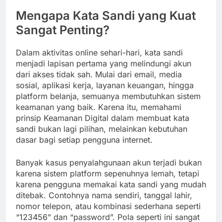
Mengapa Kata Sandi yang Kuat
Sangat Penting?
Dalam aktivitas online sehari-hari, kata sandi
menjadi lapisan pertama yang melindungi akun
dari akses tidak sah. Mulai dari email, media
sosial, aplikasi kerja, layanan keuangan, hingga
platform belanja, semuanya membutuhkan sistem
keamanan yang baik. Karena itu, memahami
prinsip Keamanan Digital dalam membuat kata
sandi bukan lagi pilihan, melainkan kebutuhan
dasar bagi setiap pengguna internet.
Banyak kasus penyalahgunaan akun terjadi bukan
karena sistem platform sepenuhnya lemah, tetapi
karena pengguna memakai kata sandi yang mudah
ditebak. Contohnya nama sendiri, tanggal lahir,
nomor telepon, atau kombinasi sederhana seperti
“123456” dan “password”. Pola seperti ini sangat