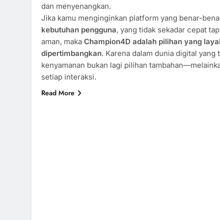
dan menyenangkan.
Jika kamu menginginkan platform yang benar-ben
kebutuhan pengguna
, yang tidak sekadar cepat ta
aman, maka
Champion4D adalah pilihan yang laya
dipertimbangkan
. Karena dalam dunia digital yang
kenyamanan bukan lagi pilihan tambahan—melainkan
setiap interaksi.
Read More