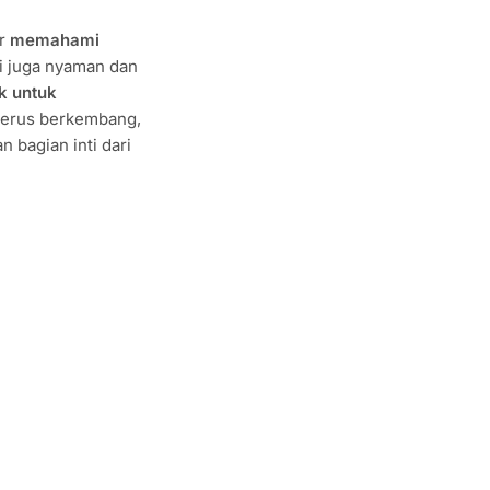
ar
memahami
pi juga nyaman dan
k untuk
 terus berkembang,
 bagian inti dari