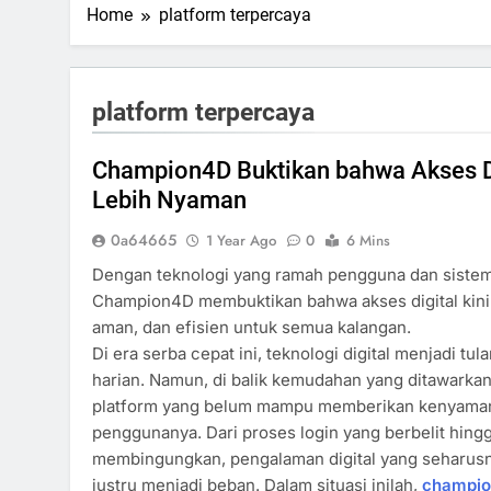
Home
platform terpercaya
platform terpercaya
Champion4D Buktikan bahwa Akses Di
Lebih Nyaman
0a64665
1 Year Ago
0
6 Mins
Dengan teknologi yang ramah pengguna dan sistem 
Champion4D membuktikan bahwa akses digital kini 
aman, dan efisien untuk semua kalangan.
Di era serba cepat ini, teknologi digital menjadi tu
harian. Namun, di balik kemudahan yang ditawarka
platform yang belum mampu memberikan kenyama
penggunanya. Dari proses login yang berbelit hing
membingungkan, pengalaman digital yang seharu
justru menjadi beban. Dalam situasi inilah,
champion