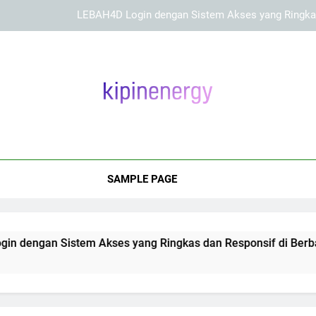
LEBAH4D Login dengan Sistem Akses yang Ringkas
Login KAYA787 dengan Sistem Akses yang 
KAYA787 Login dengan Sistem Halaman Ringkas dan
EDWINSLOT Login dengan Sist
in Energy
LEBAH4D Login dengan Sistem Akses yang Ringkas
eknologi Energi Terbarukan Untuk Kebutuhan Anda Di Kipin Ene
Login KAYA787 dengan Sistem Akses yang 
SAMPLE PAGE
KAYA787 Login dengan Sistem Halaman Ringkas dan
istem Akses yang Ringkas dan Responsif di Berbagai Perang