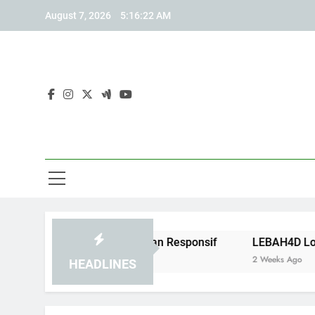
Skip
August 7, 2026
5:16:23 AM
to
content
Kip
Temukan T
s yang Ringkas dan Responsif
LEBAH4D Login dengan S
2 Weeks Ago
HEADLINES