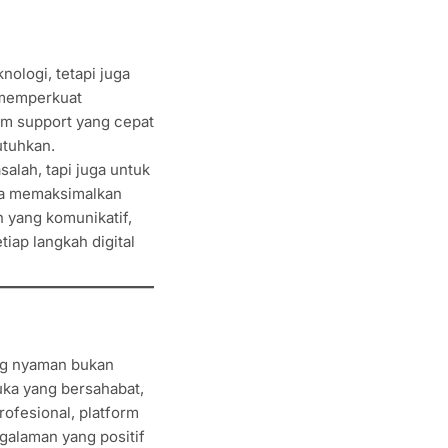
nologi, tetapi juga
memperkuat
m support yang cepat
utuhkan.
alah, tapi juga untuk
sa memaksimalkan
 yang komunikatif,
iap langkah digital
ng nyaman bukan
uka yang bersahabat,
ofesional, platform
ngalaman yang positif