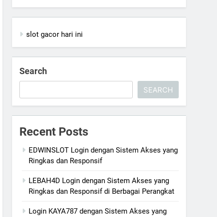
slot gacor hari ini
Search
SEARCH
Recent Posts
EDWINSLOT Login dengan Sistem Akses yang
Ringkas dan Responsif
LEBAH4D Login dengan Sistem Akses yang
Ringkas dan Responsif di Berbagai Perangkat
Login KAYA787 dengan Sistem Akses yang