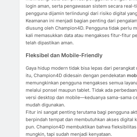
login aman, serta pengawasan sistem secara real-tim
pengguna dijamin terlindungi dari risiko digital yan
Keamanan ini menjadi bagian penting dari pengal
diusung oleh Champion4D. Pengguna tidak perlu me
kali memasukkan data atau mengakses fitur-fitur p
telah dipastikan aman.
Fleksibel dan Mobile-Friendly
Gaya hidup modern tidak bisa lepas dari perangkat 
itu, Champion4D didesain dengan pendekatan
mobi
memungkinkan pengguna mengakses semua layanan
melalui ponsel maupun tablet. Tidak ada perbedaan
versi desktop dan mobile—keduanya sama-sama cepa
mudah digunakan.
Fitur ini sangat penting terutama bagi pengguna akt
berpindah tempat dan membutuhkan akses digital 
pun. Champion4D membuktikan bahwa fleksibilitas
mungkin, tapi sudah menjadi kenyataan.