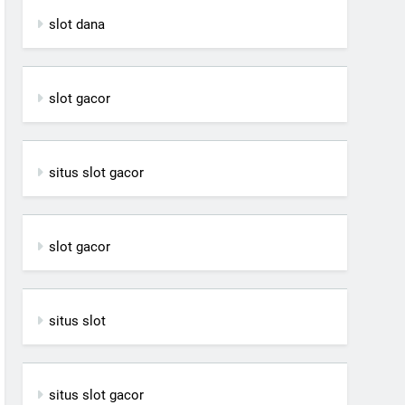
slot dana
slot gacor
situs slot gacor
slot gacor
situs slot
situs slot gacor