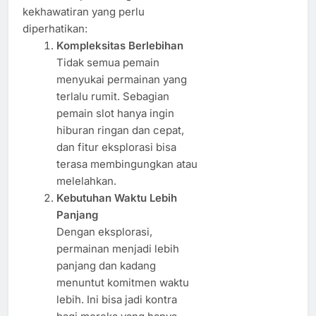
kekhawatiran yang perlu
diperhatikan:
Kompleksitas Berlebihan
Tidak semua pemain
menyukai permainan yang
terlalu rumit. Sebagian
pemain slot hanya ingin
hiburan ringan dan cepat,
dan fitur eksplorasi bisa
terasa membingungkan atau
melelahkan.
Kebutuhan Waktu Lebih
Panjang
Dengan eksplorasi,
permainan menjadi lebih
panjang dan kadang
menuntut komitmen waktu
lebih. Ini bisa jadi kontra