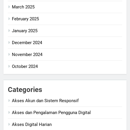
March 2025
February 2025
January 2025
December 2024
November 2024
October 2024
Categories
Akses Akun dan Sistem Responsif
Akses dan Pengalaman Pengguna Digital
Akses Digital Harian