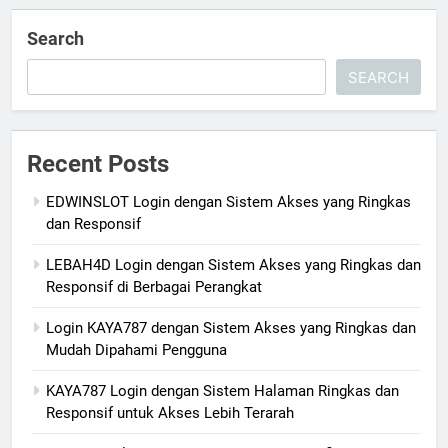
Search
SEARCH
Recent Posts
EDWINSLOT Login dengan Sistem Akses yang Ringkas
dan Responsif
LEBAH4D Login dengan Sistem Akses yang Ringkas dan
Responsif di Berbagai Perangkat
Login KAYA787 dengan Sistem Akses yang Ringkas dan
Mudah Dipahami Pengguna
KAYA787 Login dengan Sistem Halaman Ringkas dan
Responsif untuk Akses Lebih Terarah