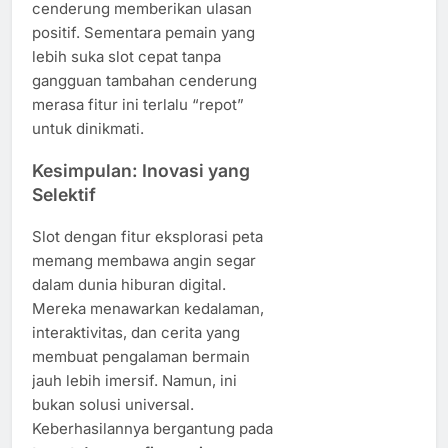
cenderung memberikan ulasan
positif. Sementara pemain yang
lebih suka slot cepat tanpa
gangguan tambahan cenderung
merasa fitur ini terlalu “repot”
untuk dinikmati.
Kesimpulan: Inovasi yang
Selektif
Slot dengan fitur eksplorasi peta
memang membawa angin segar
dalam dunia hiburan digital.
Mereka menawarkan kedalaman,
interaktivitas, dan cerita yang
membuat pengalaman bermain
jauh lebih imersif. Namun, ini
bukan solusi universal.
Keberhasilannya bergantung pada