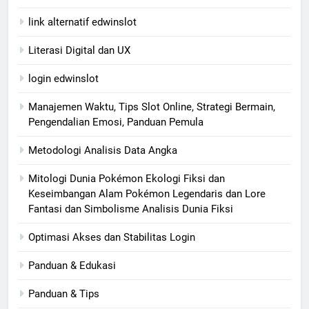
link alternatif edwinslot
Literasi Digital dan UX
login edwinslot
Manajemen Waktu, Tips Slot Online, Strategi Bermain,
Pengendalian Emosi, Panduan Pemula
Metodologi Analisis Data Angka
Mitologi Dunia Pokémon Ekologi Fiksi dan
Keseimbangan Alam Pokémon Legendaris dan Lore
Fantasi dan Simbolisme Analisis Dunia Fiksi
Optimasi Akses dan Stabilitas Login
Panduan & Edukasi
Panduan & Tips