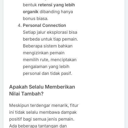
bentuk
retensi yang lebih
organik
dibanding hanya
bonus biasa.
Personal Connection
Setiap jalur eksplorasi bisa
berbeda untuk tiap pemain.
Beberapa sistem bahkan
mengizinkan pemain
memilih rute, menciptakan
pengalaman yang lebih
personal dan tidak pasif.
Apakah Selalu Memberikan
Nilai Tambah?
Meskipun terdengar menarik, fitur
ini tidak selalu membawa dampak
positif bagi semua jenis pemain.
Ada beberapa tantangan dan