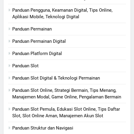
Panduan Pengguna, Keamanan Digital, Tips Online,
Aplikasi Mobile, Teknologi Digital
Panduan Permainan
Panduan Permainan Digital
Panduan Platform Digital
Panduan Slot
Panduan Slot Digital & Teknologi Permainan
Panduan Slot Online, Strategi Bermain, Tips Menang,
Manajemen Modal, Game Online, Pengalaman Bermain
Panduan Slot Pemula, Edukasi Slot Online, Tips Daftar
Slot, Slot Online Aman, Manajemen Akun Slot
Panduan Struktur dan Navigasi