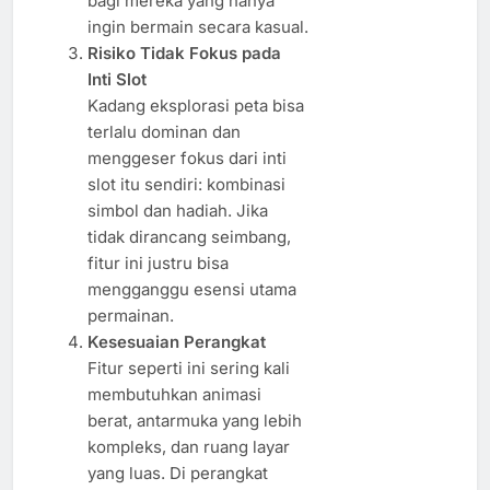
bagi mereka yang hanya
ingin bermain secara kasual.
Risiko Tidak Fokus pada
Inti Slot
Kadang eksplorasi peta bisa
terlalu dominan dan
menggeser fokus dari inti
slot itu sendiri: kombinasi
simbol dan hadiah. Jika
tidak dirancang seimbang,
fitur ini justru bisa
mengganggu esensi utama
permainan.
Kesesuaian Perangkat
Fitur seperti ini sering kali
membutuhkan animasi
berat, antarmuka yang lebih
kompleks, dan ruang layar
yang luas. Di perangkat