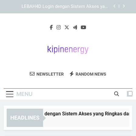
Skip
Login KAYA787 dengan Sistem Akses yang
to
Ringkas dan Mudah Dipahami Pengguna
content
KAYA787 Login dengan Sistem Halaman Ringkas
dan Responsif untuk Akses Lebih Terarah
EDWINSLOT Login dengan Sistem Akses yang
Ringkas dan Responsif
LEBAH4D Login dengan Sistem Akses yang
Ringkas dan Responsif di Berbagai Perangkat
Login KAYA787 dengan Sistem Akses yang
Ringkas dan Mudah Dipahami Pengguna
Kipin Energy
Temukan Teknologi Energi Terbarukan
KAYA787 Login dengan Sistem Halaman Ringkas
NEWSLETTER
RANDOM NEWS
dan Responsif untuk Akses Lebih Terarah
Untuk Kebutuhan Anda Di Kipin Energy.
MENU
WINSLOT Login dengan Sistem Akses yang Ringkas dan Respo
HEADLINES
Weeks Ago