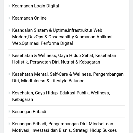
Keamanan Login Digital
Keamanan Online
Keandalan Sistem & Uptime,Infrastruktur Web
Modern,DevOps & Observability,Keamanan Aplikasi
Web,Optimasi Performa Digital
Kesehatan & Wellness, Gaya Hidup Sehat, Kesehatan
Holistik, Perawatan Diri, Nutrisi & Kebugaran
Kesehatan Mental, Self-Care & Wellness, Pengembangan
Diri, Mindfulness & Lifestyle Balance
Kesehatan, Gaya Hidup, Edukasi Publik, Wellness,
Kebugaran
Keuangan Pribadi
Keuangan Pribadi, Pengembangan Diri, Mindset dan
Motivasi, Investasi dan Bisnis, Strategi Hidup Sukses