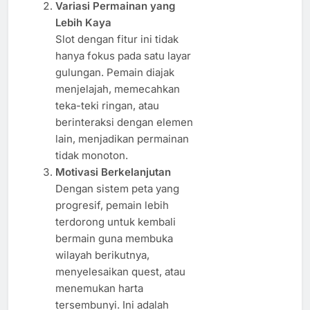
Variasi Permainan yang
Lebih Kaya
Slot dengan fitur ini tidak
hanya fokus pada satu layar
gulungan. Pemain diajak
menjelajah, memecahkan
teka-teki ringan, atau
berinteraksi dengan elemen
lain, menjadikan permainan
tidak monoton.
Motivasi Berkelanjutan
Dengan sistem peta yang
progresif, pemain lebih
terdorong untuk kembali
bermain guna membuka
wilayah berikutnya,
menyelesaikan quest, atau
menemukan harta
tersembunyi. Ini adalah