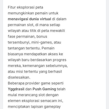
Fitur eksplorasi peta
memungkinkan pemain untuk
menavigasi dunia virtual
di dalam
permainan slot, di mana setiap
wilayah atau titik di peta mewakili
fase permainan, bonus
tersembunyi, mini-games, atau
tantangan tertentu. Pemain
biasanya mendapatkan akses ke
wilayah baru berdasarkan progres
mereka, kemenangan sebelumnya,
atau misi tertentu yang berhasil
diselesaikan.
Beberapa provider game seperti
Yggdrasil
dan
Push Gaming
telah
mulai merancang slot dengan
elemen eksplorasi semacam ini,
menciptakan lapisan gameplay