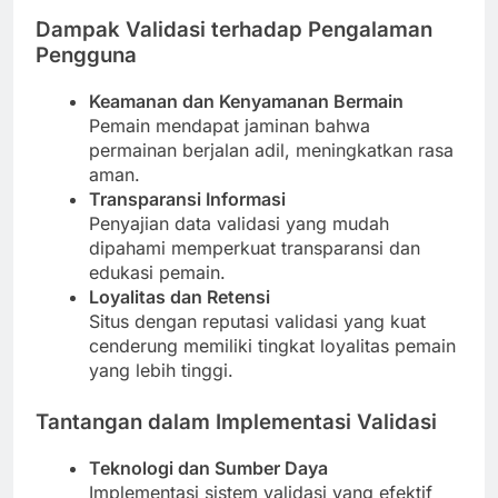
Dampak Validasi terhadap Pengalaman
Pengguna
Keamanan dan Kenyamanan Bermain
Pemain mendapat jaminan bahwa
permainan berjalan adil, meningkatkan rasa
aman.
Transparansi Informasi
Penyajian data validasi yang mudah
dipahami memperkuat transparansi dan
edukasi pemain.
Loyalitas dan Retensi
Situs dengan reputasi validasi yang kuat
cenderung memiliki tingkat loyalitas pemain
yang lebih tinggi.
Tantangan dalam Implementasi Validasi
Teknologi dan Sumber Daya
Implementasi sistem validasi yang efektif