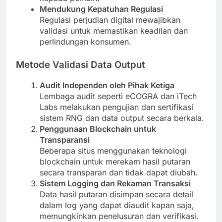
Mendukung Kepatuhan Regulasi
Regulasi perjudian digital mewajibkan
validasi untuk memastikan keadilan dan
perlindungan konsumen.
Metode Validasi Data Output
Audit Independen oleh Pihak Ketiga
Lembaga audit seperti eCOGRA dan iTech
Labs melakukan pengujian dan sertifikasi
sistem RNG dan data output secara berkala.
Penggunaan Blockchain untuk
Transparansi
Beberapa situs menggunakan teknologi
blockchain untuk merekam hasil putaran
secara transparan dan tidak dapat diubah.
Sistem Logging dan Rekaman Transaksi
Data hasil putaran disimpan secara detail
dalam log yang dapat diaudit kapan saja,
memungkinkan penelusuran dan verifikasi.