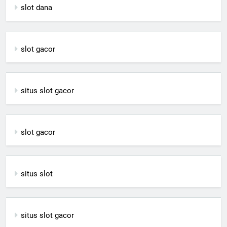
slot dana
slot gacor
situs slot gacor
slot gacor
situs slot
situs slot gacor