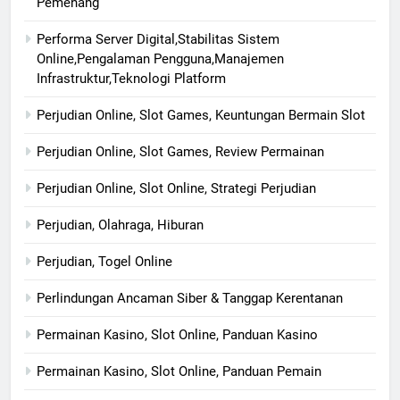
Pemenang
Performa Server Digital,Stabilitas Sistem
Online,Pengalaman Pengguna,Manajemen
Infrastruktur,Teknologi Platform
Perjudian Online, Slot Games, Keuntungan Bermain Slot
Perjudian Online, Slot Games, Review Permainan
Perjudian Online, Slot Online, Strategi Perjudian
Perjudian, Olahraga, Hiburan
Perjudian, Togel Online
Perlindungan Ancaman Siber & Tanggap Kerentanan
Permainan Kasino, Slot Online, Panduan Kasino
Permainan Kasino, Slot Online, Panduan Pemain