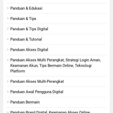
Panduan & Edukasi
Panduan & Tips
Panduan & Tips Digital
Panduan & Tutorial
Panduan Akses Digital
Panduan Akses Multi Perangkat, Strategi Login Aman,
Keamanan Akun, Tips Bermain Online, Teknologi
Platform
Panduan Akses Multi-Perangkat
Panduan Awal Pengguna Digital
Panduan Bermain
Panduan Brand Digital, Keamanan Akses Online,