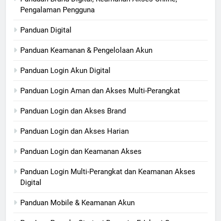
Pengalaman Pengguna
Panduan Digital
Panduan Keamanan & Pengelolaan Akun
Panduan Login Akun Digital
Panduan Login Aman dan Akses Multi-Perangkat
Panduan Login dan Akses Brand
Panduan Login dan Akses Harian
Panduan Login dan Keamanan Akses
Panduan Login Multi-Perangkat dan Keamanan Akses
Digital
Panduan Mobile & Keamanan Akun