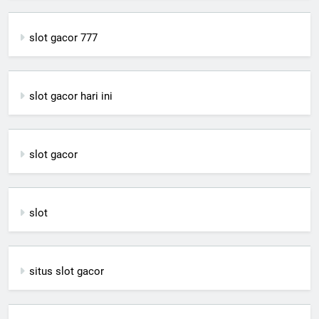
slot gacor 777
slot gacor hari ini
slot gacor
slot
situs slot gacor