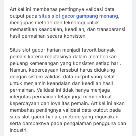
Artikel ini membahas pentingnya validasi data
output pada
situs slot gacor gampang menang
,
mengupas metode dan teknologi untuk
memastikan keandalan, keadilan, dan transparansi
hasil permainan secara konsisten.
Situs slot gacor harian menjadi favorit banyak
pemain karena reputasinya dalam memberikan
peluang kemenangan yang konsisten setiap hari.
Namun, kepercayaan tersebut harus didukung
dengan sistem validasi data output yang ketat
untuk menjamin keandalan dan keadilan hasil
permainan. Validasi ini tidak hanya menjaga
integritas permainan tetapi juga memperkuat
kepercayaan dan loyalitas pemain. Artikel ini akan
membahas pentingnya validasi data output pada
situs slot gacor harian, metode yang digunakan,
serta dampaknya pada pengalaman pengguna dan
industri.