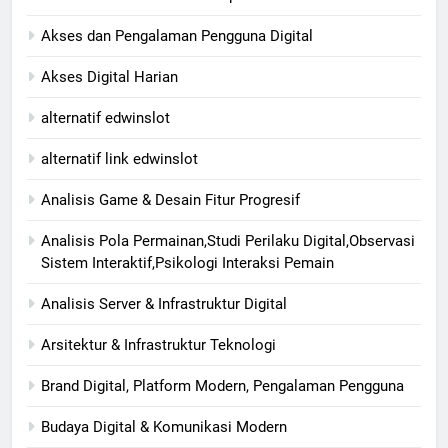
Akses dan Pengalaman Pengguna Digital
Akses Digital Harian
alternatif edwinslot
alternatif link edwinslot
Analisis Game & Desain Fitur Progresif
Analisis Pola Permainan,Studi Perilaku Digital,Observasi
Sistem Interaktif,Psikologi Interaksi Pemain
Analisis Server & Infrastruktur Digital
Arsitektur & Infrastruktur Teknologi
Brand Digital, Platform Modern, Pengalaman Pengguna
Budaya Digital & Komunikasi Modern