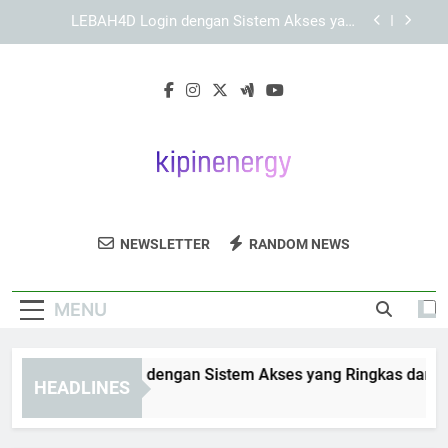
Skip
Login KAYA787 dengan Sistem Akses yang
to
Ringkas dan Mudah Dipahami Pengguna
content
KAYA787 Login dengan Sistem Halaman Ringkas
dan Responsif untuk Akses Lebih Terarah
EDWINSLOT Login dengan Sistem Akses yang
Ringkas dan Responsif
LEBAH4D Login dengan Sistem Akses yang
Ringkas dan Responsif di Berbagai Perangkat
Login KAYA787 dengan Sistem Akses yang
Ringkas dan Mudah Dipahami Pengguna
Kipin Energy
Temukan Teknologi Energi Terbarukan
KAYA787 Login dengan Sistem Halaman Ringkas
NEWSLETTER
RANDOM NEWS
dan Responsif untuk Akses Lebih Terarah
Untuk Kebutuhan Anda Di Kipin Energy.
MENU
WINSLOT Login dengan Sistem Akses yang Ringkas dan Respo
HEADLINES
Weeks Ago