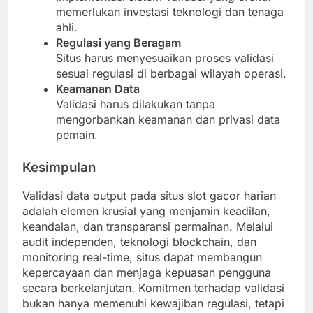
memerlukan investasi teknologi dan tenaga
ahli.
Regulasi yang Beragam
Situs harus menyesuaikan proses validasi
sesuai regulasi di berbagai wilayah operasi.
Keamanan Data
Validasi harus dilakukan tanpa
mengorbankan keamanan dan privasi data
pemain.
Kesimpulan
Validasi data output pada situs slot gacor harian
adalah elemen krusial yang menjamin keadilan,
keandalan, dan transparansi permainan. Melalui
audit independen, teknologi blockchain, dan
monitoring real-time, situs dapat membangun
kepercayaan dan menjaga kepuasan pengguna
secara berkelanjutan. Komitmen terhadap validasi
bukan hanya memenuhi kewajiban regulasi, tetapi