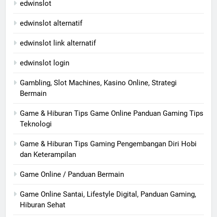
edwinslot
edwinslot alternatif
edwinslot link alternatif
edwinslot login
Gambling, Slot Machines, Kasino Online, Strategi
Bermain
Game & Hiburan Tips Game Online Panduan Gaming Tips
Teknologi
Game & Hiburan Tips Gaming Pengembangan Diri Hobi
dan Keterampilan
Game Online / Panduan Bermain
Game Online Santai, Lifestyle Digital, Panduan Gaming,
Hiburan Sehat