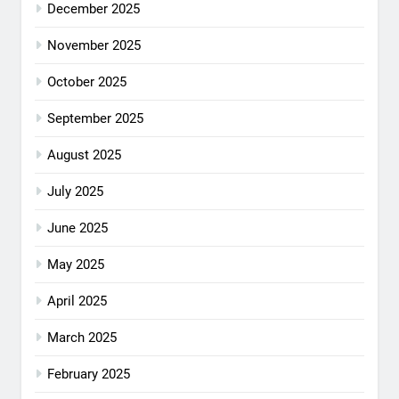
December 2025
November 2025
October 2025
September 2025
August 2025
July 2025
June 2025
May 2025
April 2025
March 2025
February 2025