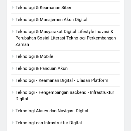
Teknologi & Keamanan Siber
Teknologi & Manajemen Akun Digital
Teknologi & Masyarakat Digital Lifestyle Inovasi &
Perubahan Sosial Literasi Teknologi Perkembangan
Zaman
Teknologi & Mobile
Teknologi & Panduan Akun
Teknologi • Keamanan Digital • Ulasan Platform
Teknologi • Pengembangan Backend • Infrastruktur
Digital
Teknologi Akses dan Navigasi Digital
Teknologi dan Infrastruktur Digital