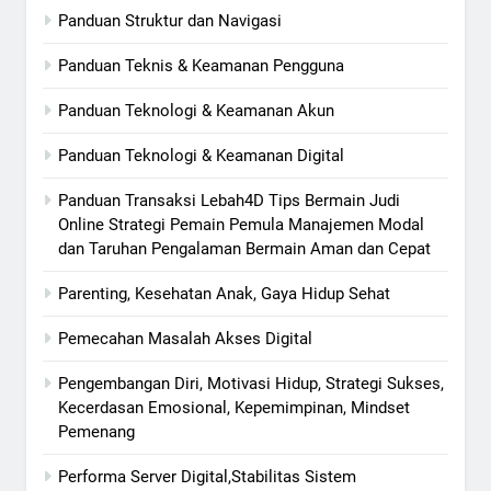
Panduan Struktur dan Navigasi
Panduan Teknis & Keamanan Pengguna
Panduan Teknologi & Keamanan Akun
Panduan Teknologi & Keamanan Digital
Panduan Transaksi Lebah4D Tips Bermain Judi
Online Strategi Pemain Pemula Manajemen Modal
dan Taruhan Pengalaman Bermain Aman dan Cepat
Parenting, Kesehatan Anak, Gaya Hidup Sehat
Pemecahan Masalah Akses Digital
Pengembangan Diri, Motivasi Hidup, Strategi Sukses,
Kecerdasan Emosional, Kepemimpinan, Mindset
Pemenang
Performa Server Digital,Stabilitas Sistem