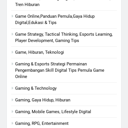
Tren Hiburan
Game Online,Panduan Pemula,Gaya Hidup
Digital,Edukasi & Tips
Game Strategy, Tactical Thinking, Esports Learning,
Player Development, Gaming Tips
Game, Hiburan, Teknologi
Gaming & Esports Strategi Permainan
Pengembangan Skill Digital Tips Pemula Game
Online
Gaming & Technology
Gaming, Gaya Hidup, Hiburan
Gaming, Mobile Games, Lifestyle Digital
Gaming, RPG, Entertainment