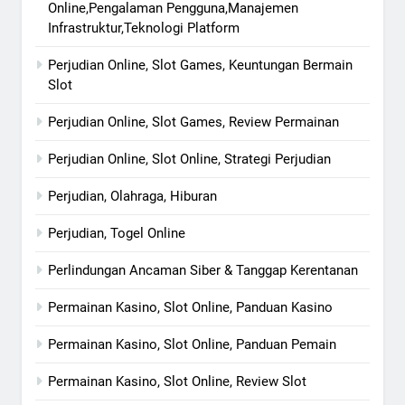
Online,Pengalaman Pengguna,Manajemen
Infrastruktur,Teknologi Platform
Perjudian Online, Slot Games, Keuntungan Bermain
Slot
Perjudian Online, Slot Games, Review Permainan
Perjudian Online, Slot Online, Strategi Perjudian
Perjudian, Olahraga, Hiburan
Perjudian, Togel Online
Perlindungan Ancaman Siber & Tanggap Kerentanan
Permainan Kasino, Slot Online, Panduan Kasino
Permainan Kasino, Slot Online, Panduan Pemain
Permainan Kasino, Slot Online, Review Slot