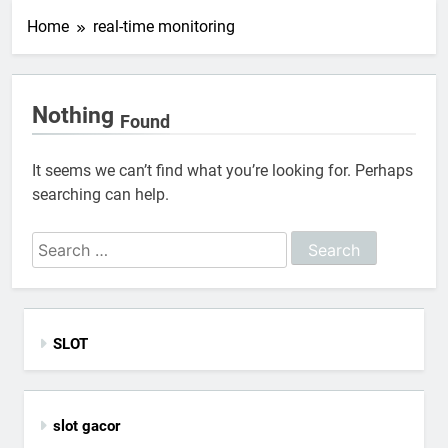
Home
real-time monitoring
Nothing
Found
It seems we can’t find what you’re looking for. Perhaps
searching can help.
Search
for:
SLOT
slot gacor