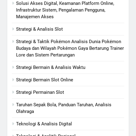
Solusi Akses Digital, Keamanan Platform Online,
Infrastruktur Sistem, Pengalaman Pengguna,
Manajemen Akses
Strategi & Analisis Slot
Strategi & Taktik Pokémon Analisis Dunia Pokémon
Budaya dan Wilayah Pokémon Gaya Bertarung Trainer
Lore dan Sistem Pertarungan
Strategi Bermain & Analisis Waktu
Strategi Bermain Slot Online
Strategi Permainan Slot
Taruhan Sepak Bola, Panduan Taruhan, Analisis
Olahraga
Teknologi & Analisis Digital