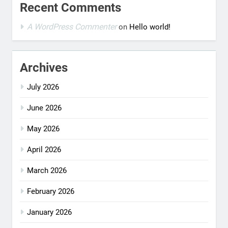
Recent Comments
A WordPress Commenter
on
Hello world!
Archives
July 2026
June 2026
May 2026
April 2026
March 2026
February 2026
January 2026