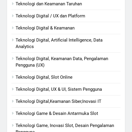
Teknologi dan Keamanan Taruhan
Teknologi Digital / UX dan Platform
Teknologi Digital & Keamanan
Teknologi Digital, Artificial Intelligence, Data
Analytics
Teknologi Digital, Keamanan Data, Pengalaman
Pengguna (UX)
Teknologi Digital, Slot Online
Teknologi Digital, UX & UI, Sistem Pengguna
Teknologi Digital,Keamanan Siber,Inovasi IT
Teknologi Game & Desain Antarmuka Slot
Teknologi Game, Inovasi Slot, Desain Pengalaman
Pengguna