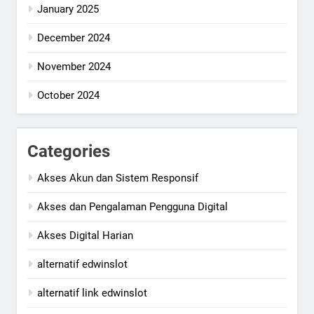
January 2025
December 2024
November 2024
October 2024
Categories
Akses Akun dan Sistem Responsif
Akses dan Pengalaman Pengguna Digital
Akses Digital Harian
alternatif edwinslot
alternatif link edwinslot