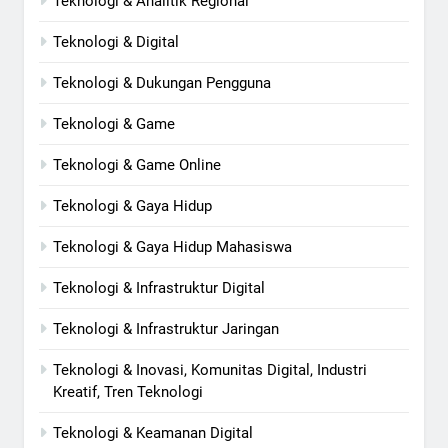
Teknologi & Analitik Regional
Teknologi & Digital
Teknologi & Dukungan Pengguna
Teknologi & Game
Teknologi & Game Online
Teknologi & Gaya Hidup
Teknologi & Gaya Hidup Mahasiswa
Teknologi & Infrastruktur Digital
Teknologi & Infrastruktur Jaringan
Teknologi & Inovasi, Komunitas Digital, Industri
Kreatif, Tren Teknologi
Teknologi & Keamanan Digital