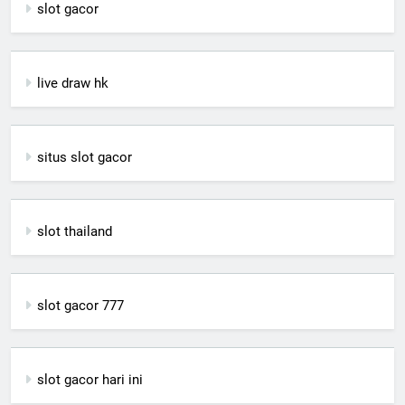
slot gacor
live draw hk
situs slot gacor
slot thailand
slot gacor 777
slot gacor hari ini