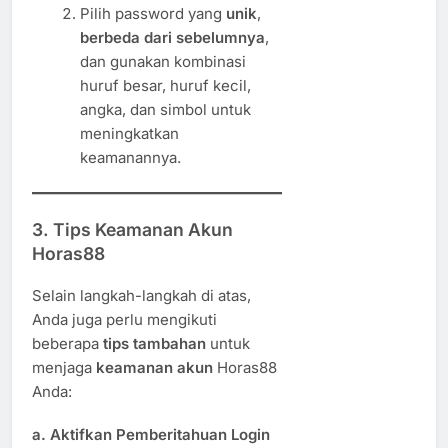
Pilih password yang
unik
,
berbeda dari sebelumnya
,
dan gunakan kombinasi
huruf besar, huruf kecil,
angka, dan simbol untuk
meningkatkan
keamanannya.
3. Tips Keamanan Akun
Horas88
Selain langkah-langkah di atas,
Anda juga perlu mengikuti
beberapa
tips tambahan
untuk
menjaga
keamanan akun
Horas88
Anda:
a.
Aktifkan Pemberitahuan Login