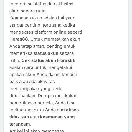
memeriksa status dan aktivitas
akun secara rutin.
Keamanan akun adalah hal yang
sangat penting, terutama ketika
mengakses platform online seperti
Horas88
. Untuk memastikan akun
Anda tetap aman, penting untuk
memeriksa
status akun
secara
rutin.
Cek status akun Horas88
adalah cara untuk mengetahui
apakah akun Anda dalam kondisi
baik atau ada aktivitas
mencurigakan yang perlu
diperhatikan. Dengan melakukan
pemeriksaan berkala, Anda bisa
melindungi akun Anda dari
akses
tidak sah
atau
keamanan yang
terancam
.
Artikel ini akan membahas