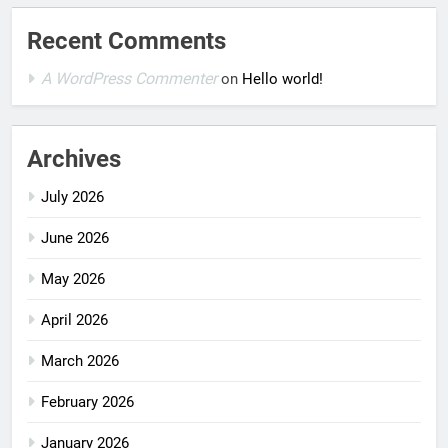
Recent Comments
A WordPress Commenter
on
Hello world!
Archives
July 2026
June 2026
May 2026
April 2026
March 2026
February 2026
January 2026