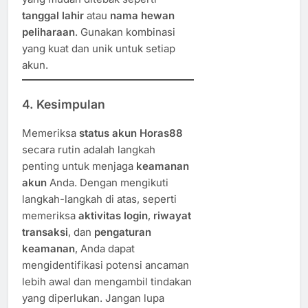
tanggal lahir
atau
nama hewan
peliharaan
. Gunakan kombinasi
yang kuat dan unik untuk setiap
akun.
4. Kesimpulan
Memeriksa
status akun Horas88
secara rutin adalah langkah
penting untuk menjaga
keamanan
akun
Anda. Dengan mengikuti
langkah-langkah di atas, seperti
memeriksa
aktivitas login
,
riwayat
transaksi
, dan
pengaturan
keamanan
, Anda dapat
mengidentifikasi potensi ancaman
lebih awal dan mengambil tindakan
yang diperlukan. Jangan lupa