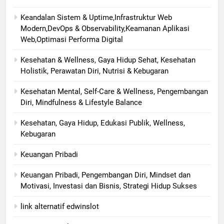
Keandalan Sistem & Uptime,Infrastruktur Web
Modern,DevOps & Observability,Keamanan Aplikasi
Web,Optimasi Performa Digital
Kesehatan & Wellness, Gaya Hidup Sehat, Kesehatan
Holistik, Perawatan Diri, Nutrisi & Kebugaran
Kesehatan Mental, Self-Care & Wellness, Pengembangan
Diri, Mindfulness & Lifestyle Balance
Kesehatan, Gaya Hidup, Edukasi Publik, Wellness,
Kebugaran
Keuangan Pribadi
Keuangan Pribadi, Pengembangan Diri, Mindset dan
Motivasi, Investasi dan Bisnis, Strategi Hidup Sukses
link alternatif edwinslot