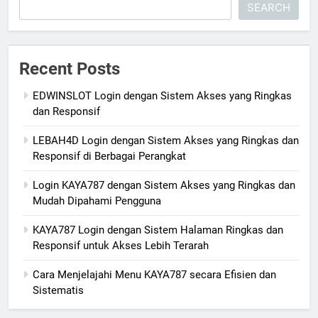
SEARCH
Recent Posts
EDWINSLOT Login dengan Sistem Akses yang Ringkas
dan Responsif
LEBAH4D Login dengan Sistem Akses yang Ringkas dan
Responsif di Berbagai Perangkat
Login KAYA787 dengan Sistem Akses yang Ringkas dan
Mudah Dipahami Pengguna
KAYA787 Login dengan Sistem Halaman Ringkas dan
Responsif untuk Akses Lebih Terarah
Cara Menjelajahi Menu KAYA787 secara Efisien dan
Sistematis