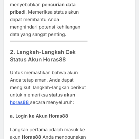
menyebabkan
pencurian data
pribadi
. Memeriksa status akun
dapat membantu Anda
menghindari potensi kehilangan
data yang sangat penting.
2. Langkah-Langkah Cek
Status Akun Horas88
Untuk memastikan bahwa akun
Anda tetap aman, Anda dapat
mengikuti langkah-langkah berikut
untuk memeriksa
status akun
horas88
secara menyeluruh:
a.
Login ke Akun Horas88
Langkah pertama adalah masuk ke
akun
Horas88
Anda menggunakan