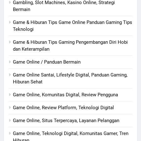
Gambling, Slot Machines, Kasino Online, Strategi
Bermain
Game & Hiburan Tips Game Online Panduan Gaming Tips
Teknologi
Game & Hiburan Tips Gaming Pengembangan Diri Hobi
dan Keterampilan
Game Online / Panduan Bermain
Game Online Santai, Lifestyle Digital, Panduan Gaming,
Hiburan Sehat
Game Online, Komunitas Digital, Review Pengguna
Game Online, Review Platform, Teknologi Digital
Game Online, Situs Terpercaya, Layanan Pelanggan
Game Online, Teknologi Digital, Komunitas Gamer, Tren
Hiburan