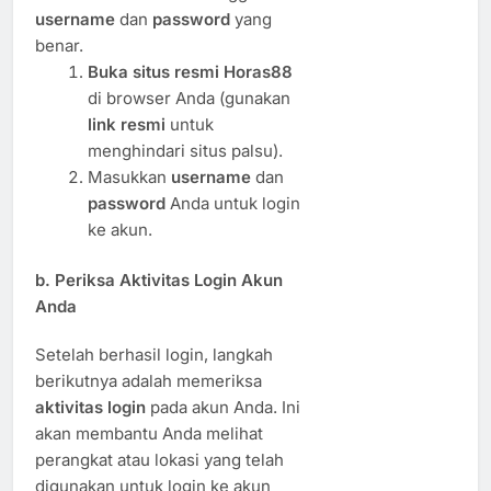
username
dan
password
yang
benar.
Buka situs resmi Horas88
di browser Anda (gunakan
link resmi
untuk
menghindari situs palsu).
Masukkan
username
dan
password
Anda untuk login
ke akun.
b.
Periksa Aktivitas Login Akun
Anda
Setelah berhasil login, langkah
berikutnya adalah memeriksa
aktivitas login
pada akun Anda. Ini
akan membantu Anda melihat
perangkat atau lokasi yang telah
digunakan untuk login ke akun