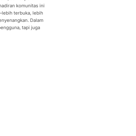
adiran komunitas ini
ebih terbuka, lebih
menyenangkan. Dalam
pengguna, tapi juga