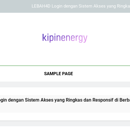
LEBAH4D Login dengan Sistem Akses yang Ringkas
Login KAYA787 dengan Sistem Akses yang 
KAYA787 Login dengan Sistem Halaman Ringkas dan
EDWINSLOT Login dengan Sist
in Energy
LEBAH4D Login dengan Sistem Akses yang Ringkas
eknologi Energi Terbarukan Untuk Kebutuhan Anda Di Kipin Ene
Login KAYA787 dengan Sistem Akses yang 
SAMPLE PAGE
KAYA787 Login dengan Sistem Halaman Ringkas dan
istem Akses yang Ringkas dan Responsif di Berbagai Perang