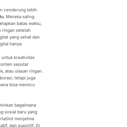
n cenderung lebih
tu
. Mereka saling
etapkan batas waktu,
 ringan setelah
gital yang sehat dan
gital hanya
untuk kreativitas
konten seputar
 atau ulasan ringan.
orasi, tetapi juga
hana bisa memicu
minkan bagaimana
g sosial baru yang
rlaSlot menjelma
tif, dan suportif. Di