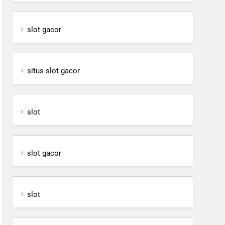
slot gacor
situs slot gacor
slot
slot gacor
slot