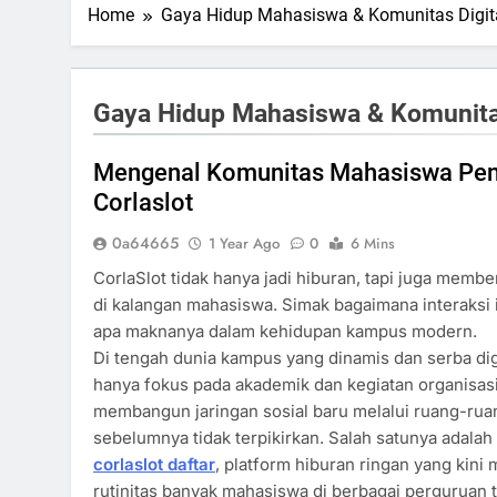
Home
Gaya Hidup Mahasiswa & Komunitas Digit
Gaya Hidup Mahasiswa & Komunitas
Mengenal Komunitas Mahasiswa Pe
Corlaslot
0a64665
1 Year Ago
0
6 Mins
CorlaSlot tidak hanya jadi hiburan, tapi juga membe
di kalangan mahasiswa. Simak bagaimana interaksi
apa maknanya dalam kehidupan kampus modern.
Di tengah dunia kampus yang dinamis dan serba dig
hanya fokus pada akademik dan kegiatan organisas
membangun jaringan sosial baru melalui ruang-ruan
sebelumnya tidak terpikirkan. Salah satunya adala
corlaslot daftar
, platform hiburan ringan yang kini 
rutinitas banyak mahasiswa di berbagai perguruan t