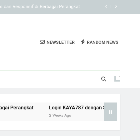
 dan Responsif di Berbagai Perangkat
Ringkas dan Mudah Dipahami Pengguna
 Responsif untuk Akses Lebih Terarah
NEWSLETTER
RANDOM NEWS
em Akses yang Ringkas dan Responsif
 dan Responsif di Berbagai Perangkat
rgy.
Ringkas dan Mudah Dipahami Pengguna
 Responsif untuk Akses Lebih Terarah
kat
Login KAYA787 dengan Sistem Akses yang Ringkas
2 Weeks Ago