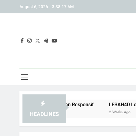
Skip
August 6, 2026
3:38:18 AM
to
content
Kip
Temukan T
s yang Ringkas dan Responsif
LEBAH4D Login dengan S
2 Weeks Ago
HEADLINES