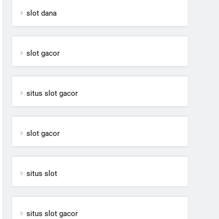
slot dana
slot gacor
situs slot gacor
slot gacor
situs slot
situs slot gacor