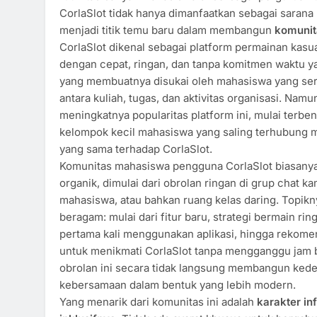
CorlaSlot tidak hanya dimanfaatkan sebagai sarana 
menjadi titik temu baru dalam membangun
komunit
CorlaSlot dikenal sebagai platform permainan kasu
dengan cepat, ringan, dan tanpa komitmen waktu yan
yang membuatnya disukai oleh mahasiswa yang seri
antara kuliah, tugas, dan aktivitas organisasi. Namun
meningkatnya popularitas platform ini, mulai terbe
kelompok kecil mahasiswa yang saling terhubung me
yang sama terhadap CorlaSlot.
Komunitas mahasiswa pengguna CorlaSlot biasanya
organik, dimulai dari obrolan ringan di grup chat k
mahasiswa, atau bahkan ruang kelas daring. Topikn
beragam: mulai dari fitur baru, strategi bermain ri
pertama kali menggunakan aplikasi, hingga rekome
untuk menikmati CorlaSlot tanpa mengganggu jam b
obrolan ini secara tidak langsung membangun kede
kebersamaan dalam bentuk yang lebih modern.
Yang menarik dari komunitas ini adalah
karakter in