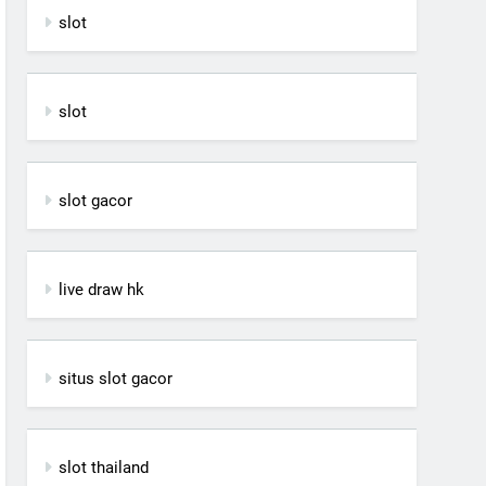
slot
slot
slot gacor
live draw hk
situs slot gacor
slot thailand