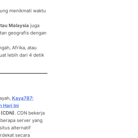
ung menikmati waktu
atau Malaysia
juga
tan geografis dengan
gah, Afrika, atau
at lebih dari 4 detik
layah,
Kaya787:
 Hari Ini
 (CDN)
. CDN bekerja
eberapa server yang
tus alternatif
erdekat secara