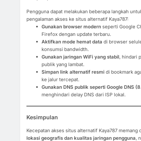
Pengguna dapat melakukan beberapa langkah unt
pengalaman akses ke situs alternatif Kaya787:
Gunakan browser modern
seperti Google C
Firefox dengan update terbaru.
Aktifkan mode hemat data
di browser selul
konsumsi bandwidth.
Gunakan jaringan WiFi yang stabil
, hindari
publik yang lambat.
Simpan link alternatif resmi
di bookmark aga
ke jalur tercepat.
Gunakan DNS publik seperti Google DNS (8
menghindari delay DNS dari ISP lokal.
Kesimpulan
Kecepatan akses situs alternatif Kaya787 memang 
lokasi geografis dan kualitas jaringan pengguna
, 