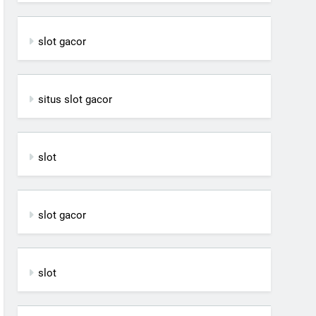
slot gacor
situs slot gacor
slot
slot gacor
slot