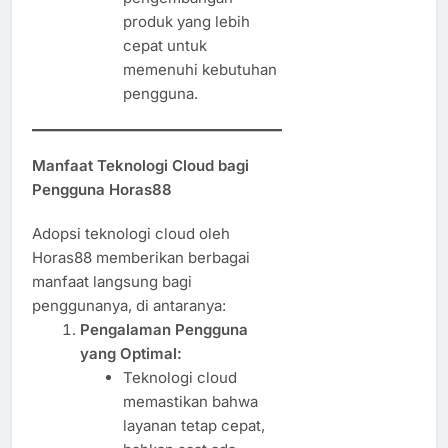
produk yang lebih
cepat untuk
memenuhi kebutuhan
pengguna.
Manfaat Teknologi Cloud bagi
Pengguna Horas88
Adopsi teknologi cloud oleh
Horas88 memberikan berbagai
manfaat langsung bagi
penggunanya, di antaranya:
Pengalaman Pengguna
yang Optimal:
Teknologi cloud
memastikan bahwa
layanan tetap cepat,