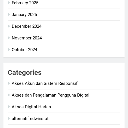
February 2025
January 2025
December 2024
November 2024
October 2024
Categories
Akses Akun dan Sistem Responsif
Akses dan Pengalaman Pengguna Digital
Akses Digital Harian
alternatif edwinslot