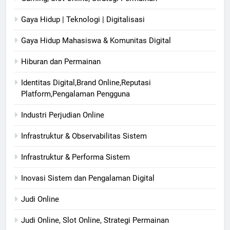
Gaya Hidup | Teknologi | Digitalisasi
Gaya Hidup Mahasiswa & Komunitas Digital
Hiburan dan Permainan
Identitas Digital,Brand Online,Reputasi
Platform,Pengalaman Pengguna
Industri Perjudian Online
Infrastruktur & Observabilitas Sistem
Infrastruktur & Performa Sistem
Inovasi Sistem dan Pengalaman Digital
Judi Online
Judi Online, Slot Online, Strategi Permainan