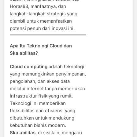
Horas88, manfaatnya, dan
langkah-langkah strategis yang
diambil untuk memanfaatkan
potensi penuh dari inovasi ini.
Apa Itu Teknologi Cloud dan
Skalabilitas?
Cloud computing
adalah teknologi
yang memungkinkan penyimpanan,
pengolahan, dan akses data
melalui internet tanpa memerlukan
infrastruktur fisik yang rumit.
Teknologi ini memberikan
fleksibilitas dan efisiensi yang
dibutuhkan untuk mendukung
kebutuhan bisnis modern.
Skalabilitas
, di sisi lain, mengacu