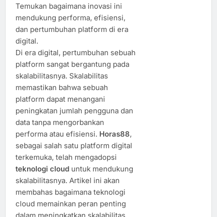
Temukan bagaimana inovasi ini
mendukung performa, efisiensi,
dan pertumbuhan platform di era
digital.
Di era digital, pertumbuhan sebuah
platform sangat bergantung pada
skalabilitasnya. Skalabilitas
memastikan bahwa sebuah
platform dapat menangani
peningkatan jumlah pengguna dan
data tanpa mengorbankan
performa atau efisiensi.
Horas88
,
sebagai salah satu platform digital
terkemuka, telah mengadopsi
teknologi cloud
untuk mendukung
skalabilitasnya. Artikel ini akan
membahas bagaimana teknologi
cloud memainkan peran penting
dalam meningkatkan skalabilitas