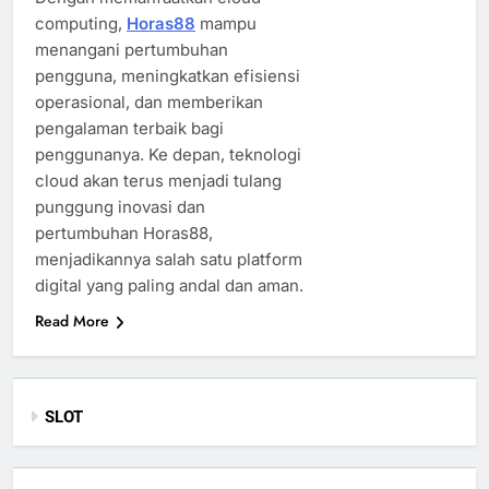
computing,
Horas88
mampu
menangani pertumbuhan
pengguna, meningkatkan efisiensi
operasional, dan memberikan
pengalaman terbaik bagi
penggunanya. Ke depan, teknologi
cloud akan terus menjadi tulang
punggung inovasi dan
pertumbuhan Horas88,
menjadikannya salah satu platform
digital yang paling andal dan aman.
Read More
SLOT