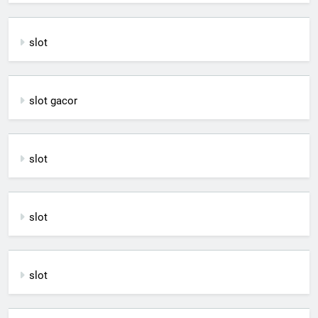
slot
slot gacor
slot
slot
slot