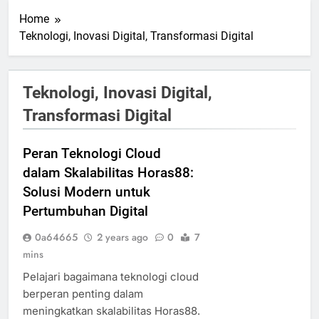
Home
Teknologi, Inovasi Digital, Transformasi Digital
Teknologi, Inovasi Digital,
Transformasi Digital
Peran Teknologi Cloud
dalam Skalabilitas Horas88:
Solusi Modern untuk
Pertumbuhan Digital
0a64665
2 years ago
0
7
mins
Pelajari bagaimana teknologi cloud
berperan penting dalam
meningkatkan skalabilitas Horas88.