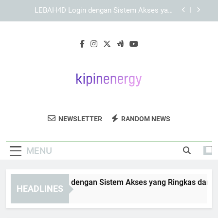
Skip
Login KAYA787 dengan Sistem Akses yang
to
Ringkas dan Mudah Dipahami Pengguna
content
KAYA787 Login dengan Sistem Halaman Ringkas
dan Responsif untuk Akses Lebih Terarah
EDWINSLOT Login dengan Sistem Akses yang
Ringkas dan Responsif
LEBAH4D Login dengan Sistem Akses yang
Ringkas dan Responsif di Berbagai Perangkat
Login KAYA787 dengan Sistem Akses yang
Ringkas dan Mudah Dipahami Pengguna
Kipin Energy
Temukan Teknologi Energi Terbarukan
KAYA787 Login dengan Sistem Halaman Ringkas
NEWSLETTER
RANDOM NEWS
dan Responsif untuk Akses Lebih Terarah
Untuk Kebutuhan Anda Di Kipin Energy.
MENU
WINSLOT Login dengan Sistem Akses yang Ringkas dan Respo
HEADLINES
eeks Ago