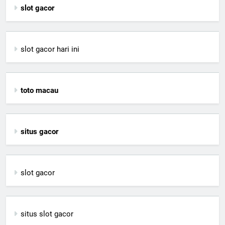
slot gacor
slot gacor hari ini
toto macau
situs gacor
slot gacor
situs slot gacor