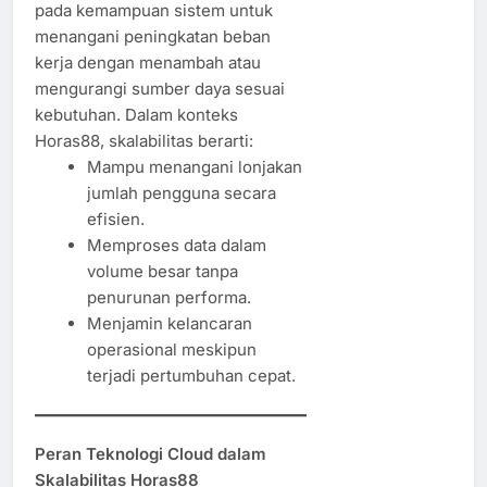
pada kemampuan sistem untuk
menangani peningkatan beban
kerja dengan menambah atau
mengurangi sumber daya sesuai
kebutuhan. Dalam konteks
Horas88, skalabilitas berarti:
Mampu menangani lonjakan
jumlah pengguna secara
efisien.
Memproses data dalam
volume besar tanpa
penurunan performa.
Menjamin kelancaran
operasional meskipun
terjadi pertumbuhan cepat.
Peran Teknologi Cloud dalam
Skalabilitas Horas88