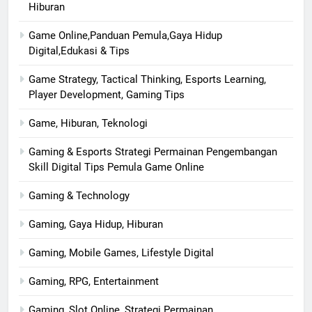
Hiburan
Game Online,Panduan Pemula,Gaya Hidup
Digital,Edukasi & Tips
Game Strategy, Tactical Thinking, Esports Learning,
Player Development, Gaming Tips
Game, Hiburan, Teknologi
Gaming & Esports Strategi Permainan Pengembangan
Skill Digital Tips Pemula Game Online
Gaming & Technology
Gaming, Gaya Hidup, Hiburan
Gaming, Mobile Games, Lifestyle Digital
Gaming, RPG, Entertainment
Gaming, Slot Online, Strategi Permainan