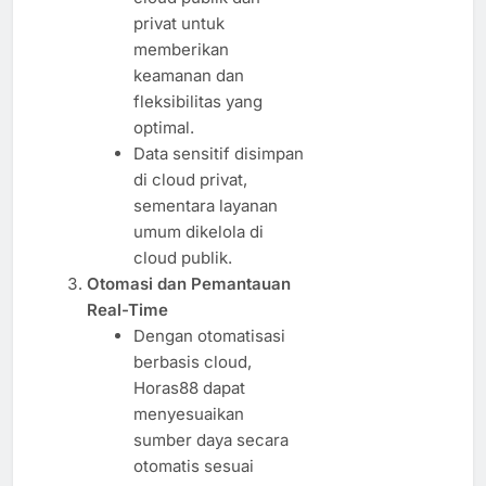
privat untuk
memberikan
keamanan dan
fleksibilitas yang
optimal.
Data sensitif disimpan
di cloud privat,
sementara layanan
umum dikelola di
cloud publik.
Otomasi dan Pemantauan
Real-Time
Dengan otomatisasi
berbasis cloud,
Horas88 dapat
menyesuaikan
sumber daya secara
otomatis sesuai