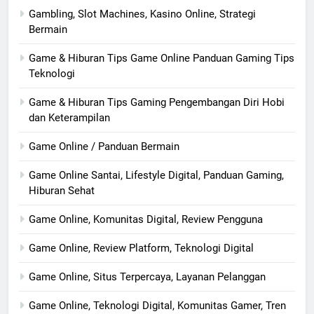
Gambling, Slot Machines, Kasino Online, Strategi
Bermain
Game & Hiburan Tips Game Online Panduan Gaming Tips
Teknologi
Game & Hiburan Tips Gaming Pengembangan Diri Hobi
dan Keterampilan
Game Online / Panduan Bermain
Game Online Santai, Lifestyle Digital, Panduan Gaming,
Hiburan Sehat
Game Online, Komunitas Digital, Review Pengguna
Game Online, Review Platform, Teknologi Digital
Game Online, Situs Terpercaya, Layanan Pelanggan
Game Online, Teknologi Digital, Komunitas Gamer, Tren