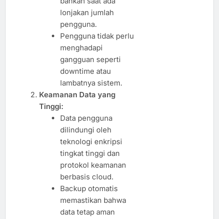
bahkan saat ada
lonjakan jumlah
pengguna.
Pengguna tidak perlu
menghadapi
gangguan seperti
downtime atau
lambatnya sistem.
Keamanan Data yang
Tinggi:
Data pengguna
dilindungi oleh
teknologi enkripsi
tingkat tinggi dan
protokol keamanan
berbasis cloud.
Backup otomatis
memastikan bahwa
data tetap aman