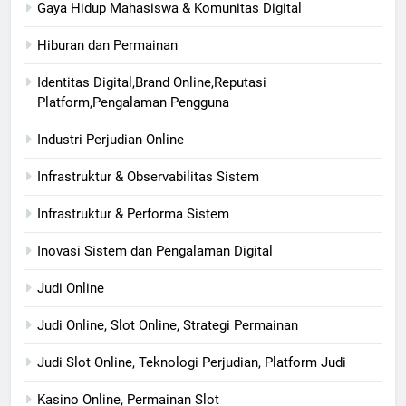
Gaya Hidup Mahasiswa & Komunitas Digital
Hiburan dan Permainan
Identitas Digital,Brand Online,Reputasi
Platform,Pengalaman Pengguna
Industri Perjudian Online
Infrastruktur & Observabilitas Sistem
Infrastruktur & Performa Sistem
Inovasi Sistem dan Pengalaman Digital
Judi Online
Judi Online, Slot Online, Strategi Permainan
Judi Slot Online, Teknologi Perjudian, Platform Judi
Kasino Online, Permainan Slot