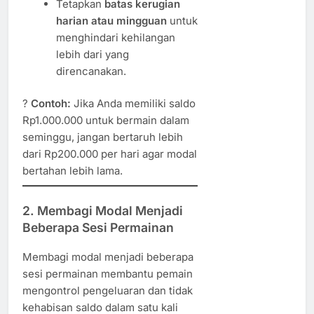
Tetapkan
batas kerugian
harian atau mingguan
untuk
menghindari kehilangan
lebih dari yang
direncanakan.
?
Contoh:
Jika Anda memiliki saldo
Rp1.000.000 untuk bermain dalam
seminggu, jangan bertaruh lebih
dari Rp200.000 per hari agar modal
bertahan lebih lama.
2. Membagi Modal Menjadi
Beberapa Sesi Permainan
Membagi modal menjadi beberapa
sesi permainan membantu pemain
mengontrol pengeluaran dan tidak
kehabisan saldo dalam satu kali