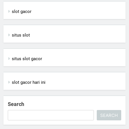
slot gacor
situs slot
situs slot gacor
slot gacor hari ini
Search
SEARCH