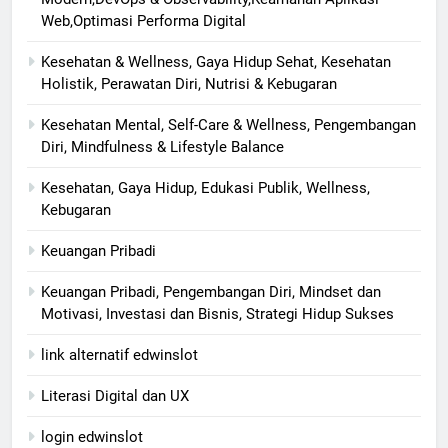
Web,Optimasi Performa Digital
Kesehatan & Wellness, Gaya Hidup Sehat, Kesehatan
Holistik, Perawatan Diri, Nutrisi & Kebugaran
Kesehatan Mental, Self-Care & Wellness, Pengembangan
Diri, Mindfulness & Lifestyle Balance
Kesehatan, Gaya Hidup, Edukasi Publik, Wellness,
Kebugaran
Keuangan Pribadi
Keuangan Pribadi, Pengembangan Diri, Mindset dan
Motivasi, Investasi dan Bisnis, Strategi Hidup Sukses
link alternatif edwinslot
Literasi Digital dan UX
login edwinslot