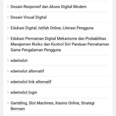
Desain Responsif dan Akses Digital Modern
Desain Visual Digital
Edukasi Digital, Istilah Online, Literasi Pengguna
Edukasi Permainan Digital Mekanisme dan Probabilitas
Manajemen Risiko dan Kontrol Diri Panduan Pemahaman
Game Pengalaman Pengguna
edwinslot
edwinslot alternatif
edwinslot link alternatif
edwinslot login
Gambling, Slot Machines, Kasino Online, Strategi
Bermain