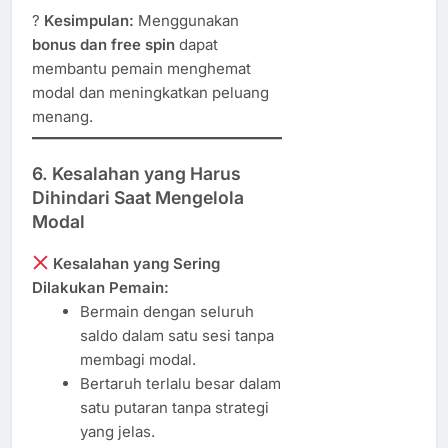
?
Kesimpulan:
Menggunakan
bonus dan free spin
dapat
membantu pemain menghemat
modal dan meningkatkan peluang
menang.
6. Kesalahan yang Harus
Dihindari Saat Mengelola
Modal
Kesalahan yang Sering
Dilakukan Pemain:
Bermain dengan seluruh
saldo dalam satu sesi tanpa
membagi modal.
Bertaruh terlalu besar dalam
satu putaran tanpa strategi
yang jelas.