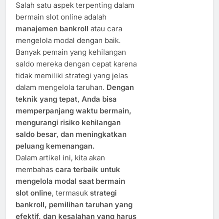
Salah satu aspek terpenting dalam
bermain slot online adalah
manajemen bankroll
atau cara
mengelola modal dengan baik.
Banyak pemain yang kehilangan
saldo mereka dengan cepat karena
tidak memiliki strategi yang jelas
dalam mengelola taruhan.
Dengan
teknik yang tepat, Anda bisa
memperpanjang waktu bermain,
mengurangi risiko kehilangan
saldo besar, dan meningkatkan
peluang kemenangan.
Dalam artikel ini, kita akan
membahas
cara terbaik untuk
mengelola modal saat bermain
slot online
, termasuk
strategi
bankroll, pemilihan taruhan yang
efektif, dan kesalahan yang harus