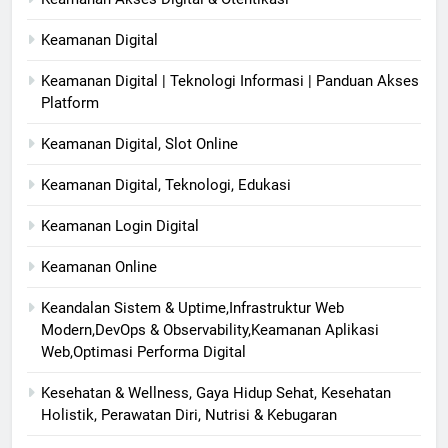
Keamanan Digital
Keamanan Digital | Teknologi Informasi | Panduan Akses
Platform
Keamanan Digital, Slot Online
Keamanan Digital, Teknologi, Edukasi
Keamanan Login Digital
Keamanan Online
Keandalan Sistem & Uptime,Infrastruktur Web
Modern,DevOps & Observability,Keamanan Aplikasi
Web,Optimasi Performa Digital
Kesehatan & Wellness, Gaya Hidup Sehat, Kesehatan
Holistik, Perawatan Diri, Nutrisi & Kebugaran