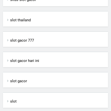
slot thailand
slot gacor 777
slot gacor hari ini
slot gacor
slot