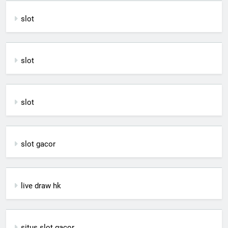
slot
slot
slot
slot gacor
live draw hk
situs slot gacor