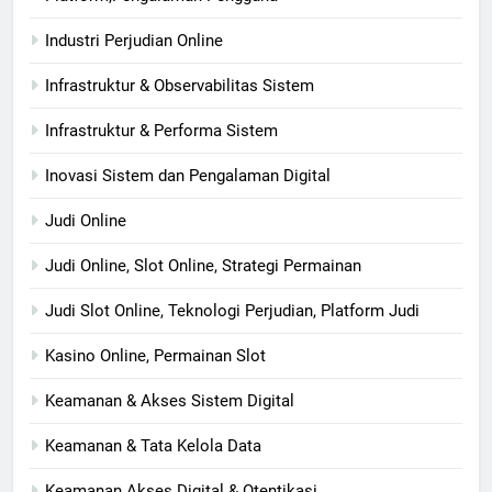
Industri Perjudian Online
Infrastruktur & Observabilitas Sistem
Infrastruktur & Performa Sistem
Inovasi Sistem dan Pengalaman Digital
Judi Online
Judi Online, Slot Online, Strategi Permainan
Judi Slot Online, Teknologi Perjudian, Platform Judi
Kasino Online, Permainan Slot
Keamanan & Akses Sistem Digital
Keamanan & Tata Kelola Data
Keamanan Akses Digital & Otentikasi