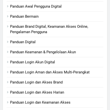
Panduan Awal Pengguna Digital
Panduan Bermain
Panduan Brand Digital, Keamanan Akses Online,
Pengalaman Pengguna
Panduan Digital
Panduan Keamanan & Pengelolaan Akun
Panduan Login Akun Digital
Panduan Login Aman dan Akses Multi-Perangkat
Panduan Login dan Akses Brand
Panduan Login dan Akses Harian
Panduan Login dan Keamanan Akses