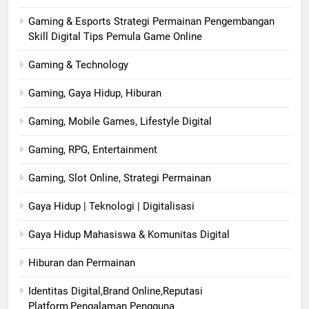
Gaming & Esports Strategi Permainan Pengembangan
Skill Digital Tips Pemula Game Online
Gaming & Technology
Gaming, Gaya Hidup, Hiburan
Gaming, Mobile Games, Lifestyle Digital
Gaming, RPG, Entertainment
Gaming, Slot Online, Strategi Permainan
Gaya Hidup | Teknologi | Digitalisasi
Gaya Hidup Mahasiswa & Komunitas Digital
Hiburan dan Permainan
Identitas Digital,Brand Online,Reputasi
Platform,Pengalaman Pengguna