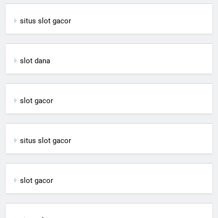
situs slot gacor
slot dana
slot gacor
situs slot gacor
slot gacor