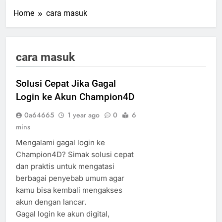
Home
cara masuk
cara masuk
Solusi Cepat Jika Gagal
Login ke Akun Champion4D
0a64665
1 year ago
0
6
mins
Mengalami gagal login ke
Champion4D? Simak solusi cepat
dan praktis untuk mengatasi
berbagai penyebab umum agar
kamu bisa kembali mengakses
akun dengan lancar.
Gagal login ke akun digital,