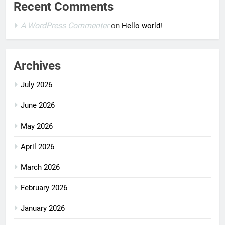
Recent Comments
A WordPress Commenter
on
Hello world!
Archives
July 2026
June 2026
May 2026
April 2026
March 2026
February 2026
January 2026