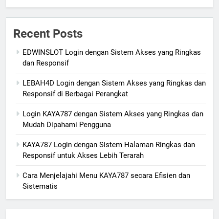
Recent Posts
EDWINSLOT Login dengan Sistem Akses yang Ringkas
dan Responsif
LEBAH4D Login dengan Sistem Akses yang Ringkas dan
Responsif di Berbagai Perangkat
Login KAYA787 dengan Sistem Akses yang Ringkas dan
Mudah Dipahami Pengguna
KAYA787 Login dengan Sistem Halaman Ringkas dan
Responsif untuk Akses Lebih Terarah
Cara Menjelajahi Menu KAYA787 secara Efisien dan
Sistematis