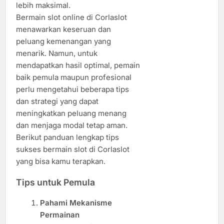
lebih maksimal.
Bermain slot online di Corlaslot
menawarkan keseruan dan
peluang kemenangan yang
menarik. Namun, untuk
mendapatkan hasil optimal, pemain
baik pemula maupun profesional
perlu mengetahui beberapa tips
dan strategi yang dapat
meningkatkan peluang menang
dan menjaga modal tetap aman.
Berikut panduan lengkap tips
sukses bermain slot di Corlaslot
yang bisa kamu terapkan.
Tips untuk Pemula
Pahami Mekanisme
Permainan