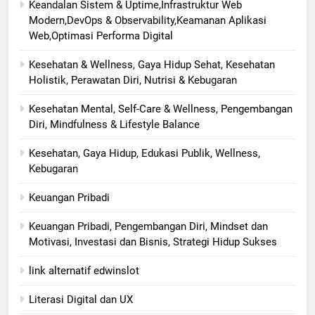
Keandalan Sistem & Uptime,Infrastruktur Web
Modern,DevOps & Observability,Keamanan Aplikasi
Web,Optimasi Performa Digital
Kesehatan & Wellness, Gaya Hidup Sehat, Kesehatan
Holistik, Perawatan Diri, Nutrisi & Kebugaran
Kesehatan Mental, Self-Care & Wellness, Pengembangan
Diri, Mindfulness & Lifestyle Balance
Kesehatan, Gaya Hidup, Edukasi Publik, Wellness,
Kebugaran
Keuangan Pribadi
Keuangan Pribadi, Pengembangan Diri, Mindset dan
Motivasi, Investasi dan Bisnis, Strategi Hidup Sukses
link alternatif edwinslot
Literasi Digital dan UX