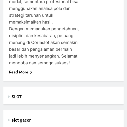
modal, sementara profesional bisa
menggunakan analisa pola dan
strategi taruhan untuk
memaksimalkan hasil.
Dengan memadukan pengetahuan,
disiplin, dan kesabaran, peluang
menang di Corlaslot akan semakin
besar dan pengalaman bermain
jadi lebih menyenangkan. Selamat
mencoba dan semoga sukses!
Read More
SLOT
slot gacor