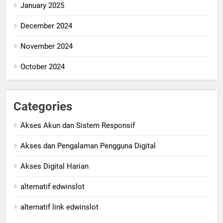
January 2025
December 2024
November 2024
October 2024
Categories
Akses Akun dan Sistem Responsif
Akses dan Pengalaman Pengguna Digital
Akses Digital Harian
alternatif edwinslot
alternatif link edwinslot