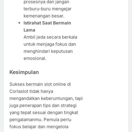
prosesnya dan jangan
terburu-buru mengejar
kemenangan besar.
Istirahat Saat Bermain
Lama
Ambil jeda secara berkala
untuk menjaga fokus dan
menghindari keputusan
emosional.
Kesimpulan
Sukses bermain slot online di
Corlaslot tidak hanya
mengandalkan keberuntungan, tapi
juga penerapan tips dan strategi
yang tepat sesuai dengan tingkat
pengalamanmu. Pemula perlu
fokus belajar dan mengelola