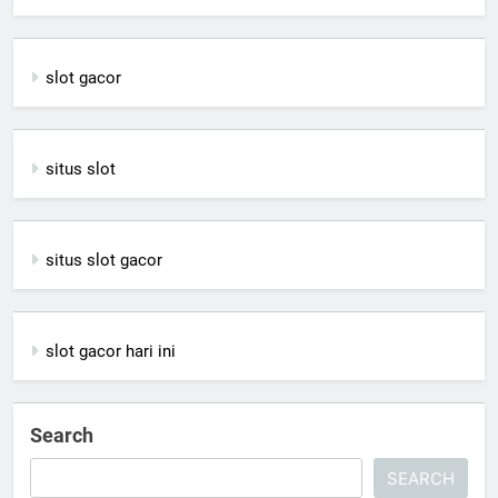
slot gacor
situs slot
situs slot gacor
slot gacor hari ini
Search
SEARCH