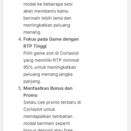
modal ke beberapa sesi
akan membantu kamu
bermain lebih lama dan
meningkatkan peluang
menang.
Fokus pada Game dengan
RTP Tinggi
Pilih game slot di Corlaslot
yang memiliki RTP minimal
95% untuk meningkatkan
peluang menang jangka
panjang.
Manfaatkan Bonus dan
Promo
Selalu cek promo terbaru di
Corlaslot untuk
mendapatkan tambahan
modal bermain seperti
bonus deposit atau free