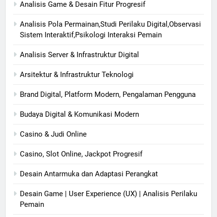
Analisis Game & Desain Fitur Progresif
Analisis Pola Permainan,Studi Perilaku Digital,Observasi
Sistem Interaktif,Psikologi Interaksi Pemain
Analisis Server & Infrastruktur Digital
Arsitektur & Infrastruktur Teknologi
Brand Digital, Platform Modern, Pengalaman Pengguna
Budaya Digital & Komunikasi Modern
Casino & Judi Online
Casino, Slot Online, Jackpot Progresif
Desain Antarmuka dan Adaptasi Perangkat
Desain Game | User Experience (UX) | Analisis Perilaku
Pemain