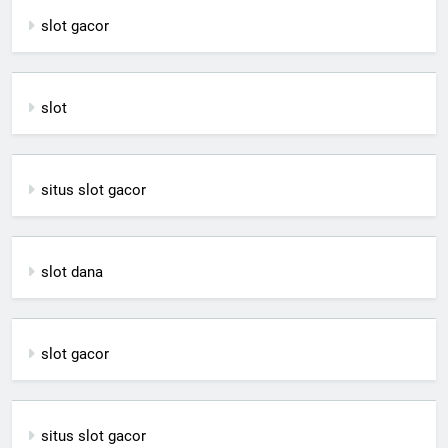
slot gacor
slot
situs slot gacor
slot dana
slot gacor
situs slot gacor