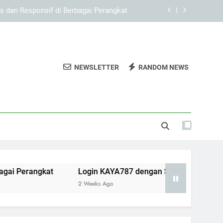
 dan Responsif di Berbagai Perangkat
Ringkas dan Mudah Dipahami Pengguna
 Responsif untuk Akses Lebih Terarah
NEWSLETTER
RANDOM NEWS
em Akses yang Ringkas dan Responsif
 dan Responsif di Berbagai Perangkat
rgy.
Ringkas dan Mudah Dipahami Pengguna
 Responsif untuk Akses Lebih Terarah
kat
Login KAYA787 dengan Sistem Akses yang Ringkas
2 Weeks Ago