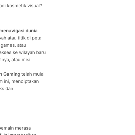
di kosmetik visual?
menavigasi dunia
h atau titik di peta
-games, atau
akses ke wilayah baru
nya, atau misi
h Gaming
telah mulai
 ini, menciptakan
ks dan
 pemain merasa