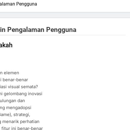
ngalaman Pengguna
sain Pengalaman Pengguna
pakah
an elemen
ni benar-benar
asi visual semata?
ami gelombang inovasi
gulungan dan
yang mengadopsi
ame), strategi,
g menarik perhatian
 fitur ini benar-benar