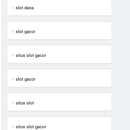
slot dana
slot gacor
situs slot gacor
slot gacor
situs slot
situs slot gacor