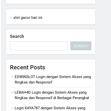
slot gacor hari ini
Search
SEARCH
Recent Posts
EDWINSLOT Login dengan Sistem Akses yang
Ringkas dan Responsif
LEBAH4D Login dengan Sistem Akses yang
Ringkas dan Responsif di Berbagai Perangkat
Login KAYA787 dengan Sistem Akses yang