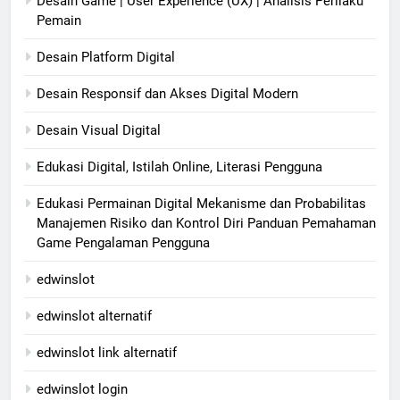
Desain Game | User Experience (UX) | Analisis Perilaku
Pemain
Desain Platform Digital
Desain Responsif dan Akses Digital Modern
Desain Visual Digital
Edukasi Digital, Istilah Online, Literasi Pengguna
Edukasi Permainan Digital Mekanisme dan Probabilitas
Manajemen Risiko dan Kontrol Diri Panduan Pemahaman
Game Pengalaman Pengguna
edwinslot
edwinslot alternatif
edwinslot link alternatif
edwinslot login