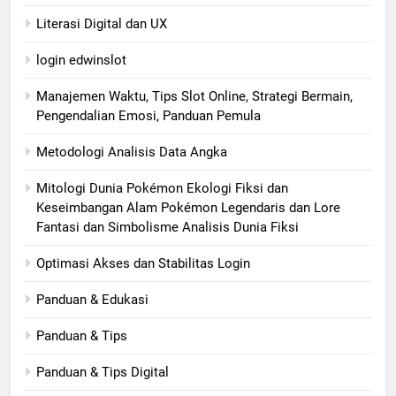
Literasi Digital dan UX
login edwinslot
Manajemen Waktu, Tips Slot Online, Strategi Bermain,
Pengendalian Emosi, Panduan Pemula
Metodologi Analisis Data Angka
Mitologi Dunia Pokémon Ekologi Fiksi dan
Keseimbangan Alam Pokémon Legendaris dan Lore
Fantasi dan Simbolisme Analisis Dunia Fiksi
Optimasi Akses dan Stabilitas Login
Panduan & Edukasi
Panduan & Tips
Panduan & Tips Digital