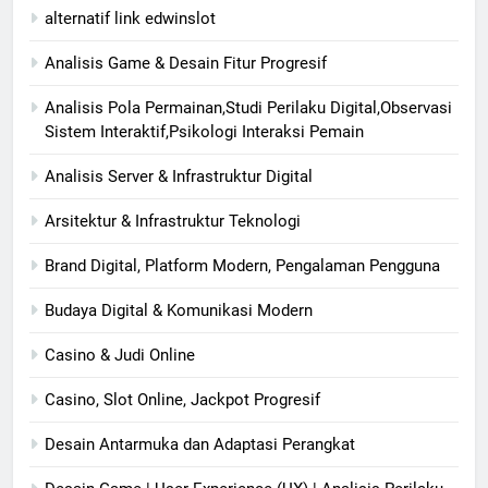
alternatif link edwinslot
Analisis Game & Desain Fitur Progresif
Analisis Pola Permainan,Studi Perilaku Digital,Observasi
Sistem Interaktif,Psikologi Interaksi Pemain
Analisis Server & Infrastruktur Digital
Arsitektur & Infrastruktur Teknologi
Brand Digital, Platform Modern, Pengalaman Pengguna
Budaya Digital & Komunikasi Modern
Casino & Judi Online
Casino, Slot Online, Jackpot Progresif
Desain Antarmuka dan Adaptasi Perangkat