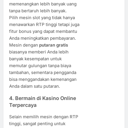
memenangkan lebih banyak uang
tanpa bertaruh lebih banyak.
Pilih mesin slot yang tidak hanya
menawarkan RTP tinggi tetapi juga
fitur bonus yang dapat membantu
Anda meningkatkan pembayaran.
Mesin dengan
putaran gratis
biasanya memberi Anda lebih
banyak kesempatan untuk
memutar gulungan tanpa biaya
tambahan, sementara pengganda
bisa menggandakan kemenangan
Anda dalam satu putaran.
4. Bermain di Kasino Online
Terpercaya
Selain memilih mesin dengan RTP
tinggi, sangat penting untuk