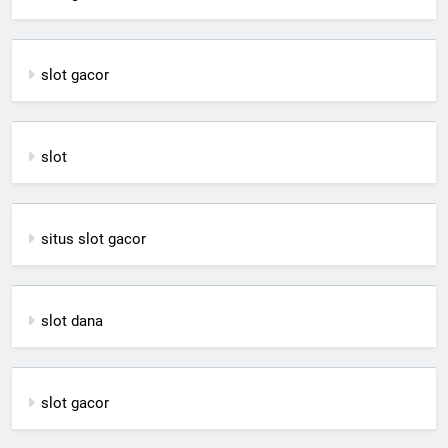
slot gacor
slot
situs slot gacor
slot dana
slot gacor