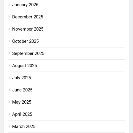
January 2026
December 2025
November 2025
October 2025
September 2025
August 2025
July 2025
June 2025
May 2025
April 2025
March 2025