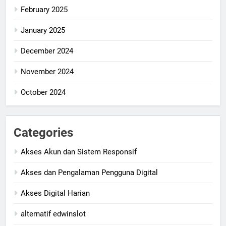
February 2025
January 2025
December 2024
November 2024
October 2024
Categories
Akses Akun dan Sistem Responsif
Akses dan Pengalaman Pengguna Digital
Akses Digital Harian
alternatif edwinslot