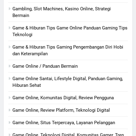
Gambling, Slot Machines, Kasino Online, Strategi
Bermain
Game & Hiburan Tips Game Online Panduan Gaming Tips
Teknologi
Game & Hiburan Tips Gaming Pengembangan Diri Hobi
dan Keterampilan
Game Online / Panduan Bermain
Game Online Santai, Lifestyle Digital, Panduan Gaming,
Hiburan Sehat
Game Online, Komunitas Digital, Review Pengguna
Game Online, Review Platform, Teknologi Digital
Game Online, Situs Terpercaya, Layanan Pelanggan
Game Online, Teknologi Digital, Komunitas Gamer, Tren