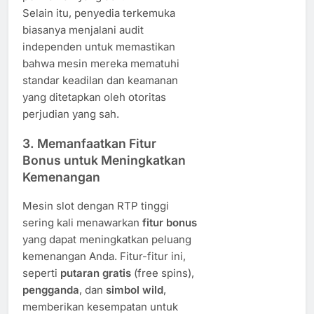
Selain itu, penyedia terkemuka
biasanya menjalani audit
independen untuk memastikan
bahwa mesin mereka mematuhi
standar keadilan dan keamanan
yang ditetapkan oleh otoritas
perjudian yang sah.
3. Memanfaatkan Fitur
Bonus untuk Meningkatkan
Kemenangan
Mesin slot dengan RTP tinggi
sering kali menawarkan
fitur bonus
yang dapat meningkatkan peluang
kemenangan Anda. Fitur-fitur ini,
seperti
putaran gratis
(free spins),
pengganda
, dan
simbol wild
,
memberikan kesempatan untuk