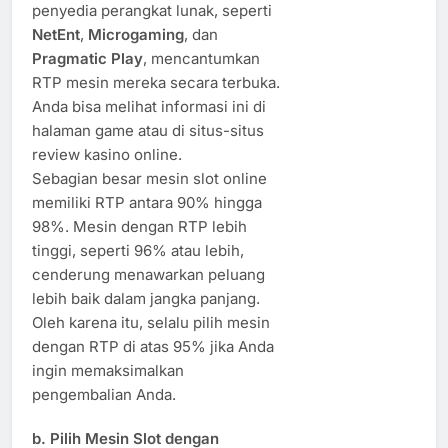
penyedia perangkat lunak, seperti
NetEnt
,
Microgaming
, dan
Pragmatic Play
, mencantumkan
RTP mesin mereka secara terbuka.
Anda bisa melihat informasi ini di
halaman game atau di situs-situs
review kasino online.
Sebagian besar mesin slot online
memiliki RTP antara 90% hingga
98%. Mesin dengan RTP lebih
tinggi, seperti 96% atau lebih,
cenderung menawarkan peluang
lebih baik dalam jangka panjang.
Oleh karena itu, selalu pilih mesin
dengan RTP di atas 95% jika Anda
ingin memaksimalkan
pengembalian Anda.
b.
Pilih Mesin Slot dengan