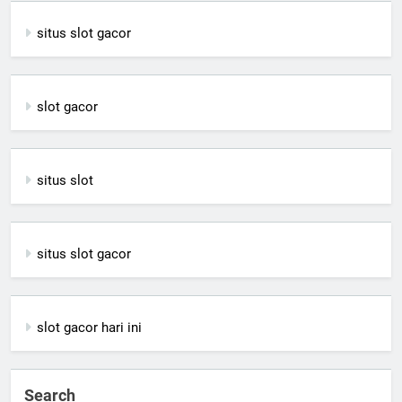
situs slot gacor
slot gacor
situs slot
situs slot gacor
slot gacor hari ini
Search