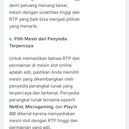
demi peluang menang besar,
mesin dengan volatilitas tinggi dan
RTP yang baik bisa menjadi pilihan
yang menarik.
c.
Pilih Mesin dari Penyedia
Terpercaya
Untuk memastikan bahwa RTP dan
permainan di mesin slot online
adalah adil, pastikan Anda memilih
mesin yang dikembangkan oleh
penyedia perangkat lunak yang
terpercaya dan terkenal. Penyedia
perangkat lunak ternama seperti
NetEnt
,
Microgaming
, dan
Play’n
GO
dikenal karena menyediakan
mesin slot dengan RTP tinggi dan
permainan yang adil.