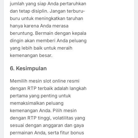
jumlah yang siap Anda pertaruhkan
dan tetap disiplin. Jangan terburu-
buru untuk meningkatkan taruhan
hanya karena Anda merasa
beruntung. Bermain dengan kepala
dingin akan memberi Anda peluang
yang lebih baik untuk meraih
kemenangan besar.
6. Kesimpulan
Memilih mesin slot online resmi
dengan RTP terbaik adalah langkah
pertama yang penting untuk
memaksimalkan peluang
kemenangan Anda. Pilih mesin
dengan RTP tinggi, volatilitas yang
sesuai dengan anggaran dan gaya
permainan Anda, serta fitur bonus