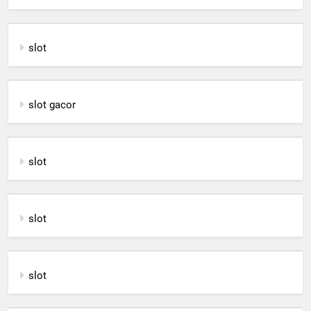
slot
slot gacor
slot
slot
slot