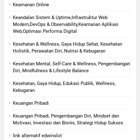
Keamanan Online
Keandalan Sistem & Uptime,Infrastruktur Web
Modern,DevOps & Observability,Keamanan Aplikasi
Web,Optimasi Performa Digital
Kesehatan & Wellness, Gaya Hidup Sehat, Kesehatan
Holistik, Perawatan Diri, Nutrisi & Kebugaran
Kesehatan Mental, Self-Care & Wellness, Pengembangan
Diri, Mindfulness & Lifestyle Balance
Kesehatan, Gaya Hidup, Edukasi Publik, Wellness,
Kebugaran
Keuangan Pribadi
Keuangan Pribadi, Pengembangan Diri, Mindset dan
Motivasi, Investasi dan Bisnis, Strategi Hidup Sukses
link alternatif edwinslot