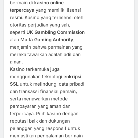
bermain di
kasino online
terpercaya
yang memiliki lisensi
resmi. Kasino yang terlisensi oleh
otoritas perjudian yang sah,
seperti
UK Gambling Commission
atau
Malta Gaming Authority
,
menjamin bahwa permainan yang
mereka tawarkan adalah adil dan
aman.
Kasino terkemuka juga
menggunakan teknologi
enkripsi
SSL
untuk melindungi data pribadi
dan transaksi finansial pemain,
serta menawarkan metode
pembayaran yang aman dan
terpercaya. Pilih kasino dengan
reputasi baik dan dukungan
pelanggan yang responsif untuk
memastikan pengalaman bermain