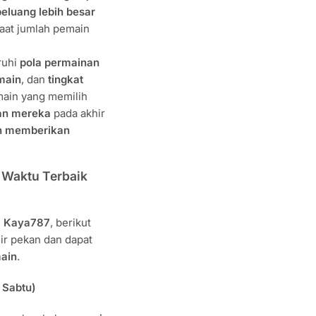
peluang lebih besar
aat jumlah pemain
ruhi
pola permainan
main
, dan
tingkat
emain yang memilih
an mereka
pada akhir
n memberikan
 Waktu Terbaik
i
Kaya787
, berikut
ir pekan dan dapat
main
.
 Sabtu)