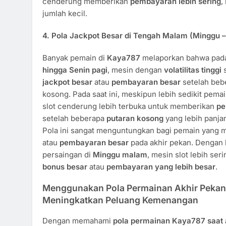
cenderung memberikan
pembayaran lebih sering
,
jumlah kecil.
4.
Pola Jackpot Besar di Tengah Malam (Minggu –
Banyak pemain di
Kaya787
melaporkan bahwa pa
hingga Senin pagi
, mesin dengan
volatilitas tinggi
s
jackpot besar
atau
pembayaran besar
setelah beb
kosong. Pada saat ini, meskipun lebih sedikit pemai
slot cenderung lebih terbuka untuk memberikan
pe
setelah beberapa
putaran kosong
yang lebih panja
Pola ini sangat menguntungkan bagi pemain yang 
atau
pembayaran besar
pada akhir pekan. Dengan l
persaingan di
Minggu malam
, mesin slot lebih se
bonus besar
atau
pembayaran yang lebih besar
.
Menggunakan Pola Permainan Akhir Pekan
Meningkatkan Peluang Kemenangan
Dengan memahami
pola permainan Kaya787 saat 