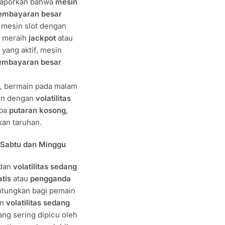
laporkan bahwa
mesin
embayaran besar
i, mesin slot dengan
k meraih
jackpot
atau
yang aktif, mesin
embayaran besar
, bermain pada malam
sin dengan
volatilitas
apa
putaran kosong
,
kan taruhan.
a Sabtu dan Minggu
dan
volatilitas sedang
atis
atau
pengganda
untungkan bagi pemain
an
volatilitas sedang
ng sering dipicu oleh