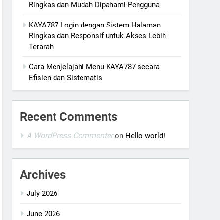
Ringkas dan Mudah Dipahami Pengguna
KAYA787 Login dengan Sistem Halaman
Ringkas dan Responsif untuk Akses Lebih
Terarah
Cara Menjelajahi Menu KAYA787 secara
Efisien dan Sistematis
Recent Comments
A WordPress Commenter
on
Hello world!
Archives
July 2026
June 2026