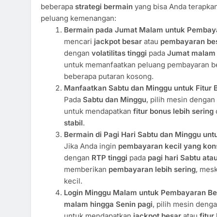
beberapa
strategi bermain
yang bisa Anda terapka
peluang kemenangan:
Bermain pada Jumat Malam untuk Pembay
mencari
jackpot besar
atau
pembayaran be
dengan
volatilitas tinggi
pada
Jumat malam
untuk memanfaatkan peluang pembayaran be
beberapa putaran kosong.
Manfaatkan Sabtu dan Minggu untuk Fitur 
Pada
Sabtu dan Minggu
, pilih mesin dengan
untuk mendapatkan
fitur bonus lebih sering
stabil
.
Bermain di Pagi Hari Sabtu dan Minggu unt
Jika Anda ingin
pembayaran kecil yang kon
dengan
RTP tinggi
pada
pagi hari Sabtu ata
memberikan
pembayaran lebih sering
, mes
kecil.
Login Minggu Malam untuk Pembayaran Be
malam hingga Senin pagi
, pilih mesin deng
untuk mendapatkan
jackpot besar
atau
fitu