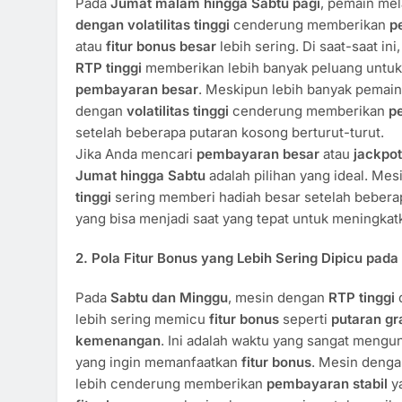
Pada
Jumat malam hingga Sabtu pagi
, pemain me
dengan volatilitas tinggi
cenderung memberikan
p
atau
fitur bonus besar
lebih sering. Di saat-saat in
RTP tinggi
memberikan lebih banyak peluang untu
pembayaran besar
. Meskipun lebih banyak pemain 
dengan
volatilitas tinggi
cenderung memberikan
p
setelah beberapa putaran kosong berturut-turut.
Jika Anda mencari
pembayaran besar
atau
jackpot
Jumat hingga Sabtu
adalah pilihan yang ideal. Me
tinggi
sering memberi hadiah besar setelah beber
yang bisa menjadi saat yang tepat untuk meningkat
2.
Pola Fitur Bonus yang Lebih Sering Dipicu pad
Pada
Sabtu dan Minggu
, mesin dengan
RTP tinggi
lebih sering memicu
fitur bonus
seperti
putaran gr
kemenangan
. Ini adalah waktu yang sangat meng
yang ingin memanfaatkan
fitur bonus
. Mesin deng
lebih cenderung memberikan
pembayaran stabil
ya