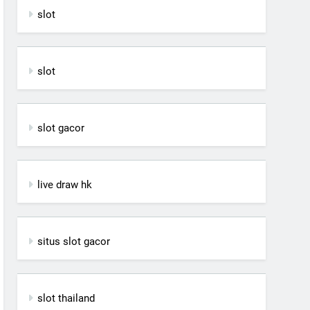
slot
slot
slot gacor
live draw hk
situs slot gacor
slot thailand