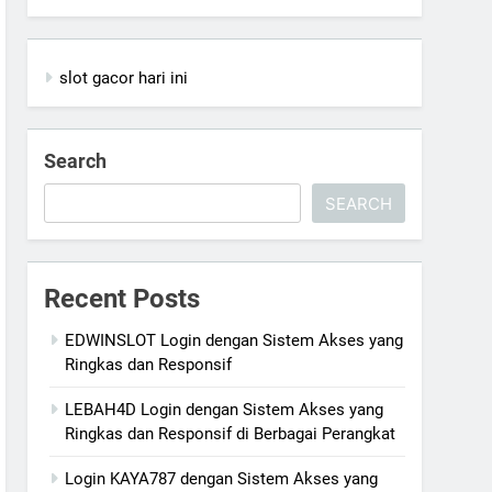
slot gacor hari ini
Search
SEARCH
Recent Posts
EDWINSLOT Login dengan Sistem Akses yang
Ringkas dan Responsif
LEBAH4D Login dengan Sistem Akses yang
Ringkas dan Responsif di Berbagai Perangkat
Login KAYA787 dengan Sistem Akses yang