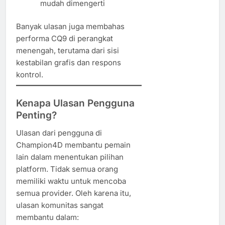
mudah dimengerti
Banyak ulasan juga membahas
performa CQ9 di perangkat
menengah, terutama dari sisi
kestabilan grafis dan respons
kontrol.
Kenapa Ulasan Pengguna
Penting?
Ulasan dari pengguna di
Champion4D membantu pemain
lain dalam menentukan pilihan
platform. Tidak semua orang
memiliki waktu untuk mencoba
semua provider. Oleh karena itu,
ulasan komunitas sangat
membantu dalam: