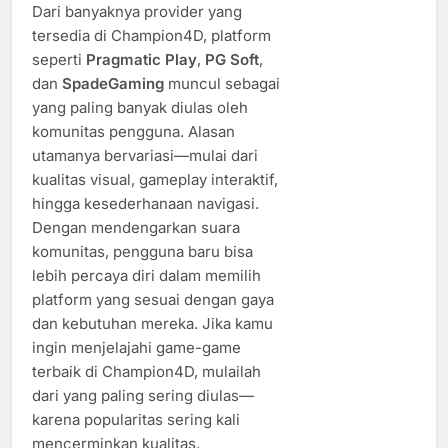
Dari banyaknya provider yang
tersedia di Champion4D, platform
seperti
Pragmatic Play
,
PG Soft
,
dan
SpadeGaming
muncul sebagai
yang paling banyak diulas oleh
komunitas pengguna. Alasan
utamanya bervariasi—mulai dari
kualitas visual, gameplay interaktif,
hingga kesederhanaan navigasi.
Dengan mendengarkan suara
komunitas, pengguna baru bisa
lebih percaya diri dalam memilih
platform yang sesuai dengan gaya
dan kebutuhan mereka. Jika kamu
ingin menjelajahi game-game
terbaik di Champion4D, mulailah
dari yang paling sering diulas—
karena popularitas sering kali
mencerminkan kualitas.