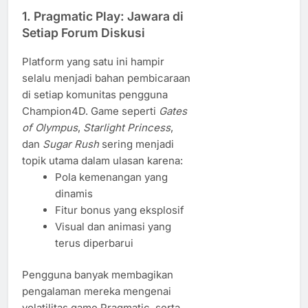
1.
Pragmatic Play: Jawara di
Setiap Forum Diskusi
Platform yang satu ini hampir
selalu menjadi bahan pembicaraan
di setiap komunitas pengguna
Champion4D. Game seperti
Gates
of Olympus
,
Starlight Princess
,
dan
Sugar Rush
sering menjadi
topik utama dalam ulasan karena:
Pola kemenangan yang
dinamis
Fitur bonus yang eksplosif
Visual dan animasi yang
terus diperbarui
Pengguna banyak membagikan
pengalaman mereka mengenai
volatilitas game Pragmatic, serta