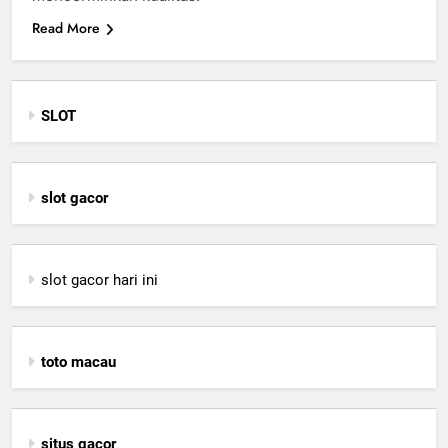
Read More
SLOT
slot gacor
slot gacor hari ini
toto macau
situs gacor