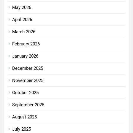
May 2026
April 2026
March 2026
February 2026
January 2026
December 2025
November 2025
October 2025
September 2025
August 2025
July 2025