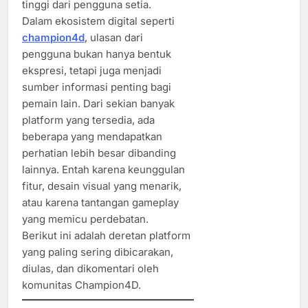
tinggi dari pengguna setia.
Dalam ekosistem digital seperti
champion4d
, ulasan dari
pengguna bukan hanya bentuk
ekspresi, tetapi juga menjadi
sumber informasi penting bagi
pemain lain. Dari sekian banyak
platform yang tersedia, ada
beberapa yang mendapatkan
perhatian lebih besar dibanding
lainnya. Entah karena keunggulan
fitur, desain visual yang menarik,
atau karena tantangan gameplay
yang memicu perdebatan.
Berikut ini adalah deretan platform
yang paling sering dibicarakan,
diulas, dan dikomentari oleh
komunitas Champion4D.