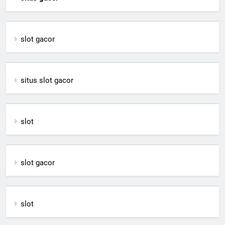
slot gacor
situs slot gacor
slot
slot gacor
slot