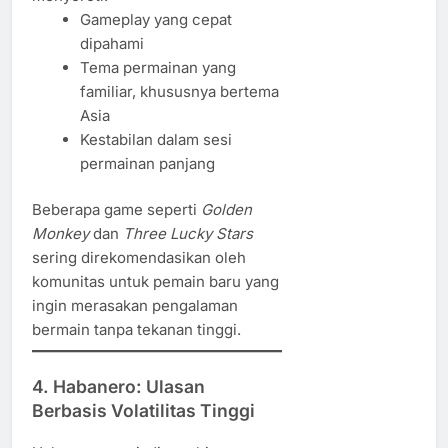
Gameplay yang cepat
dipahami
Tema permainan yang
familiar, khususnya bertema
Asia
Kestabilan dalam sesi
permainan panjang
Beberapa game seperti
Golden
Monkey
dan
Three Lucky Stars
sering direkomendasikan oleh
komunitas untuk pemain baru yang
ingin merasakan pengalaman
bermain tanpa tekanan tinggi.
4.
Habanero: Ulasan
Berbasis Volatilitas Tinggi