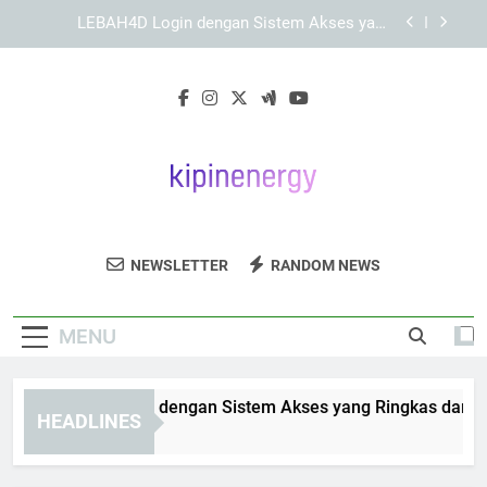
Skip
Login KAYA787 dengan Sistem Akses yang
to
Ringkas dan Mudah Dipahami Pengguna
content
KAYA787 Login dengan Sistem Halaman Ringkas
dan Responsif untuk Akses Lebih Terarah
EDWINSLOT Login dengan Sistem Akses yang
Ringkas dan Responsif
LEBAH4D Login dengan Sistem Akses yang
Ringkas dan Responsif di Berbagai Perangkat
Login KAYA787 dengan Sistem Akses yang
Ringkas dan Mudah Dipahami Pengguna
Kipin Energy
Temukan Teknologi Energi Terbarukan
KAYA787 Login dengan Sistem Halaman Ringkas
NEWSLETTER
RANDOM NEWS
dan Responsif untuk Akses Lebih Terarah
Untuk Kebutuhan Anda Di Kipin Energy.
MENU
WINSLOT Login dengan Sistem Akses yang Ringkas dan Respo
HEADLINES
Weeks Ago