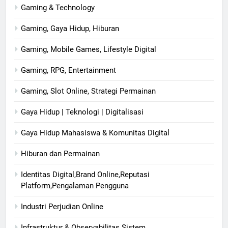
Gaming & Technology
Gaming, Gaya Hidup, Hiburan
Gaming, Mobile Games, Lifestyle Digital
Gaming, RPG, Entertainment
Gaming, Slot Online, Strategi Permainan
Gaya Hidup | Teknologi | Digitalisasi
Gaya Hidup Mahasiswa & Komunitas Digital
Hiburan dan Permainan
Identitas Digital,Brand Online,Reputasi
Platform,Pengalaman Pengguna
Industri Perjudian Online
Infrastruktur & Observabilitas Sistem