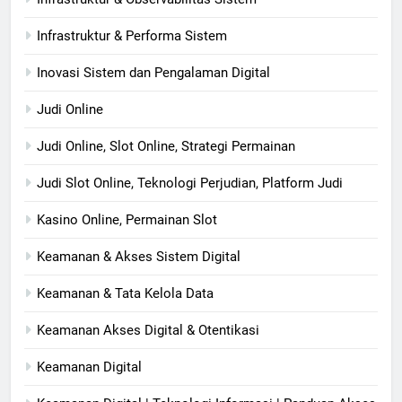
Infrastruktur & Performa Sistem
Inovasi Sistem dan Pengalaman Digital
Judi Online
Judi Online, Slot Online, Strategi Permainan
Judi Slot Online, Teknologi Perjudian, Platform Judi
Kasino Online, Permainan Slot
Keamanan & Akses Sistem Digital
Keamanan & Tata Kelola Data
Keamanan Akses Digital & Otentikasi
Keamanan Digital