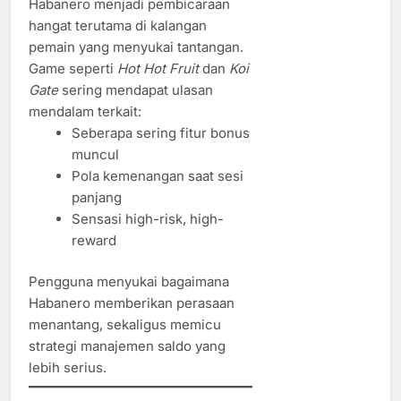
Habanero menjadi pembicaraan
hangat terutama di kalangan
pemain yang menyukai tantangan.
Game seperti
Hot Hot Fruit
dan
Koi
Gate
sering mendapat ulasan
mendalam terkait:
Seberapa sering fitur bonus
muncul
Pola kemenangan saat sesi
panjang
Sensasi high-risk, high-
reward
Pengguna menyukai bagaimana
Habanero memberikan perasaan
menantang, sekaligus memicu
strategi manajemen saldo yang
lebih serius.