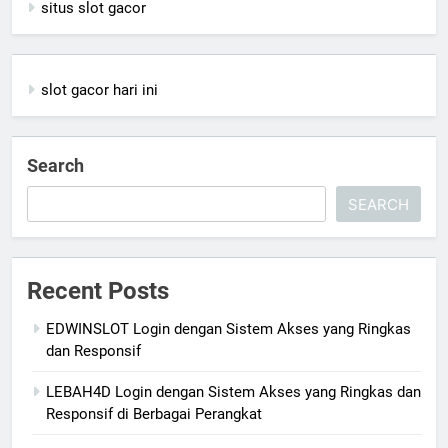
situs slot gacor
slot gacor hari ini
Search
SEARCH
Recent Posts
EDWINSLOT Login dengan Sistem Akses yang Ringkas
dan Responsif
LEBAH4D Login dengan Sistem Akses yang Ringkas dan
Responsif di Berbagai Perangkat