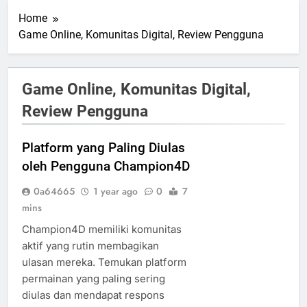
Home
Game Online, Komunitas Digital, Review Pengguna
Game Online, Komunitas Digital,
Review Pengguna
Platform yang Paling Diulas
oleh Pengguna Champion4D
0a64665
1 year ago
0
7
mins
Champion4D memiliki komunitas
aktif yang rutin membagikan
ulasan mereka. Temukan platform
permainan yang paling sering
diulas dan mendapat respons