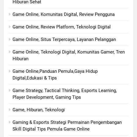
Hiburan Sehat
Game Online, Komunitas Digital, Review Pengguna
Game Online, Review Platform, Teknologi Digital
Game Online, Situs Terpercaya, Layanan Pelanggan
Game Online, Teknologi Digital, Komunitas Gamer, Tren
Hiburan
Game Online,Panduan Pemula,Gaya Hidup
Digital,Edukasi & Tips
Game Strategy, Tactical Thinking, Esports Learning,
Player Development, Gaming Tips
Game, Hiburan, Teknologi
Gaming & Esports Strategi Permainan Pengembangan
Skill Digital Tips Pemula Game Online