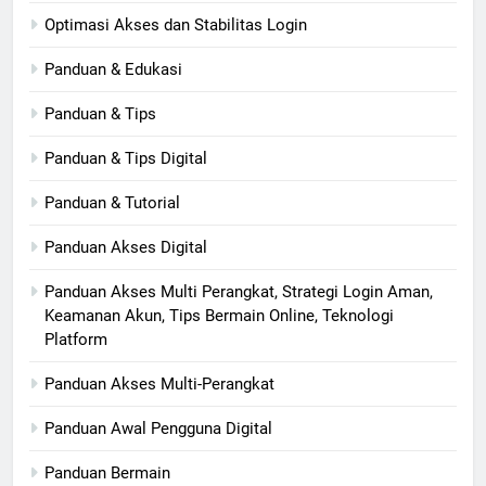
Optimasi Akses dan Stabilitas Login
Panduan & Edukasi
Panduan & Tips
Panduan & Tips Digital
Panduan & Tutorial
Panduan Akses Digital
Panduan Akses Multi Perangkat, Strategi Login Aman,
Keamanan Akun, Tips Bermain Online, Teknologi
Platform
Panduan Akses Multi-Perangkat
Panduan Awal Pengguna Digital
Panduan Bermain