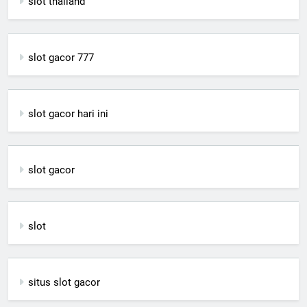
slot thailand
slot gacor 777
slot gacor hari ini
slot gacor
slot
situs slot gacor