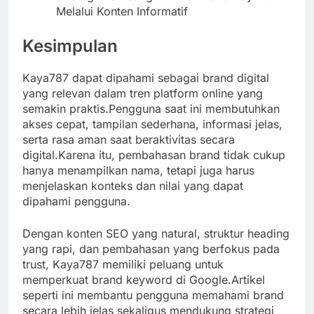
Melalui Konten Informatif
Kesimpulan
Kaya787 dapat dipahami sebagai brand digital
yang relevan dalam tren platform online yang
semakin praktis.Pengguna saat ini membutuhkan
akses cepat, tampilan sederhana, informasi jelas,
serta rasa aman saat beraktivitas secara
digital.Karena itu, pembahasan brand tidak cukup
hanya menampilkan nama, tetapi juga harus
menjelaskan konteks dan nilai yang dapat
dipahami pengguna.
Dengan konten SEO yang natural, struktur heading
yang rapi, dan pembahasan yang berfokus pada
trust, Kaya787 memiliki peluang untuk
memperkuat brand keyword di Google.Artikel
seperti ini membantu pengguna memahami brand
secara lebih jelas sekaligus mendukung strategi