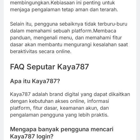
membingungkan.Kebiasaan ini penting untuk
menjaga pengalaman tetap aman dan terarah.
Selain itu, pengguna sebaiknya tidak terburu-buru
dalam memahami sebuah platform.Membaca
panduan, mengenali menu, dan memahami fitur
dasar akan membantu mengurangi kesalahan saat
beraktivitas secara online.
FAQ Seputar Kaya787
Apa itu Kaya787?
Kaya787 adalah brand digital yang dapat dikaitkan
dengan kebutuhan akses online, informasi
platform, fitur dasar, keamanan akun, dan
pengalaman pengguna yang lebih praktis.
Mengapa banyak pengguna mencari
Kaya787 login?