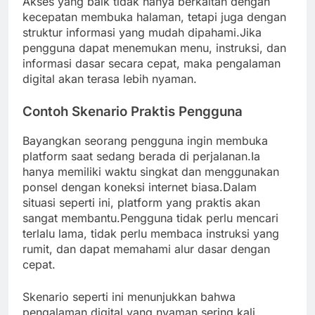
Akses yang baik tidak hanya berkaitan dengan
kecepatan membuka halaman, tetapi juga dengan
struktur informasi yang mudah dipahami.Jika
pengguna dapat menemukan menu, instruksi, dan
informasi dasar secara cepat, maka pengalaman
digital akan terasa lebih nyaman.
Contoh Skenario Praktis Pengguna
Bayangkan seorang pengguna ingin membuka
platform saat sedang berada di perjalanan.Ia
hanya memiliki waktu singkat dan menggunakan
ponsel dengan koneksi internet biasa.Dalam
situasi seperti ini, platform yang praktis akan
sangat membantu.Pengguna tidak perlu mencari
terlalu lama, tidak perlu membaca instruksi yang
rumit, dan dapat memahami alur dasar dengan
cepat.
Skenario seperti ini menunjukkan bahwa
pengalaman digital yang nyaman sering kali