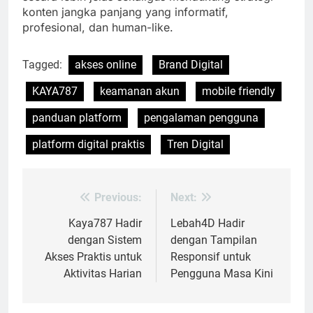
konten jangka panjang yang informatif,
profesional, dan human-like.
Tagged:
akses online
Brand Digital
KAYA787
keamanan akun
mobile friendly
panduan platform
pengalaman pengguna
platform digital praktis
Tren Digital
Previous:
Next:
Post
navigation
Kaya787 Hadir
Lebah4D Hadir
dengan Sistem
dengan Tampilan
Akses Praktis untuk
Responsif untuk
Aktivitas Harian
Pengguna Masa Kini