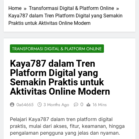
Home
Transformasi Digital & Platform Online
Kaya787 dalam Tren Platform Digital yang Semakin
Praktis untuk Aktivitas Online Modern
TRANSFORMASI DIGITAL & PLATFORM ONLINE
Kaya787 dalam Tren
Platform Digital yang
Semakin Praktis untuk
Aktivitas Online Modern
0
0a64665
3 Months Ago
16 Mins
Pelajari Kaya787 dalam tren platform digital
praktis, mulai dari akses, fitur, keamanan, hingga
pengalaman pengguna yang jelas dan nyaman.