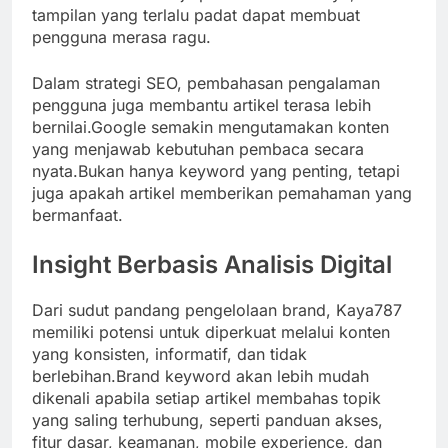
tampilan yang terlalu padat dapat membuat
pengguna merasa ragu.
Dalam strategi SEO, pembahasan pengalaman
pengguna juga membantu artikel terasa lebih
bernilai.Google semakin mengutamakan konten
yang menjawab kebutuhan pembaca secara
nyata.Bukan hanya keyword yang penting, tetapi
juga apakah artikel memberikan pemahaman yang
bermanfaat.
Insight Berbasis Analisis Digital
Dari sudut pandang pengelolaan brand, Kaya787
memiliki potensi untuk diperkuat melalui konten
yang konsisten, informatif, dan tidak
berlebihan.Brand keyword akan lebih mudah
dikenali apabila setiap artikel membahas topik
yang saling terhubung, seperti panduan akses,
fitur dasar, keamanan, mobile experience, dan