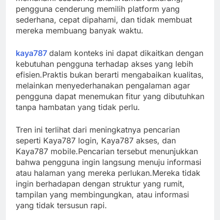
pengguna cenderung memilih platform yang
sederhana, cepat dipahami, dan tidak membuat
mereka membuang banyak waktu.
kaya787
dalam konteks ini dapat dikaitkan dengan
kebutuhan pengguna terhadap akses yang lebih
efisien.Praktis bukan berarti mengabaikan kualitas,
melainkan menyederhanakan pengalaman agar
pengguna dapat menemukan fitur yang dibutuhkan
tanpa hambatan yang tidak perlu.
Tren ini terlihat dari meningkatnya pencarian
seperti Kaya787 login, Kaya787 akses, dan
Kaya787 mobile.Pencarian tersebut menunjukkan
bahwa pengguna ingin langsung menuju informasi
atau halaman yang mereka perlukan.Mereka tidak
ingin berhadapan dengan struktur yang rumit,
tampilan yang membingungkan, atau informasi
yang tidak tersusun rapi.