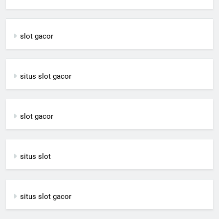
slot gacor
situs slot gacor
slot gacor
situs slot
situs slot gacor