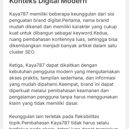
Konteks Digital Modern
Kaya787 memiliki beberapa keunggulan dari sisi
penguatan brand digital.Pertama, nama brand
mudah dikenali dan memiliki karakter yang cukup
kuat untuk dibangun sebagai keyword.Kedua,
ruang pembahasan kontennya luas, sehingga bisa
dikembangkan menjadi banyak artikel dalam satu
cluster SEO.
Ketiga, Kaya787 dapat dikaitkan dengan
kebutuhan pengguna modern yang mengutamakan
akses praktis, tampilan sederhana, dan informasi
yang mudah dipahami.Keempat, brand ini dapat
diperkuat melalui pembahasan keamanan dan
pengalaman pengguna tanpa harus menggunakan
klaim yang tidak memiliki dasar.
Keunggulan lain terletak pada fleksibilitas
topik.Pembahasan Kaya787 tidak harus selalu