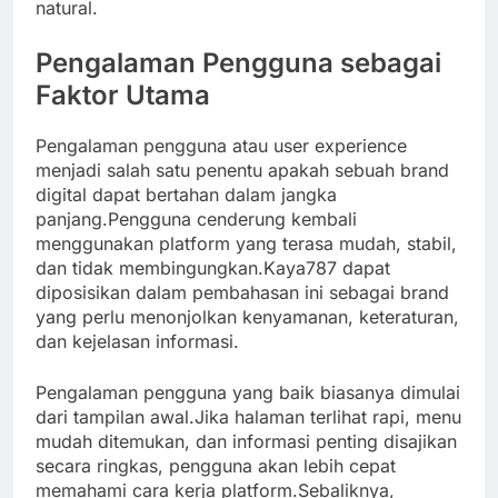
natural.
Pengalaman Pengguna sebagai
Faktor Utama
Pengalaman pengguna atau user experience
menjadi salah satu penentu apakah sebuah brand
digital dapat bertahan dalam jangka
panjang.Pengguna cenderung kembali
menggunakan platform yang terasa mudah, stabil,
dan tidak membingungkan.Kaya787 dapat
diposisikan dalam pembahasan ini sebagai brand
yang perlu menonjolkan kenyamanan, keteraturan,
dan kejelasan informasi.
Pengalaman pengguna yang baik biasanya dimulai
dari tampilan awal.Jika halaman terlihat rapi, menu
mudah ditemukan, dan informasi penting disajikan
secara ringkas, pengguna akan lebih cepat
memahami cara kerja platform.Sebaliknya,