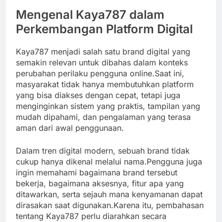
Mengenal Kaya787 dalam
Perkembangan Platform Digital
Kaya787 menjadi salah satu brand digital yang
semakin relevan untuk dibahas dalam konteks
perubahan perilaku pengguna online.Saat ini,
masyarakat tidak hanya membutuhkan platform
yang bisa diakses dengan cepat, tetapi juga
menginginkan sistem yang praktis, tampilan yang
mudah dipahami, dan pengalaman yang terasa
aman dari awal penggunaan.
Dalam tren digital modern, sebuah brand tidak
cukup hanya dikenal melalui nama.Pengguna juga
ingin memahami bagaimana brand tersebut
bekerja, bagaimana aksesnya, fitur apa yang
ditawarkan, serta sejauh mana kenyamanan dapat
dirasakan saat digunakan.Karena itu, pembahasan
tentang Kaya787 perlu diarahkan secara