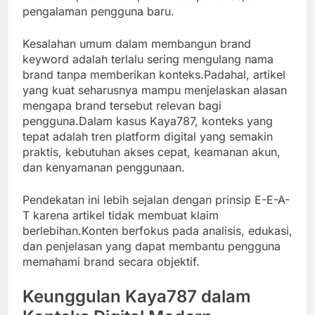
pengalaman pengguna baru.
Kesalahan umum dalam membangun brand
keyword adalah terlalu sering mengulang nama
brand tanpa memberikan konteks.Padahal, artikel
yang kuat seharusnya mampu menjelaskan alasan
mengapa brand tersebut relevan bagi
pengguna.Dalam kasus Kaya787, konteks yang
tepat adalah tren platform digital yang semakin
praktis, kebutuhan akses cepat, keamanan akun,
dan kenyamanan penggunaan.
Pendekatan ini lebih sejalan dengan prinsip E-E-A-
T karena artikel tidak membuat klaim
berlebihan.Konten berfokus pada analisis, edukasi,
dan penjelasan yang dapat membantu pengguna
memahami brand secara objektif.
Keunggulan Kaya787 dalam