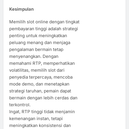
Kesimpulan
Memilih slot online dengan tingkat
pembayaran tinggi adalah strategi
penting untuk meningkatkan
peluang menang dan menjaga
pengalaman bermain tetap
menyenangkan. Dengan
memahami RTP, memperhatikan
volatilitas, memilih slot dari
penyedia terpercaya, mencoba
mode demo, dan menetapkan
strategi taruhan, pemain dapat
bermain dengan lebih cerdas dan
terkontrol.
Ingat, RTP tinggi tidak menjamin
kemenangan instan, tetapi
meningkatkan konsistensi dan