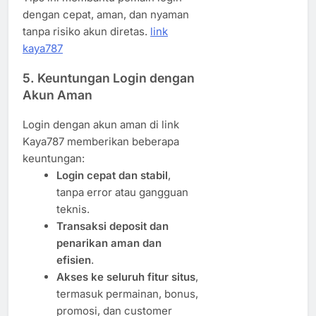
dengan cepat, aman, dan nyaman
tanpa risiko akun diretas.
link
kaya787
5. Keuntungan Login dengan
Akun Aman
Login dengan akun aman di link
Kaya787 memberikan beberapa
keuntungan:
Login cepat dan stabil
,
tanpa error atau gangguan
teknis.
Transaksi deposit dan
penarikan aman dan
efisien
.
Akses ke seluruh fitur situs
,
termasuk permainan, bonus,
promosi, dan customer