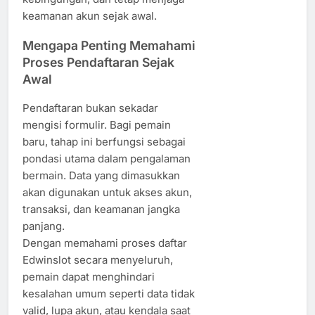
keamanan akun sejak awal.
Mengapa Penting Memahami
Proses Pendaftaran Sejak
Awal
Pendaftaran bukan sekadar
mengisi formulir. Bagi pemain
baru, tahap ini berfungsi sebagai
pondasi utama dalam pengalaman
bermain. Data yang dimasukkan
akan digunakan untuk akses akun,
transaksi, dan keamanan jangka
panjang.
Dengan memahami proses daftar
Edwinslot secara menyeluruh,
pemain dapat menghindari
kesalahan umum seperti data tidak
valid, lupa akun, atau kendala saat