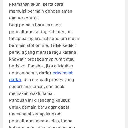
keamanan akun, serta cara
memulai bermain dengan aman
dan terkontrol.
Bagi pemain baru, proses
pendaftaran sering kali menjadi
tahap paling krusial sebelum mulai
bermain slot online. Tidak sedikit
pemula yang merasa ragu karena
khawatir prosedurnya rumit atau
berisiko. Padahal, jika dilakukan
dengan benar,
daftar
edwinslot
daftar
bisa menjadi proses yang
sederhana, aman, dan tidak
memakan waktu lama.
Panduan ini dirancang khusus
untuk pemain baru agar dapat
memahami setiap langkah
pendaftaran secara jelas, tanpa
kebingungan, dan tetap menjaga