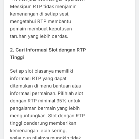
Meskipun RTP tidak menjamin
kemenangan di setiap sesi,
mengetahui RTP membantu
pemain membuat keputusan
taruhan yang lebih cerdas.
2. Cari Informasi Slot dengan RTP
Tinggi
Setiap slot biasanya memiliki
informasi RTP yang dapat
ditemukan di menu bantuan atau
informasi permainan. Pilihlah slot
dengan RTP minimal 95% untuk
pengalaman bermain yang lebih
menguntungkan. Slot dengan RTP
tinggi cenderung memberikan
kemenangan lebih sering,
walaupun nilainya mungkin tidak