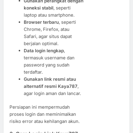
Gunakan perangkat dengan
koneksi stabil
, seperti
laptop atau smartphone.
Browser terbaru
, seperti
Chrome, Firefox, atau
Safari, agar situs dapat
berjalan optimal.
Data login lengkap
,
termasuk username dan
password yang sudah
terdaftar.
Gunakan link resmi atau
alternatif resmi Kaya787
,
agar login aman dan lancar.
Persiapan ini mempermudah
proses login dan meminimalkan
risiko error atau kehilangan akun.