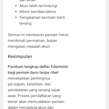
Akun lebih terlindungi
Minim kendala teknis
Pengalaman bermain lebih
tenang
Semua ini membantu pemain fokus
menikmati permainan, bukan
mengatasi masalah akun.
Kesimpulan
Panduan lengkap daftar Edwinslot
bagi pemain baru tanpa ribet
menekankan pentingnya
persiapan, ketelitian, dan
pendekatan yang tenang sejak
awal. Proses pendaftaran yang
benar akan memudahkan pemain
dalam mengelola akun dan