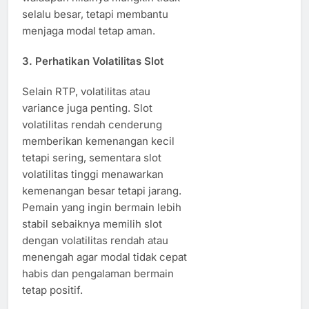
selalu besar, tetapi membantu
menjaga modal tetap aman.
3. Perhatikan Volatilitas Slot
Selain RTP, volatilitas atau
variance juga penting. Slot
volatilitas rendah cenderung
memberikan kemenangan kecil
tetapi sering, sementara slot
volatilitas tinggi menawarkan
kemenangan besar tetapi jarang.
Pemain yang ingin bermain lebih
stabil sebaiknya memilih slot
dengan volatilitas rendah atau
menengah agar modal tidak cepat
habis dan pengalaman bermain
tetap positif.