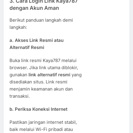
3. Cara Login Link Kaya787
dengan Akun Aman
Berikut panduan langkah demi
langkah:
a. Akses Link Resmi atau
Alternatif Resmi
Buka link resmi Kaya787 melalui
browser. Jika link utama diblokir,
gunakan
link alternatif resmi
yang
disediakan situs. Link resmi
menjamin keamanan akun dan
transaksi.
b. Periksa Koneksi Internet
Pastikan jaringan internet stabil,
baik melalui Wi-Fi pribadi atau