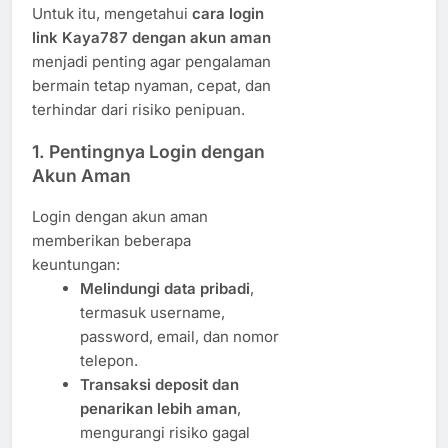
Untuk itu, mengetahui
cara login
link Kaya787 dengan akun aman
menjadi penting agar pengalaman
bermain tetap nyaman, cepat, dan
terhindar dari risiko penipuan.
1. Pentingnya Login dengan
Akun Aman
Login dengan akun aman
memberikan beberapa
keuntungan:
Melindungi data pribadi
,
termasuk username,
password, email, dan nomor
telepon.
Transaksi deposit dan
penarikan lebih aman
,
mengurangi risiko gagal