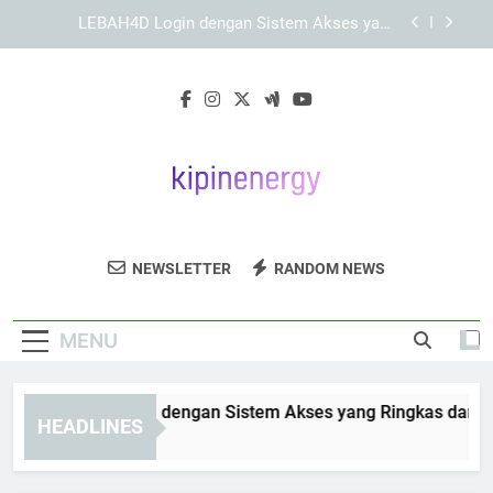
Skip
Login KAYA787 dengan Sistem Akses yang
to
Ringkas dan Mudah Dipahami Pengguna
content
KAYA787 Login dengan Sistem Halaman Ringkas
dan Responsif untuk Akses Lebih Terarah
EDWINSLOT Login dengan Sistem Akses yang
Ringkas dan Responsif
LEBAH4D Login dengan Sistem Akses yang
Ringkas dan Responsif di Berbagai Perangkat
Login KAYA787 dengan Sistem Akses yang
Ringkas dan Mudah Dipahami Pengguna
Kipin Energy
Temukan Teknologi Energi Terbarukan
KAYA787 Login dengan Sistem Halaman Ringkas
NEWSLETTER
RANDOM NEWS
dan Responsif untuk Akses Lebih Terarah
Untuk Kebutuhan Anda Di Kipin Energy.
MENU
WINSLOT Login dengan Sistem Akses yang Ringkas dan Respo
HEADLINES
Weeks Ago