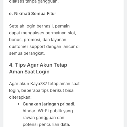
diakses tanpa gangguan.
e. Nikmati Semua Fitur
Setelah login berhasil, pemain
dapat mengakses permainan slot,
bonus, promosi, dan layanan
customer support dengan lancar di
semua perangkat.
4. Tips Agar Akun Tetap
Aman Saat Login
Agar akun Kaya787 tetap aman saat
login, beberapa tips berikut bisa
diterapkan:
Gunakan jaringan pribadi
,
hindari Wi-Fi publik yang
rawan gangguan dan
potensi pencurian data.