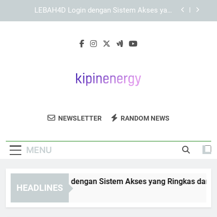
Skip
Login KAYA787 dengan Sistem Akses yang
to
Ringkas dan Mudah Dipahami Pengguna
content
KAYA787 Login dengan Sistem Halaman Ringkas
dan Responsif untuk Akses Lebih Terarah
EDWINSLOT Login dengan Sistem Akses yang
Ringkas dan Responsif
LEBAH4D Login dengan Sistem Akses yang
Ringkas dan Responsif di Berbagai Perangkat
Login KAYA787 dengan Sistem Akses yang
Ringkas dan Mudah Dipahami Pengguna
Kipin Energy
Temukan Teknologi Energi Terbarukan
KAYA787 Login dengan Sistem Halaman Ringkas
NEWSLETTER
RANDOM NEWS
dan Responsif untuk Akses Lebih Terarah
Untuk Kebutuhan Anda Di Kipin Energy.
MENU
DWINSLOT Login dengan Sistem Akses yang Ringkas dan Resp
HEADLINES
 Weeks Ago