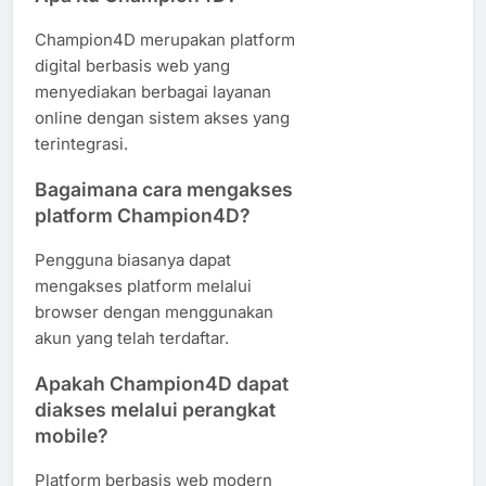
Champion4D merupakan platform
digital berbasis web yang
menyediakan berbagai layanan
online dengan sistem akses yang
terintegrasi.
Bagaimana cara mengakses
platform Champion4D?
Pengguna biasanya dapat
mengakses platform melalui
browser dengan menggunakan
akun yang telah terdaftar.
Apakah Champion4D dapat
diakses melalui perangkat
mobile?
Platform berbasis web modern