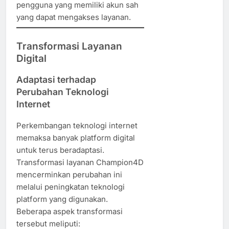
pengguna yang memiliki akun sah
yang dapat mengakses layanan.
Transformasi Layanan
Digital
Adaptasi terhadap
Perubahan Teknologi
Internet
Perkembangan teknologi internet
memaksa banyak platform digital
untuk terus beradaptasi.
Transformasi layanan Champion4D
mencerminkan perubahan ini
melalui peningkatan teknologi
platform yang digunakan.
Beberapa aspek transformasi
tersebut meliputi: