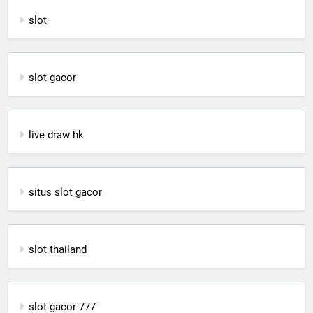
slot
slot gacor
live draw hk
situs slot gacor
slot thailand
slot gacor 777