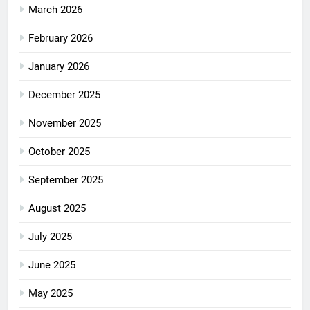
March 2026
February 2026
January 2026
December 2025
November 2025
October 2025
September 2025
August 2025
July 2025
June 2025
May 2025