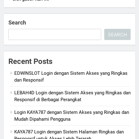
Search
SEARCH
Recent Posts
EDWINSLOT Login dengan Sistem Akses yang Ringkas
dan Responsif
LEBAH4D Login dengan Sistem Akses yang Ringkas dan
Responsif di Berbagai Perangkat
Login KAYA787 dengan Sistem Akses yang Ringkas dan
Mudah Dipahami Pengguna
KAYA787 Login dengan Sistem Halaman Ringkas dan
Responsif untuk Akses Lebih Terarah