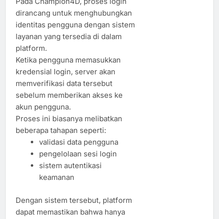
Pada Champion4D, proses login
dirancang untuk menghubungkan
identitas pengguna dengan sistem
layanan yang tersedia di dalam
platform.
Ketika pengguna memasukkan
kredensial login, server akan
memverifikasi data tersebut
sebelum memberikan akses ke
akun pengguna.
Proses ini biasanya melibatkan
beberapa tahapan seperti:
validasi data pengguna
pengelolaan sesi login
sistem autentikasi
keamanan
Dengan sistem tersebut, platform
dapat memastikan bahwa hanya