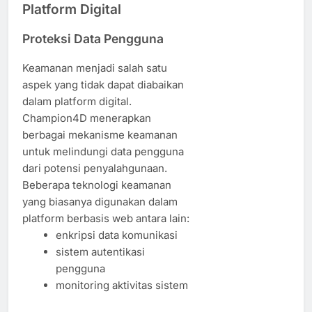
Platform Digital
Proteksi Data Pengguna
Keamanan menjadi salah satu
aspek yang tidak dapat diabaikan
dalam platform digital.
Champion4D menerapkan
berbagai mekanisme keamanan
untuk melindungi data pengguna
dari potensi penyalahgunaan.
Beberapa teknologi keamanan
yang biasanya digunakan dalam
platform berbasis web antara lain:
enkripsi data komunikasi
sistem autentikasi
pengguna
monitoring aktivitas sistem