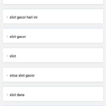
slot gacor hari ini
slot gacor
slot
situs slot gacor
slot dana