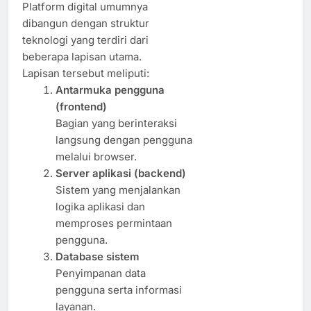
Platform digital umumnya
dibangun dengan struktur
teknologi yang terdiri dari
beberapa lapisan utama.
Lapisan tersebut meliputi:
Antarmuka pengguna
(frontend)
Bagian yang berinteraksi
langsung dengan pengguna
melalui browser.
Server aplikasi (backend)
Sistem yang menjalankan
logika aplikasi dan
memproses permintaan
pengguna.
Database sistem
Penyimpanan data
pengguna serta informasi
layanan.