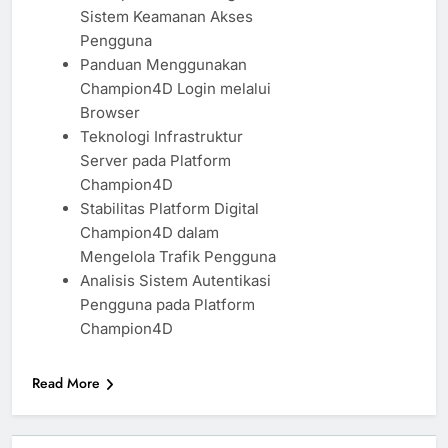
Sistem Keamanan Akses
Pengguna
Panduan Menggunakan
Champion4D Login melalui
Browser
Teknologi Infrastruktur
Server pada Platform
Champion4D
Stabilitas Platform Digital
Champion4D dalam
Mengelola Trafik Pengguna
Analisis Sistem Autentikasi
Pengguna pada Platform
Champion4D
Read More