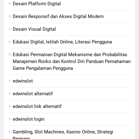
Desain Platform Digital
Desain Responsif dan Akses Digital Modern
Desain Visual Digital
Edukasi Digital, Istilah Online, Literasi Pengguna
Edukasi Permainan Digital Mekanisme dan Probabilitas
Manajemen Risiko dan Kontrol Diri Panduan Pemahaman
Game Pengalaman Pengguna
edwinslot
edwinslot alternatif
edwinslot link alternatif
edwinslot login
Gambling, Slot Machines, Kasino Online, Strategi
Bermain