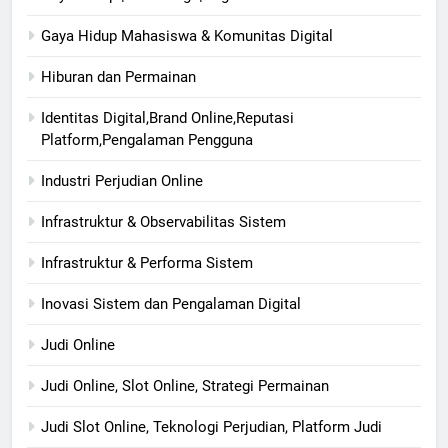
Gaya Hidup Mahasiswa & Komunitas Digital
Hiburan dan Permainan
Identitas Digital,Brand Online,Reputasi
Platform,Pengalaman Pengguna
Industri Perjudian Online
Infrastruktur & Observabilitas Sistem
Infrastruktur & Performa Sistem
Inovasi Sistem dan Pengalaman Digital
Judi Online
Judi Online, Slot Online, Strategi Permainan
Judi Slot Online, Teknologi Perjudian, Platform Judi