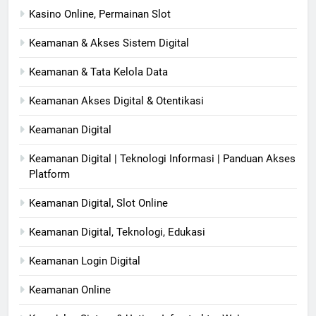
Kasino Online, Permainan Slot
Keamanan & Akses Sistem Digital
Keamanan & Tata Kelola Data
Keamanan Akses Digital & Otentikasi
Keamanan Digital
Keamanan Digital | Teknologi Informasi | Panduan Akses
Platform
Keamanan Digital, Slot Online
Keamanan Digital, Teknologi, Edukasi
Keamanan Login Digital
Keamanan Online