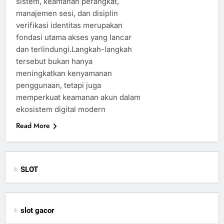
sistem, keamanan perangkat,
manajemen sesi, dan disiplin
verifikasi identitas merupakan
fondasi utama akses yang lancar
dan terlindungi.Langkah-langkah
tersebut bukan hanya
meningkatkan kenyamanan
penggunaan, tetapi juga
memperkuat keamanan akun dalam
ekosistem digital modern
Read More
SLOT
slot gacor