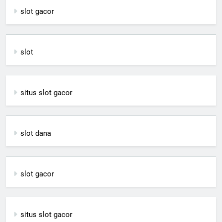
slot gacor
slot
situs slot gacor
slot dana
slot gacor
situs slot gacor