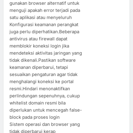
gunakan browser alternatif untuk
menguji apakah error terjadi pada
satu aplikasi atau menyeluruh
Konfigurasi keamanan perangkat
juga perlu diperhatikan.Beberapa
antivirus atau firewall dapat
memblokir koneksi login jika
mendeteksi aktivitas jaringan yang
tidak dikenali.Pastikan software
keamanan diperbarui, tetapi
sesuaikan pengaturan agar tidak
menghalangi koneksi ke portal
resmi.Hindari menonaktifkan
perlindungan sepenuhnya, cukup
whitelist domain resmi bila
diperlukan untuk mencegah false-
block pada proses login
Sistem operasi dan browser yang
tidak diperbarui kerap