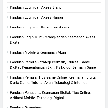
Panduan Login dan Akses Brand
Panduan Login dan Akses Harian
Panduan Login dan Keamanan Akses
Panduan Login Multi-Perangkat dan Keamanan Akses
Digital
Panduan Mobile & Keamanan Akun
Panduan Pemula, Strategi Bermain, Edukasi Game
Digital, Pengembangan Skill, Psikologi Bermain Game
Panduan Pemula, Tips Game Online, Keamanan Digital,
Dunia Game, Tutorial Akun, Teknologi & Internet
Panduan Pengguna, Keamanan Digital, Tips Online,
Aplikasi Mobile, Teknologi Digital
Panduan Permainan