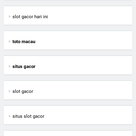
slot gacor hari ini
toto macau
situs gacor
slot gacor
situs slot gacor