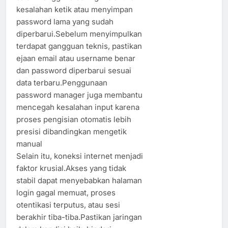
kesalahan ketik atau menyimpan
password lama yang sudah
diperbarui.Sebelum menyimpulkan
terdapat gangguan teknis, pastikan
ejaan email atau username benar
dan password diperbarui sesuai
data terbaru.Penggunaan
password manager juga membantu
mencegah kesalahan input karena
proses pengisian otomatis lebih
presisi dibandingkan mengetik
manual
Selain itu, koneksi internet menjadi
faktor krusial.Akses yang tidak
stabil dapat menyebabkan halaman
login gagal memuat, proses
otentikasi terputus, atau sesi
berakhir tiba-tiba.Pastikan jaringan