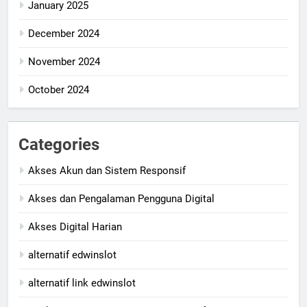
January 2025
December 2024
November 2024
October 2024
Categories
Akses Akun dan Sistem Responsif
Akses dan Pengalaman Pengguna Digital
Akses Digital Harian
alternatif edwinslot
alternatif link edwinslot