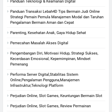
Panduan Teknologi & Keamanan Digital
Panduan Transaksi Lebah4D Tips Bermain Judi Online
Strategi Pemain Pemula Manajemen Modal dan Taruhan
Pengalaman Bermain Aman dan Cepat
Parenting, Kesehatan Anak, Gaya Hidup Sehat
Pemecahan Masalah Akses Digital
Pengembangan Diri, Motivasi Hidup, Strategi Sukses,
Kecerdasan Emosional, Kepemimpinan, Mindset
Pemenang
Performa Server Digital,Stabilitas Sistem
Online,Pengalaman Pengguna,Manajemen
Infrastruktur,Teknologi Platform
Perjudian Online, Slot Games, Keuntungan Bermain Slot
Perjudian Online, Slot Games, Review Permainan