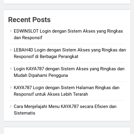
Recent Posts
EDWINSLOT Login dengan Sistem Akses yang Ringkas
dan Responsif
LEBAH4D Login dengan Sistem Akses yang Ringkas dan
Responsif di Berbagai Perangkat
Login KAYA787 dengan Sistem Akses yang Ringkas dan
Mudah Dipahami Pengguna
KAYA787 Login dengan Sistem Halaman Ringkas dan
Responsif untuk Akses Lebih Terarah
Cara Menjelajahi Menu KAYA787 secara Efisien dan
Sistematis