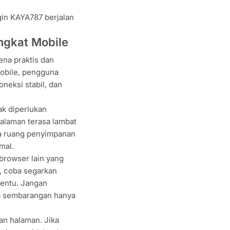
gin KAYA787 berjalan
ngkat Mobile
ena praktis dan
mobile, pengguna
neksi stabil, dan
ak diperlukan
alaman terasa lambat
ga ruang penyimpanan
mal.
browser lain yang
, coba segarkan
tentu. Jangan
a sembarangan hanya
an halaman. Jika