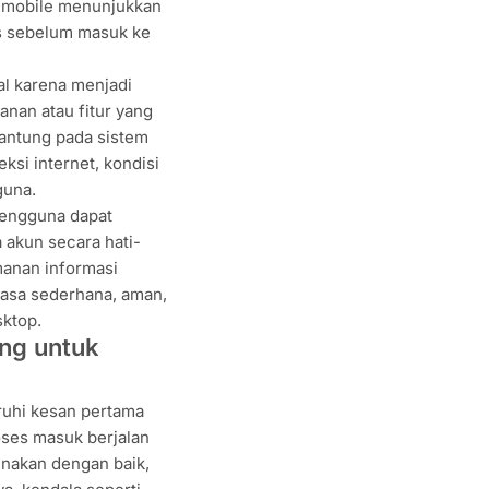
s mobile menunjukkan
s sebelum masuk ke
al karena menjadi
nan atau fitur yang
gantung pada sistem
ksi internet, kondisi
guna.
pengguna dapat
akun secara hati-
manan informasi
rasa sederhana, aman,
sktop.
ng untuk
ruhi kesan pertama
oses masuk berjalan
gunakan dengan baik,