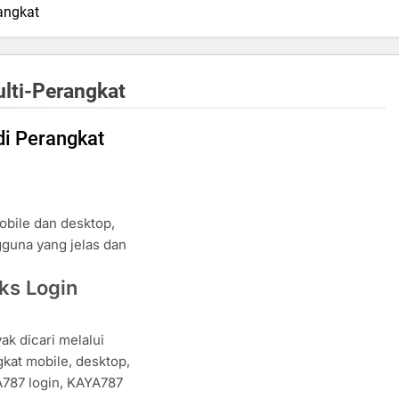
angkat
lti-Perangkat
i Perangkat
obile dan desktop,
gguna yang jelas dan
s Login
ak dicari melalui
gkat mobile, desktop,
787 login, KAYA787