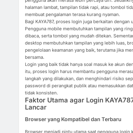
pengguna akan merasa lebih percaya diri. Sebalikny
halaman lambat, tampilan tidak rapi, atau tombol t
membuat pengalaman terasa kurang nyaman.
Bagi KAYA787, proses login juga berkaitan dengan 
Pengguna mobile membutuhkan tampilan yang ring
dibaca, serta tombol yang mudah ditekan. Sementa
desktop membutuhkan tampilan yang lebih luas, bro
pengelolaan keamanan yang baik, terutama jika me
bersama.
Login yang baik tidak hanya soal masuk ke akun den
itu, proses login harus membantu pengguna mera
langkah yang dilakukan, dan menghindari risiko se
password di perangkat publik atau memasukkan da
tidak konsisten.
Faktor Utama agar Login KAYA787
Lancar
Browser yang Kompatibel dan Terbaru
Browser menjadi pintu utama saat pengguna login 