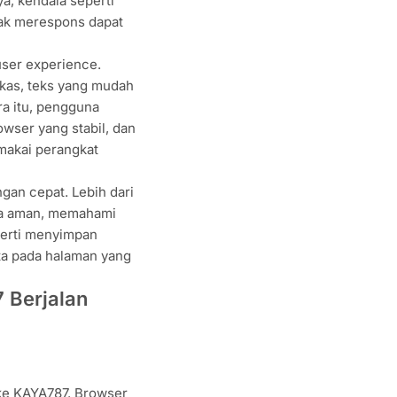
a, kendala seperti
idak merespons dapat
user experience.
kas, teks yang mudah
ra itu, pengguna
wser yang stabil, dan
makai perangkat
gan cepat. Lebih dari
sa aman, memahami
perti menyimpan
ta pada halaman yang
 Berjalan
ke KAYA787. Browser