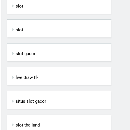
slot
slot
slot gacor
live draw hk
situs slot gacor
slot thailand