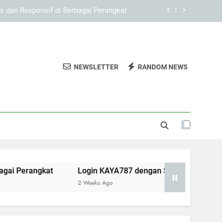
 dan Responsif di Berbagai Perangkat
Ringkas dan Mudah Dipahami Pengguna
 Responsif untuk Akses Lebih Terarah
NEWSLETTER
RANDOM NEWS
em Akses yang Ringkas dan Responsif
 dan Responsif di Berbagai Perangkat
rgy.
Ringkas dan Mudah Dipahami Pengguna
 Responsif untuk Akses Lebih Terarah
kat
Login KAYA787 dengan Sistem Akses yang Ringkas
2 Weeks Ago