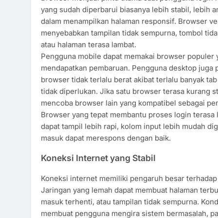
yang sudah diperbarui biasanya lebih stabil, lebih a
dalam menampilkan halaman responsif. Browser ver
menyebabkan tampilan tidak sempurna, tombol tida
atau halaman terasa lambat.
Pengguna mobile dapat memakai browser populer y
mendapatkan pembaruan. Pengguna desktop juga 
browser tidak terlalu berat akibat terlalu banyak ta
tidak diperlukan. Jika satu browser terasa kurang s
mencoba browser lain yang kompatibel sebagai pe
Browser yang tepat membantu proses login terasa l
dapat tampil lebih rapi, kolom input lebih mudah d
masuk dapat merespons dengan baik.
Koneksi Internet yang Stabil
Koneksi internet memiliki pengaruh besar terhadap 
Jaringan yang lemah dapat membuat halaman terbu
masuk terhenti, atau tampilan tidak sempurna. Kondi
membuat pengguna mengira sistem bermasalah, p