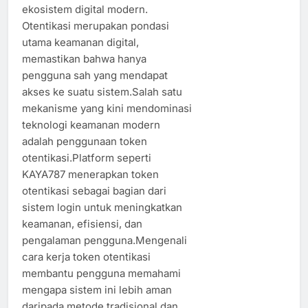
ekosistem digital modern.
Otentikasi merupakan pondasi
utama keamanan digital,
memastikan bahwa hanya
pengguna sah yang mendapat
akses ke suatu sistem.Salah satu
mekanisme yang kini mendominasi
teknologi keamanan modern
adalah penggunaan token
otentikasi.Platform seperti
KAYA787 menerapkan token
otentikasi sebagai bagian dari
sistem login untuk meningkatkan
keamanan, efisiensi, dan
pengalaman pengguna.Mengenali
cara kerja token otentikasi
membantu pengguna memahami
mengapa sistem ini lebih aman
daripada metode tradisional dan