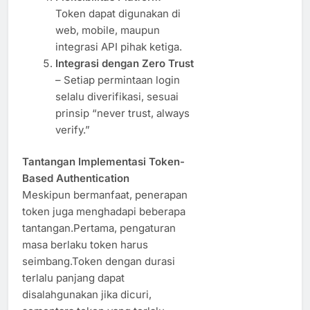
Token dapat digunakan di
web, mobile, maupun
integrasi API pihak ketiga.
Integrasi dengan Zero Trust
– Setiap permintaan login
selalu diverifikasi, sesuai
prinsip “never trust, always
verify.”
Tantangan Implementasi Token-
Based Authentication
Meskipun bermanfaat, penerapan
token juga menghadapi beberapa
tantangan.Pertama, pengaturan
masa berlaku token harus
seimbang.Token dengan durasi
terlalu panjang dapat
disalahgunakan jika dicuri,