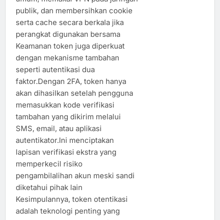
publik, dan membersihkan cookie
serta cache secara berkala jika
perangkat digunakan bersama
Keamanan token juga diperkuat
dengan mekanisme tambahan
seperti autentikasi dua
faktor.Dengan 2FA, token hanya
akan dihasilkan setelah pengguna
memasukkan kode verifikasi
tambahan yang dikirim melalui
SMS, email, atau aplikasi
autentikator.Ini menciptakan
lapisan verifikasi ekstra yang
memperkecil risiko
pengambilalihan akun meski sandi
diketahui pihak lain
Kesimpulannya, token otentikasi
adalah teknologi penting yang