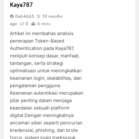
Kaya787
0a64665
10 months
ago
0
6 mins
Artikel ini membahas analisis
penerapan Token-Based
Authentication pada Kaya787,
meliputi konsep dasar, manfaat,
tantangan, serta strategi
optimalisasi untuk meningkatkan
keamanan login, skalabilitas, dan
pengalaman pengguna.
Keamanan autentikasi merupakan
pilar penting dalam menjaga
keandalan sebuah platform
digital.Dengan meningkatnya
ancaman siber seperti pencurian
kredensial, phishing, dan brute
force, sistem login tradisional