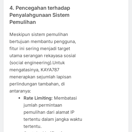
4. Pencegahan terhadap
Penyalahgunaan Sistem
Pemulihan
Meskipun sistem pemulihan
bertujuan membantu pengguna,
fitur ini sering menjadi target
utama serangan rekayasa sosial
(social engineering).Untuk
mengatasinya, KAYA787
menerapkan sejumlah lapisan
perlindungan tambahan, di
antaranya:
Rate Limiting:
Membatasi
jumlah permintaan
pemulihan dari alamat IP
tertentu dalam jangka waktu
tertentu.