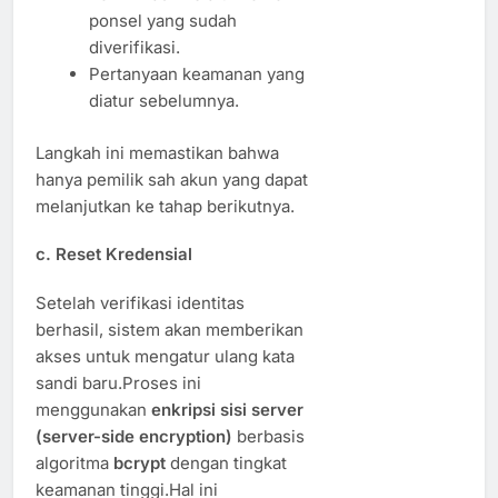
ponsel yang sudah
diverifikasi.
Pertanyaan keamanan yang
diatur sebelumnya.
Langkah ini memastikan bahwa
hanya pemilik sah akun yang dapat
melanjutkan ke tahap berikutnya.
c. Reset Kredensial
Setelah verifikasi identitas
berhasil, sistem akan memberikan
akses untuk mengatur ulang kata
sandi baru.Proses ini
menggunakan
enkripsi sisi server
(server-side encryption)
berbasis
algoritma
bcrypt
dengan tingkat
keamanan tinggi.Hal ini