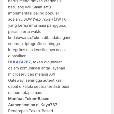
harus mengirimkan kredensial
berulang kali.Salah satu
implementasi paling populer
adalah
JSON Web Token
(JWT),
yang berisi informasi pengguna,
peran, serta waktu
kedaluwarsa.Token ditandatangani
secara kriptografis sehingga
integritas dan keasliannya dapat
dipastikan.
Di
KAYA787
, token digunakan
dalam komunikasi antar layanan
microservices melalui API
Gateway, sehingga autentikasi
dapat dikelola secara terdistribusi
namun tetap aman.
Manfaat Token-Based
Authentication di Kaya787
Penerapan Token-Based