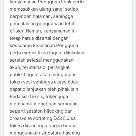
kenyamanan.Pengguna tidak perlu
memasukkan ulang sandi setiap
berpindah halaman, sehingga
pengalaman penggunaan lebih
efisien.Namun, kenyamanan ini
tetap harus disertai dengan
kesadaran keamanan.Pengguna
perlu memastikan logout dilakukan
setelah selesai menggunakan
akun, terutama di perangkat
publik.Logout akan menghapus
token sesi sehingga akses tidak
dapat dilanjutkan oleh pihak lain
Pada sisi teknis, token juga
membantu mencegah serangan
seperti session hijacking dan
cross-site scripting (XSS).Jika
token dirancang dengan benar,
menggunakan signature hashing