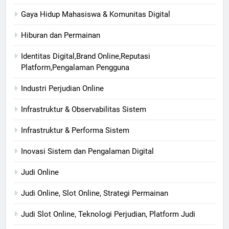
Gaya Hidup Mahasiswa & Komunitas Digital
Hiburan dan Permainan
Identitas Digital,Brand Online,Reputasi
Platform,Pengalaman Pengguna
Industri Perjudian Online
Infrastruktur & Observabilitas Sistem
Infrastruktur & Performa Sistem
Inovasi Sistem dan Pengalaman Digital
Judi Online
Judi Online, Slot Online, Strategi Permainan
Judi Slot Online, Teknologi Perjudian, Platform Judi