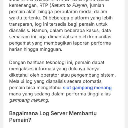
kemenangan, RTP (
Return to Player
), jumlah
pemain aktif, hingga perputaran modal dalam
waktu tertentu. Di beberapa platform yang lebih
transparan, log ini tersedia bagi pemain untuk
dianalisis. Namun, dalam beberapa kasus, data
semacam ini juga dimanfaatkan oleh komunitas
pengamat yang membagikan laporan performa
harian hingga mingguan.
Dengan bantuan teknologi ini, pemain dapat
mengakses informasi yang dulunya hanya
diketahui oleh operator atau pengembang sistem.
Melalui log yang dianalisis secara otomatis,
pemain bisa mengetahui
slot gampang menang
mana yang sedang dalam performa tinggi alias
gampang menang
.
Bagaimana Log Server Membantu
Pemain?