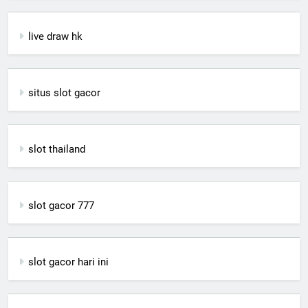
live draw hk
situs slot gacor
slot thailand
slot gacor 777
slot gacor hari ini