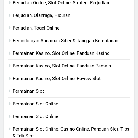
Perjudian Online, Slot Online, Strategi Perjudian
Perjudian, Olahraga, Hiburan
Perjudian, Togel Online
Perlindungan Ancaman Siber & Tanggap Kerentanan
Permainan Kasino, Slot Online, Panduan Kasino
Permainan Kasino, Slot Online, Panduan Pemain
Permainan Kasino, Slot Online, Review Slot
Permainan Slot
Permainan Slot Online​
Permainan Slot Online
Permainan Slot Online, Casino Online, Panduan Slot, Tips
& Trik Slot