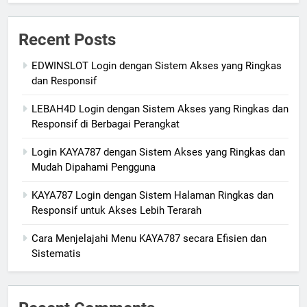
Recent Posts
EDWINSLOT Login dengan Sistem Akses yang Ringkas
dan Responsif
LEBAH4D Login dengan Sistem Akses yang Ringkas dan
Responsif di Berbagai Perangkat
Login KAYA787 dengan Sistem Akses yang Ringkas dan
Mudah Dipahami Pengguna
KAYA787 Login dengan Sistem Halaman Ringkas dan
Responsif untuk Akses Lebih Terarah
Cara Menjelajahi Menu KAYA787 secara Efisien dan
Sistematis