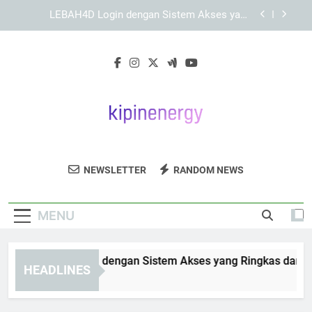
Skip
Login KAYA787 dengan Sistem Akses yang
to
Ringkas dan Mudah Dipahami Pengguna
content
KAYA787 Login dengan Sistem Halaman Ringkas
dan Responsif untuk Akses Lebih Terarah
EDWINSLOT Login dengan Sistem Akses yang
Ringkas dan Responsif
LEBAH4D Login dengan Sistem Akses yang
Ringkas dan Responsif di Berbagai Perangkat
Login KAYA787 dengan Sistem Akses yang
Ringkas dan Mudah Dipahami Pengguna
Kipin Energy
Temukan Teknologi Energi Terbarukan
KAYA787 Login dengan Sistem Halaman Ringkas
NEWSLETTER
RANDOM NEWS
dan Responsif untuk Akses Lebih Terarah
Untuk Kebutuhan Anda Di Kipin Energy.
MENU
WINSLOT Login dengan Sistem Akses yang Ringkas dan Respo
HEADLINES
Weeks Ago