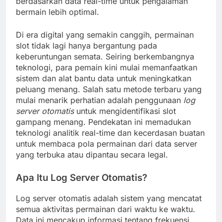
berdasarkan data real-time untuk pengalaman
bermain lebih optimal.
Di era digital yang semakin canggih, permainan
slot tidak lagi hanya bergantung pada
keberuntungan semata. Seiring berkembangnya
teknologi, para pemain kini mulai memanfaatkan
sistem dan alat bantu data untuk meningkatkan
peluang menang. Salah satu metode terbaru yang
mulai menarik perhatian adalah penggunaan
log
server otomatis
untuk mengidentifikasi slot
gampang menang. Pendekatan ini memadukan
teknologi analitik real-time dan kecerdasan buatan
untuk membaca pola permainan dari data server
yang terbuka atau dipantau secara legal.
Apa Itu Log Server Otomatis?
Log server otomatis adalah sistem yang mencatat
semua aktivitas permainan dari waktu ke waktu.
Data ini mencakup informasi tentang frekuensi