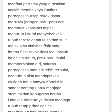
manfaat pertama yang dirasakan
adalah membaiknya kualitas
pernapasan.Asap rokok dapat
merusak jaringan paru-paru dan
membuat kapasitas napas
menurun.Hal ini menyebabkan
tubuh terasa cepat lelah dan sulit
melakukan aktivitas fisik yang
intens.Saat rokok tidak lagi masuk
ke dalam tubuh, paru-paru mulai
membersihkan diri, saluran
pernapasan menjadi lebih terbuka,
dan tubuh bisa mendapatkan
oksigen lebih banyak.Kondisi ini
sangat penting untuk menjaga
stamina dan kebugaran harian.
Langkah berikutnya dalam menjaga
tubuh tetap prima adalah
mendukung keputusan menolak