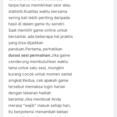
tanpa harus memikirkan skor atau
statistik.Kualitas waktu bersama
sering kali lebih penting daripada
hasil di dalam game itu sendiri.
Saat memilih game online untuk
bersantai, ada beberapa hal praktis
yang bisa dijadikan
panduan.Pertama, perhatikan
durasi sesi permainan
.Jika game
cenderung membutuhkan waktu
lama untuk satu sesi, mungkin
kurang cocok untuk momen santai
singkat.Kedua, cek apakah game
tersebut memaksa login harian
dengan tekanan hadiah
berantai.Jika membuat Anda
merasa “wajib” masuk setiap hari,
itu berpotensi menambah beban