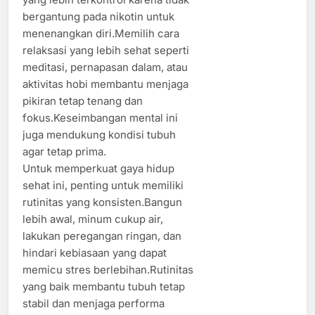
bergantung pada nikotin untuk
menenangkan diri.Memilih cara
relaksasi yang lebih sehat seperti
meditasi, pernapasan dalam, atau
aktivitas hobi membantu menjaga
pikiran tetap tenang dan
fokus.Keseimbangan mental ini
juga mendukung kondisi tubuh
agar tetap prima.
Untuk memperkuat gaya hidup
sehat ini, penting untuk memiliki
rutinitas yang konsisten.Bangun
lebih awal, minum cukup air,
lakukan peregangan ringan, dan
hindari kebiasaan yang dapat
memicu stres berlebihan.Rutinitas
yang baik membantu tubuh tetap
stabil dan menjaga performa