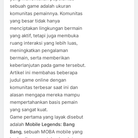
sebuah game adalah ukuran
komunitas pemainnya. Komunitas
yang besar tidak hanya
menciptakan lingkungan bermain
yang aktif, tetapi juga membuka
ruang interaksi yang lebih luas,
meningkatkan pengalaman
bermain, serta memberikan
keberlanjutan pada game tersebut.
Artikel ini membahas beberapa
judul game online dengan
komunitas terbesar saat ini dan
alasan mengapa mereka mampu
mempertahankan basis pemain
yang sangat kuat.
Game pertama yang layak disebut
adalah
Mobile Legends: Bang
Bang
, sebuah MOBA mobile yang