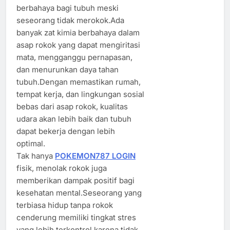
berbahaya bagi tubuh meski
seseorang tidak merokok.Ada
banyak zat kimia berbahaya dalam
asap rokok yang dapat mengiritasi
mata, mengganggu pernapasan,
dan menurunkan daya tahan
tubuh.Dengan memastikan rumah,
tempat kerja, dan lingkungan sosial
bebas dari asap rokok, kualitas
udara akan lebih baik dan tubuh
dapat bekerja dengan lebih
optimal.
Tak hanya
POKEMON787 LOGIN
fisik, menolak rokok juga
memberikan dampak positif bagi
kesehatan mental.Seseorang yang
terbiasa hidup tanpa rokok
cenderung memiliki tingkat stres
yang lebih terkontrol karena tidak