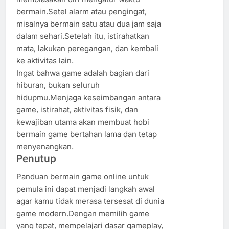
bermain.Setel alarm atau pengingat,
misalnya bermain satu atau dua jam saja
dalam sehari.Setelah itu, istirahatkan
mata, lakukan peregangan, dan kembali
ke aktivitas lain.
Ingat bahwa game adalah bagian dari
hiburan, bukan seluruh
hidupmu.Menjaga keseimbangan antara
game, istirahat, aktivitas fisik, dan
kewajiban utama akan membuat hobi
bermain game bertahan lama dan tetap
menyenangkan.
Penutup
Panduan bermain game online untuk
pemula ini dapat menjadi langkah awal
agar kamu tidak merasa tersesat di dunia
game modern.Dengan memilih game
yang tepat, mempelajari dasar gameplay,