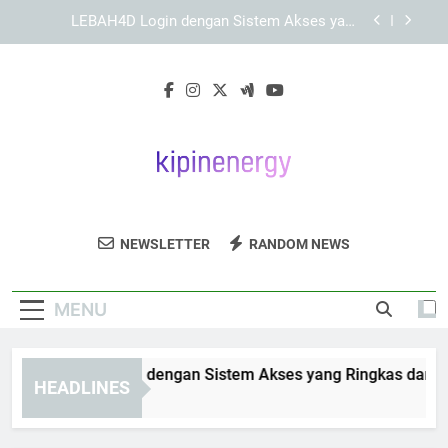
Skip
Login KAYA787 dengan Sistem Akses yang
to
Ringkas dan Mudah Dipahami Pengguna
content
KAYA787 Login dengan Sistem Halaman Ringkas
dan Responsif untuk Akses Lebih Terarah
EDWINSLOT Login dengan Sistem Akses yang
Ringkas dan Responsif
LEBAH4D Login dengan Sistem Akses yang
Ringkas dan Responsif di Berbagai Perangkat
Login KAYA787 dengan Sistem Akses yang
Ringkas dan Mudah Dipahami Pengguna
Kipin Energy
Temukan Teknologi Energi Terbarukan
KAYA787 Login dengan Sistem Halaman Ringkas
NEWSLETTER
RANDOM NEWS
dan Responsif untuk Akses Lebih Terarah
Untuk Kebutuhan Anda Di Kipin Energy.
MENU
WINSLOT Login dengan Sistem Akses yang Ringkas dan Respo
HEADLINES
Weeks Ago