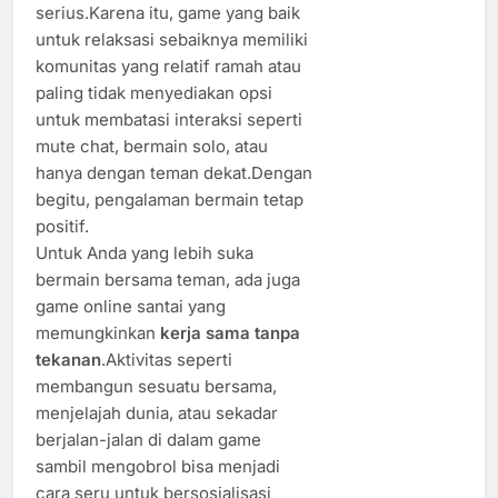
serius.Karena itu, game yang baik
untuk relaksasi sebaiknya memiliki
komunitas yang relatif ramah atau
paling tidak menyediakan opsi
untuk membatasi interaksi seperti
mute chat, bermain solo, atau
hanya dengan teman dekat.Dengan
begitu, pengalaman bermain tetap
positif.
Untuk Anda yang lebih suka
bermain bersama teman, ada juga
game online santai yang
memungkinkan
kerja sama tanpa
tekanan
.Aktivitas seperti
membangun sesuatu bersama,
menjelajah dunia, atau sekadar
berjalan-jalan di dalam game
sambil mengobrol bisa menjadi
cara seru untuk bersosialisasi