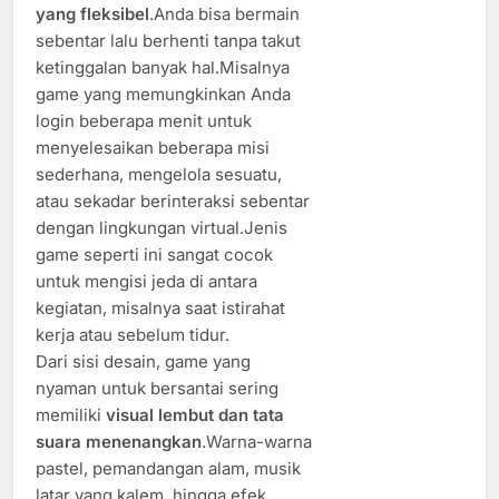
yang fleksibel
.Anda bisa bermain
sebentar lalu berhenti tanpa takut
ketinggalan banyak hal.Misalnya
game yang memungkinkan Anda
login beberapa menit untuk
menyelesaikan beberapa misi
sederhana, mengelola sesuatu,
atau sekadar berinteraksi sebentar
dengan lingkungan virtual.Jenis
game seperti ini sangat cocok
untuk mengisi jeda di antara
kegiatan, misalnya saat istirahat
kerja atau sebelum tidur.
Dari sisi desain, game yang
nyaman untuk bersantai sering
memiliki
visual lembut dan tata
suara menenangkan
.Warna-warna
pastel, pemandangan alam, musik
latar yang kalem, hingga efek