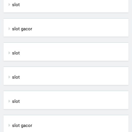
slot
slot gacor
slot
slot
slot
slot gacor