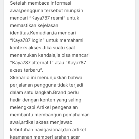
Setelah membaca informasi
awal,pengguna tersebut mungkin
mencari “Kaya787 resmi” untuk
memastikan kejelasan
identitas.Kemudian,ia mencari
“Kaya787 login” untuk memahami
konteks akses.Jika suatu saat
menemukan kendala,ia bisa mencari
“Kaya787 alternatif” atau “Kaya787
akses terbaru”.
Skenario ini menunjukkan bahwa
perjalanan pengguna tidak terjadi
dalam satu langkah.Brand perlu
hadir dengan konten yang saling
melengkapi.Artikel pengenalan
membantu membangun pemahaman
awal,artikel akses menjawab
kebutuhan navigasional,dan artikel
keamanan memberi arahan agar