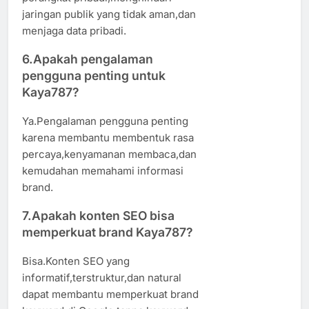
jaringan publik yang tidak aman,dan
menjaga data pribadi.
6.Apakah pengalaman
pengguna penting untuk
Kaya787?
Ya.Pengalaman pengguna penting
karena membantu membentuk rasa
percaya,kenyamanan membaca,dan
kemudahan memahami informasi
brand.
7.Apakah konten SEO bisa
memperkuat brand Kaya787?
Bisa.Konten SEO yang
informatif,terstruktur,dan natural
dapat membantu memperkuat brand