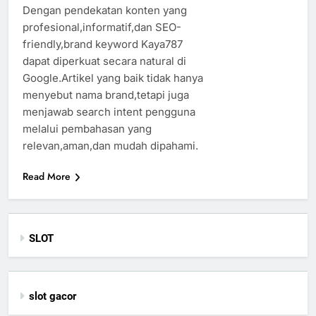
Dengan pendekatan konten yang
profesional,informatif,dan SEO-
friendly,brand keyword Kaya787
dapat diperkuat secara natural di
Google.Artikel yang baik tidak hanya
menyebut nama brand,tetapi juga
menjawab search intent pengguna
melalui pembahasan yang
relevan,aman,dan mudah dipahami.
Read More
SLOT
slot gacor