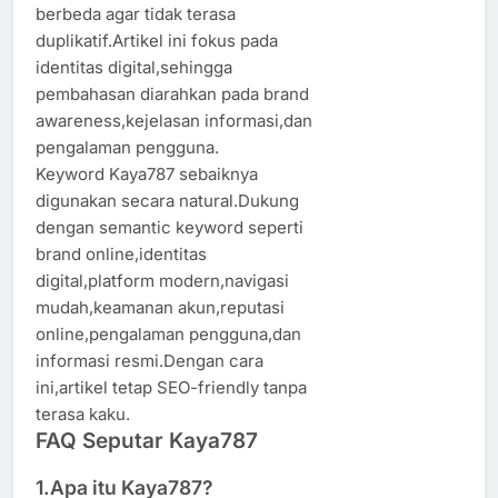
berbeda agar tidak terasa
duplikatif.Artikel ini fokus pada
identitas digital,sehingga
pembahasan diarahkan pada brand
awareness,kejelasan informasi,dan
pengalaman pengguna.
Keyword Kaya787 sebaiknya
digunakan secara natural.Dukung
dengan semantic keyword seperti
brand online,identitas
digital,platform modern,navigasi
mudah,keamanan akun,reputasi
online,pengalaman pengguna,dan
informasi resmi.Dengan cara
ini,artikel tetap SEO-friendly tanpa
terasa kaku.
FAQ Seputar Kaya787
1.Apa itu Kaya787?