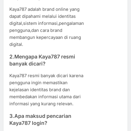
Kaya787 adalah brand online yang
dapat dipahami melalui identitas
digital,sistem informasi,pengalaman
pengguna,dan cara brand
membangun kepercayaan di ruang
digital.
2.Mengapa Kaya787 resmi
banyak dicari?
Kaya787 resmi banyak dicari karena
pengguna ingin memastikan
kejelasan identitas brand dan
membedakan informasi utama dari
informasi yang kurang relevan.
3.Apa maksud pencarian
Kaya787 login?