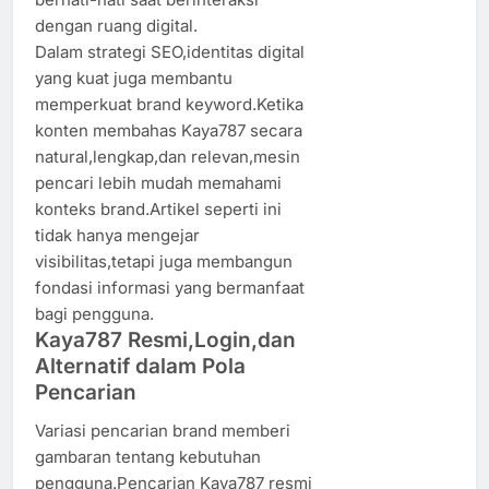
dengan ruang digital.
Dalam strategi SEO,identitas digital
yang kuat juga membantu
memperkuat brand keyword.Ketika
konten membahas Kaya787 secara
natural,lengkap,dan relevan,mesin
pencari lebih mudah memahami
konteks brand.Artikel seperti ini
tidak hanya mengejar
visibilitas,tetapi juga membangun
fondasi informasi yang bermanfaat
bagi pengguna.
Kaya787 Resmi,Login,dan
Alternatif dalam Pola
Pencarian
Variasi pencarian brand memberi
gambaran tentang kebutuhan
pengguna.Pencarian Kaya787 resmi