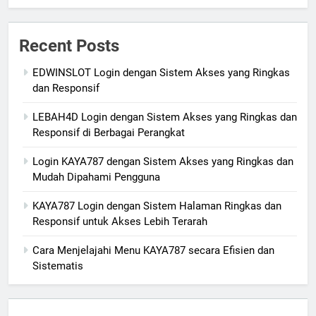
Recent Posts
EDWINSLOT Login dengan Sistem Akses yang Ringkas
dan Responsif
LEBAH4D Login dengan Sistem Akses yang Ringkas dan
Responsif di Berbagai Perangkat
Login KAYA787 dengan Sistem Akses yang Ringkas dan
Mudah Dipahami Pengguna
KAYA787 Login dengan Sistem Halaman Ringkas dan
Responsif untuk Akses Lebih Terarah
Cara Menjelajahi Menu KAYA787 secara Efisien dan
Sistematis