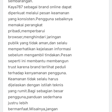
sembarangan.
Kaya787 sebagai brand online dapat
diperkuat melalui pesan keamanan
yang konsisten.Pengguna sebaiknya
memakai perangkat
pribadi,memperbarui
browser,menghindari jaringan
publik yang tidak aman,dan selalu
memperhatikan kejelasan informasi
sebelum mengambil tindakan.Pesan
seperti ini membantu membangun
trust karena brand terlihat peduli
terhadap kenyamanan pengguna.
Keamanan tidak selalu harus
dijelaskan dengan istilah teknis
yang rumit.Bagi sebagian besar
pengguna,panduan sederhana
justru lebih
bermanfaat.Misalnya,jangan