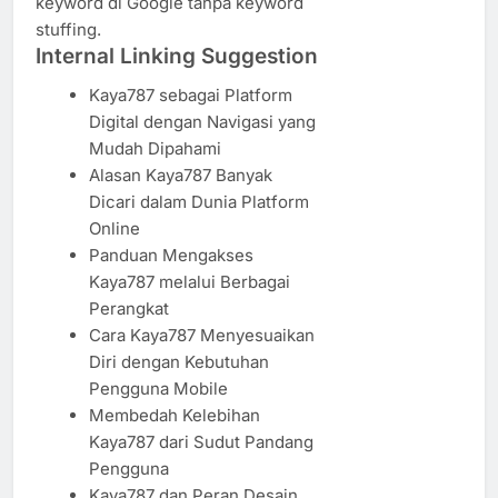
keyword di Google tanpa keyword
stuffing.
Internal Linking Suggestion
Kaya787 sebagai Platform
Digital dengan Navigasi yang
Mudah Dipahami
Alasan Kaya787 Banyak
Dicari dalam Dunia Platform
Online
Panduan Mengakses
Kaya787 melalui Berbagai
Perangkat
Cara Kaya787 Menyesuaikan
Diri dengan Kebutuhan
Pengguna Mobile
Membedah Kelebihan
Kaya787 dari Sudut Pandang
Pengguna
Kaya787 dan Peran Desain