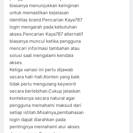
biasanya menunjukkan keinginan
untuk memastikan kejelasan
identitas brand.Pencarian Kaya787
login mengarah pada kebutuhan
akses.Pencarian Kaya787 alternatif
biasanya muncul ketika pengguna
mencari informasi tambahan atau
solusi saat mengalami kendala
akses.
Ketiga variasi ini perlu dijawab
secara hati-hati.Konten yang baik
tidak perlu mengulang keyword
secara berlebihan.Cukup jelaskan
konteksnya secara natural agar
pengguna memahami maksud dari
setiap istilah.Misalnya,pembahasan
login dapat diarahkan pada
pentingnya memahami alur akses