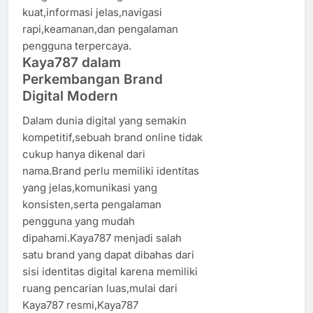
kuat,informasi jelas,navigasi
rapi,keamanan,dan pengalaman
pengguna terpercaya.
Kaya787 dalam
Perkembangan Brand
Digital Modern
Dalam dunia digital yang semakin
kompetitif,sebuah brand online tidak
cukup hanya dikenal dari
nama.Brand perlu memiliki identitas
yang jelas,komunikasi yang
konsisten,serta pengalaman
pengguna yang mudah
dipahami.Kaya787 menjadi salah
satu brand yang dapat dibahas dari
sisi identitas digital karena memiliki
ruang pencarian luas,mulai dari
Kaya787 resmi,Kaya787