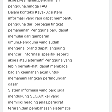
akses,keamanan,pengalaman
pengguna,hingga FAQ.
Dalam konteks Kaya787,sistem
informasi yang rapi dapat membantu
pengguna dari berbagai tingkat
pemahaman.Pengguna baru dapat
memulai dari gambaran
umum.Pengguna yang sudah
mengenal brand dapat langsung
mencari informasi spesifik seperti
akses atau alternatif.Pengguna yang
lebih berhati-hati dapat membaca
bagian keamanan akun untuk
memahami langkah perlindungan
dasar.
Sistem informasi yang baik juga
mendukung SEO.Artikel yang
memiliki heading jelas,paragraf
terarah,dan pembahasan sistematis