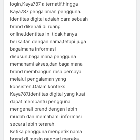
login,Kaya787 alternatif,hingga
Kaya787 pengalaman pengguna.
Identitas digital adalah cara sebuah
brand dikenali di ruang
online.Identitas ini tidak hanya
berkaitan dengan nama,tetapi juga
bagaimana informasi
disusun,bagaimana pengguna
memahami akses,dan bagaimana
brand membangun rasa percaya
melalui pengalaman yang
konsisten.Dalam konteks
Kaya787,identitas digital yang kuat
dapat membantu pengguna
mengenali brand dengan lebih
mudah dan memahami informasi
secara lebih terarah.
Ketika pengguna mengetik nama
brand di mesin pencari,mereka