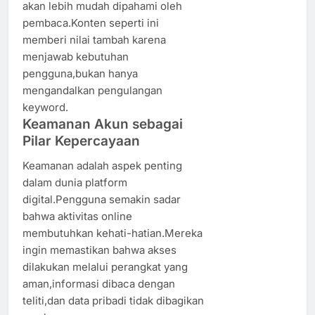
akan lebih mudah dipahami oleh
pembaca.Konten seperti ini
memberi nilai tambah karena
menjawab kebutuhan
pengguna,bukan hanya
mengandalkan pengulangan
keyword.
Keamanan Akun sebagai
Pilar Kepercayaan
Keamanan adalah aspek penting
dalam dunia platform
digital.Pengguna semakin sadar
bahwa aktivitas online
membutuhkan kehati-hatian.Mereka
ingin memastikan bahwa akses
dilakukan melalui perangkat yang
aman,informasi dibaca dengan
teliti,dan data pribadi tidak dibagikan