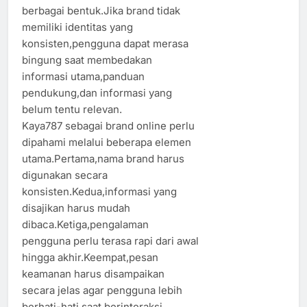
berbagai bentuk.Jika brand tidak
memiliki identitas yang
konsisten,pengguna dapat merasa
bingung saat membedakan
informasi utama,panduan
pendukung,dan informasi yang
belum tentu relevan.
Kaya787 sebagai brand online perlu
dipahami melalui beberapa elemen
utama.Pertama,nama brand harus
digunakan secara
konsisten.Kedua,informasi yang
disajikan harus mudah
dibaca.Ketiga,pengalaman
pengguna perlu terasa rapi dari awal
hingga akhir.Keempat,pesan
keamanan harus disampaikan
secara jelas agar pengguna lebih
berhati-hati saat berinteraksi