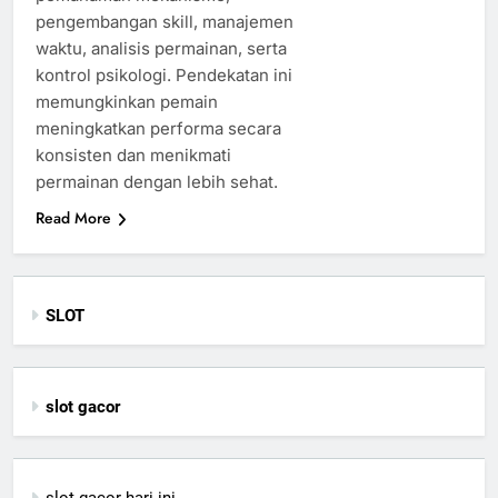
pengembangan skill, manajemen
waktu, analisis permainan, serta
kontrol psikologi. Pendekatan ini
memungkinkan pemain
meningkatkan performa secara
konsisten dan menikmati
permainan dengan lebih sehat.
Read More
SLOT
slot gacor