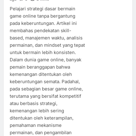
Pelajari strategi dasar bermain
game online tanpa bergantung
pada keberuntungan. Artikel ini
membahas pendekatan skill-
based, manajemen waktu, analisis
permainan, dan mindset yang tepat
untuk bermain lebih konsisten.
Dalam dunia game online, banyak
pemain beranggapan bahwa
kemenangan ditentukan oleh
keberuntungan semata. Padahal,
pada sebagian besar game online,
terutama yang bersifat kompetitif
atau berbasis strategi,
kemenangan lebih sering
ditentukan oleh keterampilan,
pemahaman mekanisme
permainan, dan pengambilan