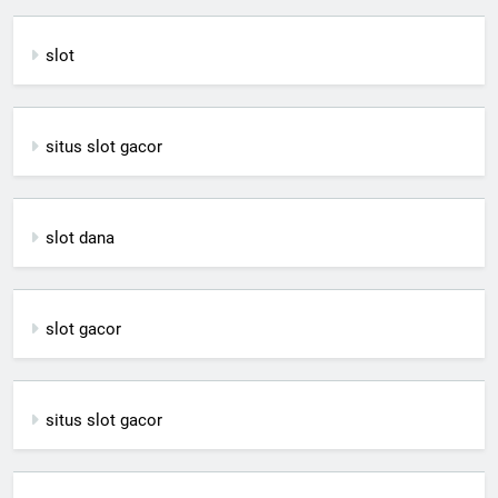
slot
situs slot gacor
slot dana
slot gacor
situs slot gacor