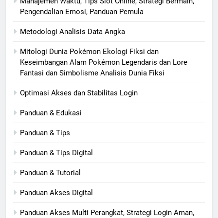
Manajemen Waktu, Tips Slot Online, Strategi Bermain,
Pengendalian Emosi, Panduan Pemula
Metodologi Analisis Data Angka
Mitologi Dunia Pokémon Ekologi Fiksi dan
Keseimbangan Alam Pokémon Legendaris dan Lore
Fantasi dan Simbolisme Analisis Dunia Fiksi
Optimasi Akses dan Stabilitas Login
Panduan & Edukasi
Panduan & Tips
Panduan & Tips Digital
Panduan & Tutorial
Panduan Akses Digital
Panduan Akses Multi Perangkat, Strategi Login Aman,