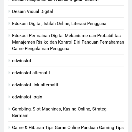
Desain Visual Digital
Edukasi Digital, Istilah Online, Literasi Pengguna
Edukasi Permainan Digital Mekanisme dan Probabilitas
Manajemen Risiko dan Kontrol Diri Panduan Pemahaman
Game Pengalaman Pengguna
edwinslot
edwinslot alternatif
edwinslot link alternatif
edwinslot login
Gambling, Slot Machines, Kasino Online, Strategi
Bermain
Game & Hiburan Tips Game Online Panduan Gaming Tips