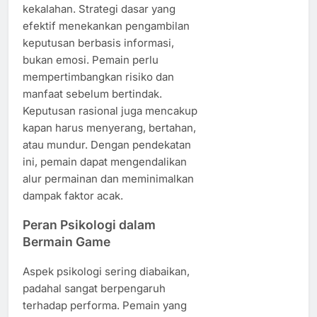
kekalahan. Strategi dasar yang
efektif menekankan pengambilan
keputusan berbasis informasi,
bukan emosi. Pemain perlu
mempertimbangkan risiko dan
manfaat sebelum bertindak.
Keputusan rasional juga mencakup
kapan harus menyerang, bertahan,
atau mundur. Dengan pendekatan
ini, pemain dapat mengendalikan
alur permainan dan meminimalkan
dampak faktor acak.
Peran Psikologi dalam
Bermain Game
Aspek psikologi sering diabaikan,
padahal sangat berpengaruh
terhadap performa. Pemain yang