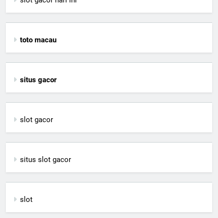
slot gacor hari ini
toto macau
situs gacor
slot gacor
situs slot gacor
slot