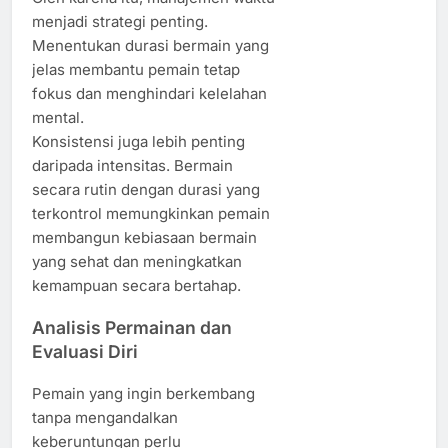
menjadi strategi penting.
Menentukan durasi bermain yang
jelas membantu pemain tetap
fokus dan menghindari kelelahan
mental.
Konsistensi juga lebih penting
daripada intensitas. Bermain
secara rutin dengan durasi yang
terkontrol memungkinkan pemain
membangun kebiasaan bermain
yang sehat dan meningkatkan
kemampuan secara bertahap.
Analisis Permainan dan
Evaluasi Diri
Pemain yang ingin berkembang
tanpa mengandalkan
keberuntungan perlu