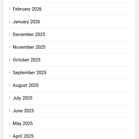
February 2026
January 2026
December 2025
November 2025
October 2025
September 2025
August 2025
July 2025
June 2025
May 2025
April 2025