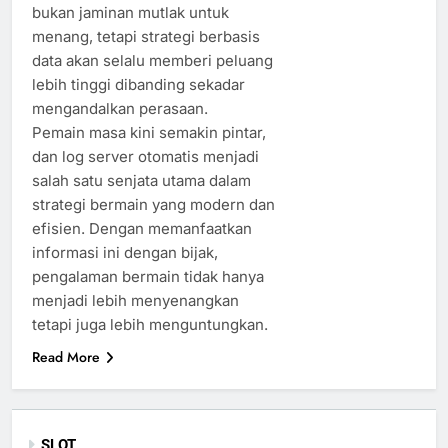
bukan jaminan mutlak untuk
menang, tetapi strategi berbasis
data akan selalu memberi peluang
lebih tinggi dibanding sekadar
mengandalkan perasaan.
Pemain masa kini semakin pintar,
dan log server otomatis menjadi
salah satu senjata utama dalam
strategi bermain yang modern dan
efisien. Dengan memanfaatkan
informasi ini dengan bijak,
pengalaman bermain tidak hanya
menjadi lebih menyenangkan
tetapi juga lebih menguntungkan.
Read More
SLOT