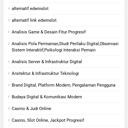
alternatif edwinslot
alternatif link edwinslot
Analisis Game & Desain Fitur Progresif
Analisis Pola Permainan,Studi Perilaku Digital,Observasi
Sistem Interaktif,Psikologi Interaksi Pemain
Analisis Server & Infrastruktur Digital
Arsitektur & Infrastruktur Teknologi
Brand Digital, Platform Modern, Pengalaman Pengguna
Budaya Digital & Komunikasi Modern
Casino & Judi Online
Casino, Slot Online, Jackpot Progresif