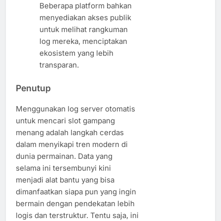
Beberapa platform bahkan
menyediakan akses publik
untuk melihat rangkuman
log mereka, menciptakan
ekosistem yang lebih
transparan.
Penutup
Menggunakan log server otomatis
untuk mencari slot gampang
menang adalah langkah cerdas
dalam menyikapi tren modern di
dunia permainan. Data yang
selama ini tersembunyi kini
menjadi alat bantu yang bisa
dimanfaatkan siapa pun yang ingin
bermain dengan pendekatan lebih
logis dan terstruktur. Tentu saja, ini