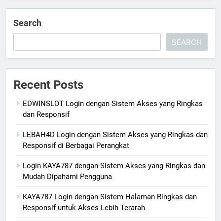
Search
SEARCH
Recent Posts
EDWINSLOT Login dengan Sistem Akses yang Ringkas
dan Responsif
LEBAH4D Login dengan Sistem Akses yang Ringkas dan
Responsif di Berbagai Perangkat
Login KAYA787 dengan Sistem Akses yang Ringkas dan
Mudah Dipahami Pengguna
KAYA787 Login dengan Sistem Halaman Ringkas dan
Responsif untuk Akses Lebih Terarah