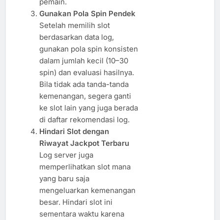
pemain.
Gunakan Pola Spin Pendek
Setelah memilih slot
berdasarkan data log,
gunakan pola spin konsisten
dalam jumlah kecil (10–30
spin) dan evaluasi hasilnya.
Bila tidak ada tanda-tanda
kemenangan, segera ganti
ke slot lain yang juga berada
di daftar rekomendasi log.
Hindari Slot dengan
Riwayat Jackpot Terbaru
Log server juga
memperlihatkan slot mana
yang baru saja
mengeluarkan kemenangan
besar. Hindari slot ini
sementara waktu karena