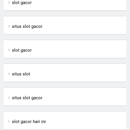
slot gacor
situs slot gacor
slot gacor
situs slot
situs slot gacor
slot gacor hari ini