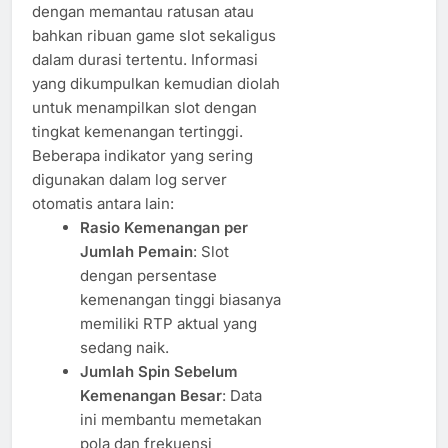
dengan memantau ratusan atau
bahkan ribuan game slot sekaligus
dalam durasi tertentu. Informasi
yang dikumpulkan kemudian diolah
untuk menampilkan slot dengan
tingkat kemenangan tertinggi.
Beberapa indikator yang sering
digunakan dalam log server
otomatis antara lain:
Rasio Kemenangan per
Jumlah Pemain
: Slot
dengan persentase
kemenangan tinggi biasanya
memiliki RTP aktual yang
sedang naik.
Jumlah Spin Sebelum
Kemenangan Besar
: Data
ini membantu memetakan
pola dan frekuensi