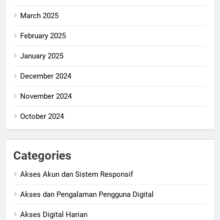
March 2025
February 2025
January 2025
December 2024
November 2024
October 2024
Categories
Akses Akun dan Sistem Responsif
Akses dan Pengalaman Pengguna Digital
Akses Digital Harian