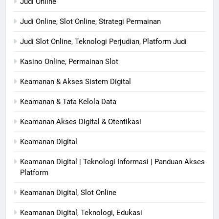
Judi Online
Judi Online, Slot Online, Strategi Permainan
Judi Slot Online, Teknologi Perjudian, Platform Judi
Kasino Online, Permainan Slot
Keamanan & Akses Sistem Digital
Keamanan & Tata Kelola Data
Keamanan Akses Digital & Otentikasi
Keamanan Digital
Keamanan Digital | Teknologi Informasi | Panduan Akses
Platform
Keamanan Digital, Slot Online
Keamanan Digital, Teknologi, Edukasi