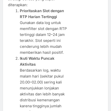
diterapkan:
Prioritaskan Slot dengan
RTP Harian Tertinggi
Gunakan data log untuk
memfilter slot dengan RTP
tertinggi dalam 12–24 jam
terakhir. Slot seperti ini
cenderung lebih mudah
memberikan hasil positif.
Ikuti Waktu Puncak
Aktivitas
Berdasarkan log, waktu
malam hari (sekitar pukul
20.00–02.00) sering kali
menunjukkan lonjakan
aktivitas dan lebih banyak
distribusi kemenangan
karena tingginya jumlah