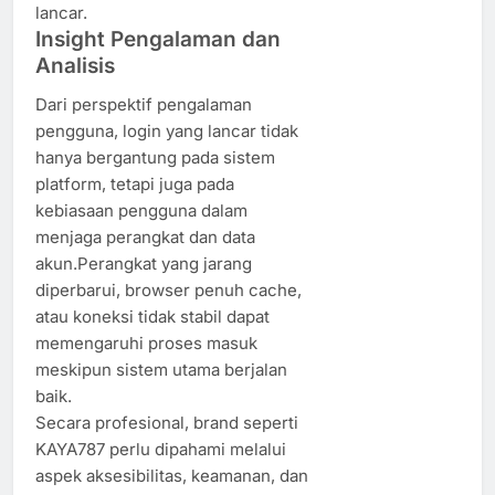
lancar.
Insight Pengalaman dan
Analisis
Dari perspektif pengalaman
pengguna, login yang lancar tidak
hanya bergantung pada sistem
platform, tetapi juga pada
kebiasaan pengguna dalam
menjaga perangkat dan data
akun.Perangkat yang jarang
diperbarui, browser penuh cache,
atau koneksi tidak stabil dapat
memengaruhi proses masuk
meskipun sistem utama berjalan
baik.
Secara profesional, brand seperti
KAYA787 perlu dipahami melalui
aspek aksesibilitas, keamanan, dan