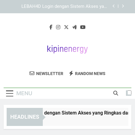
Skip
Login KAYA787 dengan Sistem Akses yang
to
Ringkas dan Mudah Dipahami Pengguna
content
KAYA787 Login dengan Sistem Halaman Ringkas
dan Responsif untuk Akses Lebih Terarah
EDWINSLOT Login dengan Sistem Akses yang
Ringkas dan Responsif
LEBAH4D Login dengan Sistem Akses yang
Ringkas dan Responsif di Berbagai Perangkat
Login KAYA787 dengan Sistem Akses yang
Ringkas dan Mudah Dipahami Pengguna
Kipin Energy
Temukan Teknologi Energi Terbarukan
KAYA787 Login dengan Sistem Halaman Ringkas
NEWSLETTER
RANDOM NEWS
dan Responsif untuk Akses Lebih Terarah
Untuk Kebutuhan Anda Di Kipin Energy.
MENU
WINSLOT Login dengan Sistem Akses yang Ringkas dan Respo
HEADLINES
eeks Ago