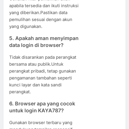
apabila tersedia dan ikuti instruksi
yang diberikan.Pastikan data
pemulihan sesuai dengan akun
yang digunakan.
5. Apakah aman menyimpan
data login di browser?
Tidak disarankan pada perangkat
bersama atau publik.Untuk
perangkat pribadi, tetap gunakan
pengamanan tambahan seperti
kunci layar dan kata sandi
perangkat.
6. Browser apa yang cocok
untuk login KAYA787?
Gunakan browser terbaru yang