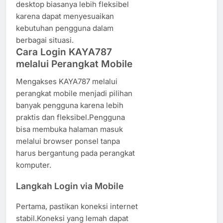
desktop biasanya lebih fleksibel
karena dapat menyesuaikan
kebutuhan pengguna dalam
berbagai situasi.
Cara Login KAYA787
melalui Perangkat Mobile
Mengakses KAYA787 melalui
perangkat mobile menjadi pilihan
banyak pengguna karena lebih
praktis dan fleksibel.Pengguna
bisa membuka halaman masuk
melalui browser ponsel tanpa
harus bergantung pada perangkat
komputer.
Langkah Login via Mobile
Pertama, pastikan koneksi internet
stabil.Koneksi yang lemah dapat