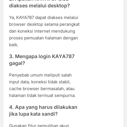
diakses melalui desktop?
Ya, KAYA787 dapat diakses melalui
browser desktop selama perangkat
dan koneksi internet mendukung
proses pemuatan halaman dengan
baik.
3. Mengapa login KAYA787
gagal?
Penyebab umum meliputi salah
input data, koneksi tidak stabil,
cache browser bermasalah, atau
halaman tidak termuat sempurna.
4. Apa yang harus dilakukan
jika lupa kata sandi?
Gunakan fitur pemulihan akun