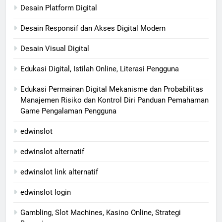
Desain Platform Digital
Desain Responsif dan Akses Digital Modern
Desain Visual Digital
Edukasi Digital, Istilah Online, Literasi Pengguna
Edukasi Permainan Digital Mekanisme dan Probabilitas
Manajemen Risiko dan Kontrol Diri Panduan Pemahaman
Game Pengalaman Pengguna
edwinslot
edwinslot alternatif
edwinslot link alternatif
edwinslot login
Gambling, Slot Machines, Kasino Online, Strategi