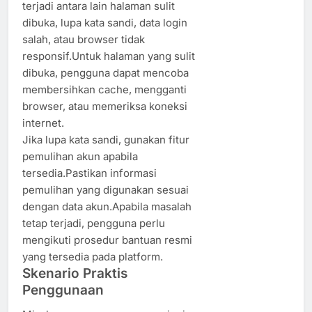
terjadi antara lain halaman sulit
dibuka, lupa kata sandi, data login
salah, atau browser tidak
responsif.Untuk halaman yang sulit
dibuka, pengguna dapat mencoba
membersihkan cache, mengganti
browser, atau memeriksa koneksi
internet.
Jika lupa kata sandi, gunakan fitur
pemulihan akun apabila
tersedia.Pastikan informasi
pemulihan yang digunakan sesuai
dengan data akun.Apabila masalah
tetap terjadi, pengguna perlu
mengikuti prosedur bantuan resmi
yang tersedia pada platform.
Skenario Praktis
Penggunaan