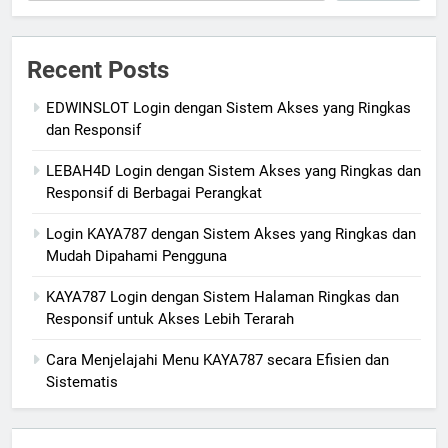
Recent Posts
EDWINSLOT Login dengan Sistem Akses yang Ringkas
dan Responsif
LEBAH4D Login dengan Sistem Akses yang Ringkas dan
Responsif di Berbagai Perangkat
Login KAYA787 dengan Sistem Akses yang Ringkas dan
Mudah Dipahami Pengguna
KAYA787 Login dengan Sistem Halaman Ringkas dan
Responsif untuk Akses Lebih Terarah
Cara Menjelajahi Menu KAYA787 secara Efisien dan
Sistematis