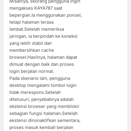
Misalnya, seorang pengguna ingin
mengakses KAYA787 saat
bepergian.Ia menggunakan ponsel,
tetapi halaman terasa
lambat.Setelah memeriksa
jaringan, ia berpindah ke koneksi
yang lebih stabil dan
membersihkan cache
browser.Hasilnya, halaman dapat
dimuat dengan baik dan proses
login berjalan normal.
Pada skenario lain, pengguna
desktop mengalami tombol login
tidak merespons.Setelah
ditelusuri, penyebabnya adalah
ekstensi browser yang memblokir
sebagian fungsi halaman.Setelah
ekstensi dinonaktifkan sementara,
proses masuk kembali berjalan