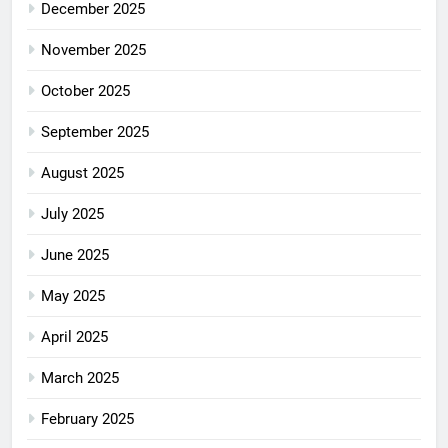
December 2025
November 2025
October 2025
September 2025
August 2025
July 2025
June 2025
May 2025
April 2025
March 2025
February 2025