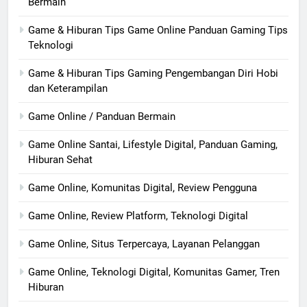
Bermain
Game & Hiburan Tips Game Online Panduan Gaming Tips
Teknologi
Game & Hiburan Tips Gaming Pengembangan Diri Hobi
dan Keterampilan
Game Online / Panduan Bermain
Game Online Santai, Lifestyle Digital, Panduan Gaming,
Hiburan Sehat
Game Online, Komunitas Digital, Review Pengguna
Game Online, Review Platform, Teknologi Digital
Game Online, Situs Terpercaya, Layanan Pelanggan
Game Online, Teknologi Digital, Komunitas Gamer, Tren
Hiburan