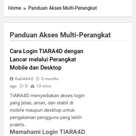
Home
Panduan Akses Multi-Perangkat
Panduan Akses Multi-Perangkat
Cara Login TIARA4D dengan
Lancar melalui Perangkat
Mobile dan Desktop
0a64665
2 months
ago
0
13 mins
TIARA4D menyediakan akses login
yang jelas, aman, dan stabil di
mobile maupun desktop untuk
pengalaman pengguna yang lebih
praktis.
Memahami Login TIARA4D