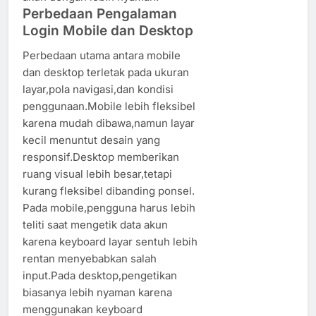
Perbedaan Pengalaman
Login Mobile dan Desktop
Perbedaan utama antara mobile
dan desktop terletak pada ukuran
layar,pola navigasi,dan kondisi
penggunaan.Mobile lebih fleksibel
karena mudah dibawa,namun layar
kecil menuntut desain yang
responsif.Desktop memberikan
ruang visual lebih besar,tetapi
kurang fleksibel dibanding ponsel.
Pada mobile,pengguna harus lebih
teliti saat mengetik data akun
karena keyboard layar sentuh lebih
rentan menyebabkan salah
input.Pada desktop,pengetikan
biasanya lebih nyaman karena
menggunakan keyboard