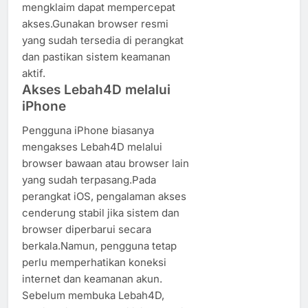
mengklaim dapat mempercepat
akses.Gunakan browser resmi
yang sudah tersedia di perangkat
dan pastikan sistem keamanan
aktif.
Akses Lebah4D melalui
iPhone
Pengguna iPhone biasanya
mengakses Lebah4D melalui
browser bawaan atau browser lain
yang sudah terpasang.Pada
perangkat iOS, pengalaman akses
cenderung stabil jika sistem dan
browser diperbarui secara
berkala.Namun, pengguna tetap
perlu memperhatikan koneksi
internet dan keamanan akun.
Sebelum membuka Lebah4D,