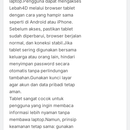
laptop.Pengguna dapat mengakses
Lebah4D melalui browser tablet
dengan cara yang hampir sama
seperti di Android atau iPhone.
Sebelum akses, pastikan tablet
sudah diperbarui, browser berjalan
normal, dan koneksi stabil.Jika
tablet sering digunakan bersama
keluarga atau orang lain, hindari
menyimpan password secara
otomatis tanpa perlindungan
tambahan.Gunakan kunci layar
agar akun dan data pribadi tetap
aman.
Tablet sangat cocok untuk
pengguna yang ingin membaca
informasi lebih nyaman tanpa
membawa laptop.Namun, prinsip
keamanan tetap sama: gunakan