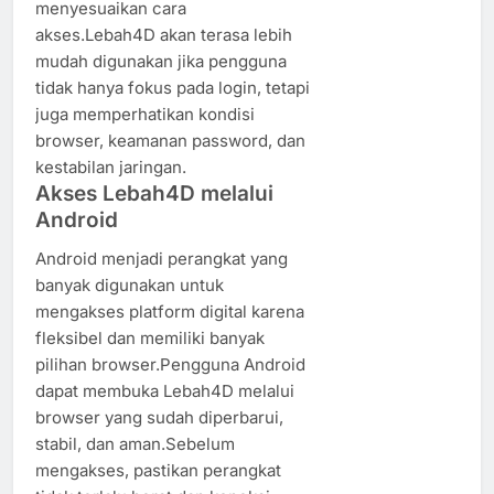
menyesuaikan cara
akses.Lebah4D akan terasa lebih
mudah digunakan jika pengguna
tidak hanya fokus pada login, tetapi
juga memperhatikan kondisi
browser, keamanan password, dan
kestabilan jaringan.
Akses Lebah4D melalui
Android
Android menjadi perangkat yang
banyak digunakan untuk
mengakses platform digital karena
fleksibel dan memiliki banyak
pilihan browser.Pengguna Android
dapat membuka Lebah4D melalui
browser yang sudah diperbarui,
stabil, dan aman.Sebelum
mengakses, pastikan perangkat