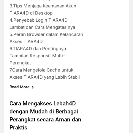
3.Tips Menjaga Keamanan Akun
TIARA4D di Desktop
4.Penyebab Login TIARA4D
Lambat dan Cara Mengatasinya
5.Peran Browser dalam Kelancaran
Akses TIARA4D
6.TIARA4D dan Pentingnya
Tampilan Responsif Multi-
Perangkat
7.Cara Mengelola Cache untuk
Akses TIARA4D yang Lebih Stabil
Read More
Cara Mengakses Lebah4D
dengan Mudah di Berbagai
Perangkat secara Aman dan
Praktis