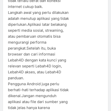
tidak terlalu berat dan koneksi
internet cukup baik.
Langkah awal yang perlu dilakukan
adalah menutup aplikasi yang tidak
diperlukan.Aplikasi latar belakang
seperti media sosial, streaming,
atau pembaruan otomatis bisa
mengurangi performa
perangkat.Setelah itu, buka
browser dan cari informasi
Lebah4D dengan kata kunci yang
relevan seperti Lebah4D login,
Lebah4D akses, atau Lebah4D
panduan.
Pengguna Android juga perlu
berhati-hati terhadap aplikasi tidak
dikenal.Jangan mengunduh
aplikasi atau file dari sumber yang
tidak jelas hanya karena