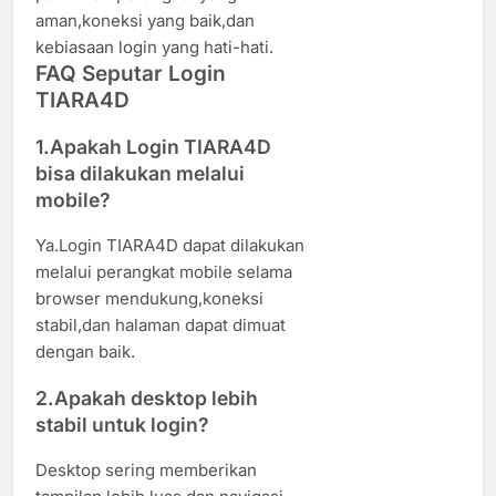
aman,koneksi yang baik,dan
kebiasaan login yang hati-hati.
FAQ Seputar Login
TIARA4D
1.Apakah Login TIARA4D
bisa dilakukan melalui
mobile?
Ya.Login TIARA4D dapat dilakukan
melalui perangkat mobile selama
browser mendukung,koneksi
stabil,dan halaman dapat dimuat
dengan baik.
2.Apakah desktop lebih
stabil untuk login?
Desktop sering memberikan