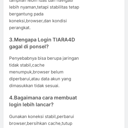
tampilan lebih luas dan navigasi
lebih nyaman,tetapi stabilitas tetap
bergantung pada
koneksi,browser,dan kondisi
perangkat.
3.Mengapa Login TIARA4D
gagal di ponsel?
Penyebabnya bisa berupa jaringan
tidak stabil,cache
menumpuk,browser belum
diperbarui,atau data akun yang
dimasukkan tidak sesuai.
4.Bagaimana cara membuat
login lebih lancar?
Gunakan koneksi stabil,perbarui
browser,bersihkan cache,tutup