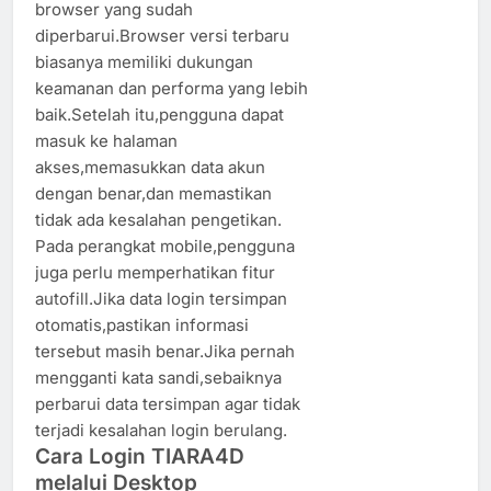
browser yang sudah
diperbarui.Browser versi terbaru
biasanya memiliki dukungan
keamanan dan performa yang lebih
baik.Setelah itu,pengguna dapat
masuk ke halaman
akses,memasukkan data akun
dengan benar,dan memastikan
tidak ada kesalahan pengetikan.
Pada perangkat mobile,pengguna
juga perlu memperhatikan fitur
autofill.Jika data login tersimpan
otomatis,pastikan informasi
tersebut masih benar.Jika pernah
mengganti kata sandi,sebaiknya
perbarui data tersimpan agar tidak
terjadi kesalahan login berulang.
Cara Login TIARA4D
melalui Desktop