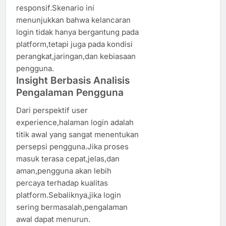
responsif.Skenario ini
menunjukkan bahwa kelancaran
login tidak hanya bergantung pada
platform,tetapi juga pada kondisi
perangkat,jaringan,dan kebiasaan
pengguna.
Insight Berbasis Analisis
Pengalaman Pengguna
Dari perspektif user
experience,halaman login adalah
titik awal yang sangat menentukan
persepsi pengguna.Jika proses
masuk terasa cepat,jelas,dan
aman,pengguna akan lebih
percaya terhadap kualitas
platform.Sebaliknya,jika login
sering bermasalah,pengalaman
awal dapat menurun.