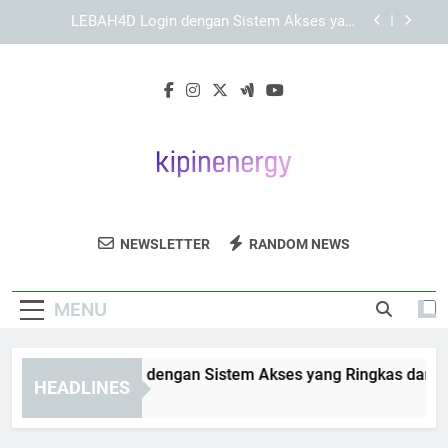
Skip
Login KAYA787 dengan Sistem Akses yang
to
Ringkas dan Mudah Dipahami Pengguna
content
KAYA787 Login dengan Sistem Halaman Ringkas
dan Responsif untuk Akses Lebih Terarah
EDWINSLOT Login dengan Sistem Akses yang
Ringkas dan Responsif
LEBAH4D Login dengan Sistem Akses yang
Ringkas dan Responsif di Berbagai Perangkat
Login KAYA787 dengan Sistem Akses yang
Ringkas dan Mudah Dipahami Pengguna
Kipin Energy
Temukan Teknologi Energi Terbarukan
KAYA787 Login dengan Sistem Halaman Ringkas
NEWSLETTER
RANDOM NEWS
dan Responsif untuk Akses Lebih Terarah
Untuk Kebutuhan Anda Di Kipin Energy.
MENU
WINSLOT Login dengan Sistem Akses yang Ringkas dan Respo
HEADLINES
eeks Ago