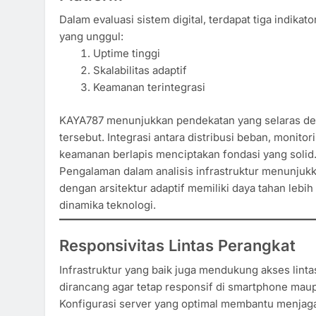
Dalam evaluasi sistem digital, terdapat tiga indikato
yang unggul:
Uptime tinggi
Skalabilitas adaptif
Keamanan terintegrasi
KAYA787 menunjukkan pendekatan yang selaras den
tersebut. Integrasi antara distribusi beban, monitori
keamanan berlapis menciptakan fondasi yang solid
Pengalaman dalam analisis infrastruktur menunjuk
dengan arsitektur adaptif memiliki daya tahan lebih
dinamika teknologi.
Responsivitas Lintas Perangkat
Infrastruktur yang baik juga mendukung akses lint
dirancang agar tetap responsif di smartphone mau
Konfigurasi server yang optimal membantu menjag