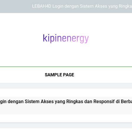
LEBAH4D Login dengan Sistem Akses yang Ringkas
Login KAYA787 dengan Sistem Akses yang 
KAYA787 Login dengan Sistem Halaman Ringkas dan
EDWINSLOT Login dengan Sist
in Energy
LEBAH4D Login dengan Sistem Akses yang Ringkas
eknologi Energi Terbarukan Untuk Kebutuhan Anda Di Kipin Ene
Login KAYA787 dengan Sistem Akses yang 
SAMPLE PAGE
KAYA787 Login dengan Sistem Halaman Ringkas dan
stem Akses yang Ringkas dan Responsif di Berbagai Perangk