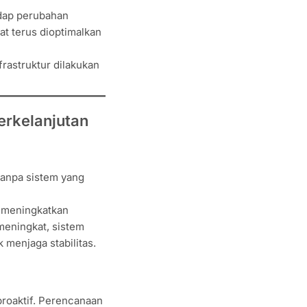
dap perubahan
at terus dioptimalkan
rastruktur dilakukan
erkelanjutan
 Tanpa sistem yang
 meningkatkan
meningkat, sistem
menjaga stabilitas.
a proaktif. Perencanaan