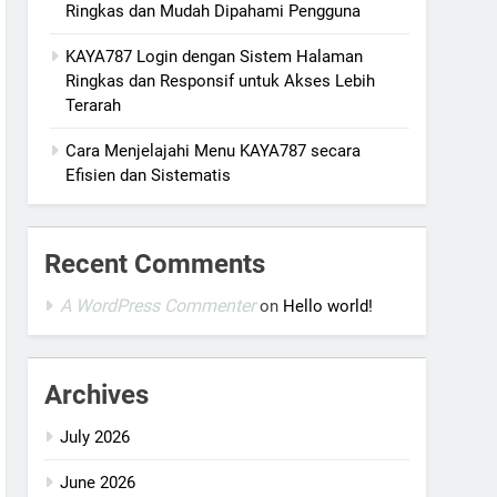
Ringkas dan Mudah Dipahami Pengguna
KAYA787 Login dengan Sistem Halaman
Ringkas dan Responsif untuk Akses Lebih
Terarah
Cara Menjelajahi Menu KAYA787 secara
Efisien dan Sistematis
Recent Comments
A WordPress Commenter
on
Hello world!
Archives
July 2026
June 2026