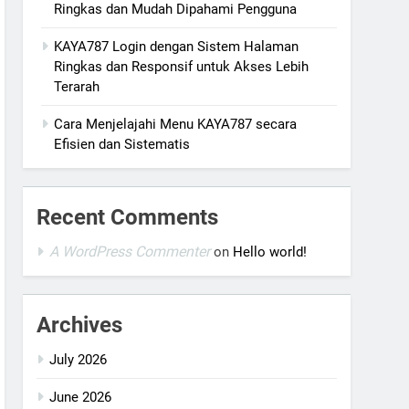
Ringkas dan Mudah Dipahami Pengguna
KAYA787 Login dengan Sistem Halaman
Ringkas dan Responsif untuk Akses Lebih
Terarah
Cara Menjelajahi Menu KAYA787 secara
Efisien dan Sistematis
Recent Comments
A WordPress Commenter
on
Hello world!
Archives
July 2026
June 2026