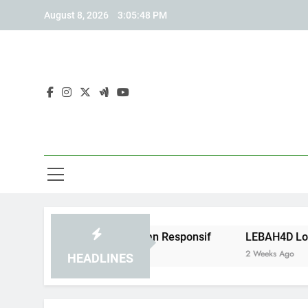
Skip
August 8, 2026
3:05:49 PM
to
content
Kip
Temukan T
 yang Ringkas dan Responsif
LEBAH4D Login dengan Si
2 Weeks Ago
HEADLINES