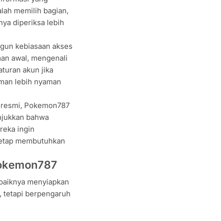
alah memilih bagian,
ya diperiksa lebih
un kebiasaan akses
man awal, mengenali
turan akun jika
man lebih nyaman
 resmi, Pokemon787
njukkan bahwa
reka ingin
tetap membutuhkan
Pokemon787
aiknya menyiapkan
a, tetapi berpengaruh