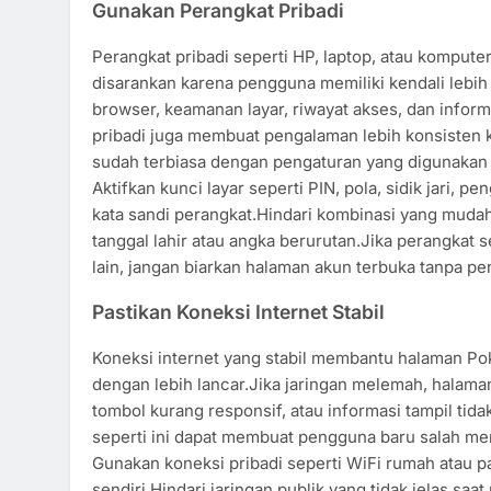
Gunakan Perangkat Pribadi
Perangkat pribadi seperti HP, laptop, atau komputer 
disarankan karena pengguna memiliki kendali lebih
browser, keamanan layar, riwayat akses, dan infor
pribadi juga membuat pengalaman lebih konsisten
sudah terbiasa dengan pengaturan yang digunakan 
Aktifkan kunci layar seperti PIN, pola, sidik jari, p
kata sandi perangkat.Hindari kombinasi yang mudah
tanggal lahir atau angka berurutan.Jika perangkat 
lain, jangan biarkan halaman akun terbuka tanpa p
Pastikan Koneksi Internet Stabil
Koneksi internet yang stabil membantu halaman P
dengan lebih lancar.Jika jaringan melemah, halama
tombol kurang responsif, atau informasi tampil tida
seperti ini dapat membuat pengguna baru salah me
Gunakan koneksi pribadi seperti WiFi rumah atau p
sendiri.Hindari jaringan publik yang tidak jelas saa