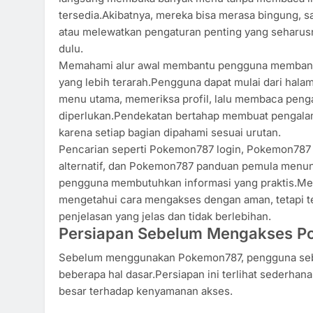
tersedia.Akibatnya, mereka bisa merasa bingung, s
atau melewatkan pengaturan penting yang seharusn
dulu.
Memahami alur awal membantu pengguna membang
yang lebih terarah.Pengguna dapat mulai dari hala
menu utama, memeriksa profil, lalu membaca penga
diperlukan.Pendekatan bertahap membuat pengala
karena setiap bagian dipahami sesuai urutan.
Pencarian seperti Pokemon787 login, Pokemon787
alternatif, dan Pokemon787 panduan pemula menu
pengguna membutuhkan informasi yang praktis.Me
mengetahui cara mengakses dengan aman, tetapi 
penjelasan yang jelas dan tidak berlebihan.
Persiapan Sebelum Mengakses 
Sebelum menggunakan Pokemon787, pengguna seb
beberapa hal dasar.Persiapan ini terlihat sederhan
besar terhadap kenyamanan akses.