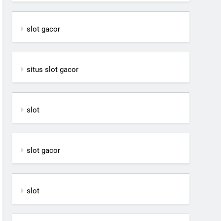
slot gacor
situs slot gacor
slot
slot gacor
slot