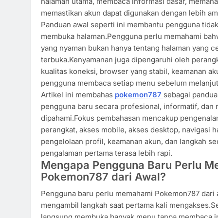
halaman utama, membaca informasi dasar, memah
memastikan akun dapat digunakan dengan lebih am
Panduan awal seperti ini membantu pengguna tidak
membuka halaman.Pengguna perlu memahami bahwa
yang nyaman bukan hanya tentang halaman yang c
terbuka.Kenyamanan juga dipengaruhi oleh perangk
kualitas koneksi, browser yang stabil, keamanan ak
pengguna membaca setiap menu sebelum melanjut
Artikel ini membahas
pokemon787
sebagai pandua
pengguna baru secara profesional, informatif, dan
dipahami.Fokus pembahasan mencakup pengenalan
perangkat, akses mobile, akses desktop, navigasi h
pengelolaan profil, keamanan akun, dan langkah s
pengalaman pertama terasa lebih rapi.
Mengapa Pengguna Baru Perlu 
Pokemon787 dari Awal?
Pengguna baru perlu memahami Pokemon787 dari aw
mengambil langkah saat pertama kali mengakses.Se
langsung membuka banyak menu tanpa membaca in