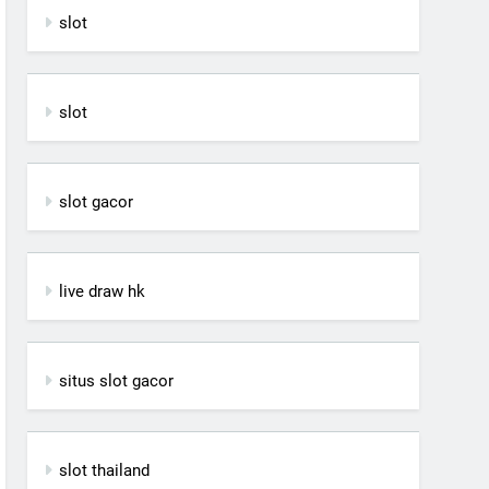
slot
slot
slot gacor
live draw hk
situs slot gacor
slot thailand