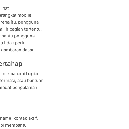
lihat
erangkat mobile,
Karena itu, pengguna
ilih bagian tertentu.
embantu pengguna
a tidak perlu
 gambaran dasar
ertahap
lu memahami bagian
formasi, atau bantuan
embuat pengalaman
name, kontak aktif,
rapi membantu