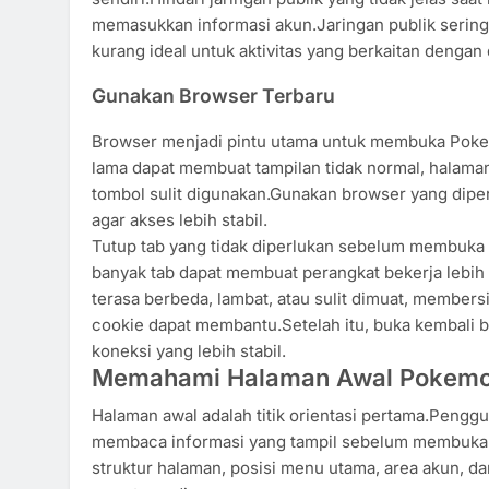
memasukkan informasi akun.Jaringan publik sering 
kurang ideal untuk aktivitas yang berkaitan dengan 
Gunakan Browser Terbaru
Browser menjadi pintu utama untuk membuka Pok
lama dapat membuat tampilan tidak normal, halaman 
tombol sulit digunakan.Gunakan browser yang diper
agar akses lebih stabil.
Tutup tab yang tidak diperlukan sebelum membuka 
banyak tab dapat membuat perangkat bekerja lebih 
terasa berbeda, lambat, atau sulit dimuat, member
cookie dapat membantu.Setelah itu, buka kembali
koneksi yang lebih stabil.
Memahami Halaman Awal Pokem
Halaman awal adalah titik orientasi pertama.Pengg
membaca informasi yang tampil sebelum membuka 
struktur halaman, posisi menu utama, area akun, da