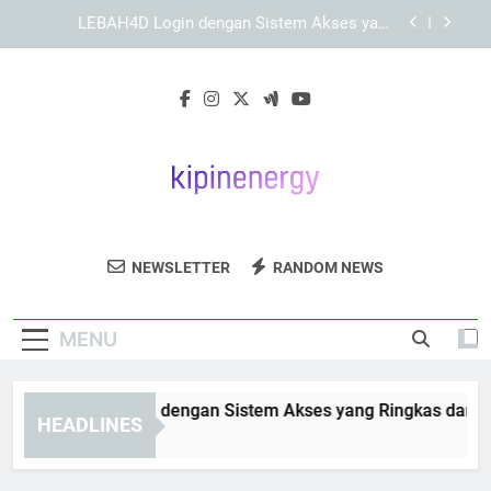
Skip
Login KAYA787 dengan Sistem Akses yang
to
Ringkas dan Mudah Dipahami Pengguna
content
KAYA787 Login dengan Sistem Halaman Ringkas
dan Responsif untuk Akses Lebih Terarah
EDWINSLOT Login dengan Sistem Akses yang
Ringkas dan Responsif
LEBAH4D Login dengan Sistem Akses yang
Ringkas dan Responsif di Berbagai Perangkat
Login KAYA787 dengan Sistem Akses yang
Ringkas dan Mudah Dipahami Pengguna
Kipin Energy
Temukan Teknologi Energi Terbarukan
KAYA787 Login dengan Sistem Halaman Ringkas
NEWSLETTER
RANDOM NEWS
dan Responsif untuk Akses Lebih Terarah
Untuk Kebutuhan Anda Di Kipin Energy.
MENU
WINSLOT Login dengan Sistem Akses yang Ringkas dan Respo
HEADLINES
Weeks Ago