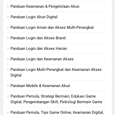
Panduan Keamanan & Pengelolaan Akun
Panduan Login Akun Digital
Panduan Login Aman dan Akses Multi-Perangkat
Panduan Login dan Akses Brand
Panduan Login dan Akses Harian
Panduan Login dan Keamanan Akses
Panduan Login Multi-Perangkat dan Keamanan Akses
Digital
Panduan Mobile & Keamanan Akun
Panduan Pemula, Strategi Bermain, Edukasi Game
Digital, Pengembangan Skill, Psikologi Bermain Game
Panduan Pemula, Tips Game Online, Keamanan Digital,