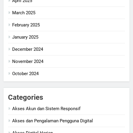
April 2025
March 2025
February 2025
January 2025
December 2024
November 2024
October 2024
Categories
Akses Akun dan Sistem Responsif
Akses dan Pengalaman Pengguna Digital