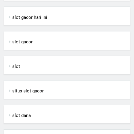
slot gacor hari ini
slot gacor
slot
situs slot gacor
slot dana