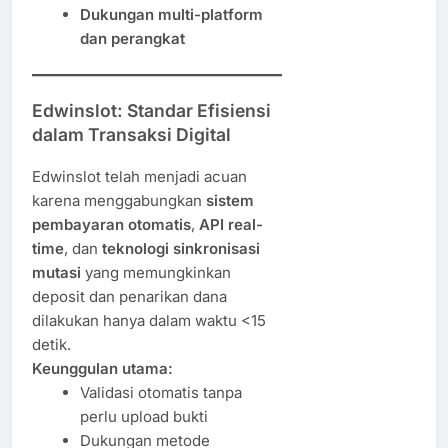
Dukungan multi-platform
dan perangkat
Edwinslot: Standar Efisiensi
dalam Transaksi Digital
Edwinslot telah menjadi acuan
karena menggabungkan
sistem
pembayaran otomatis
,
API real-
time
, dan
teknologi sinkronisasi
mutasi
yang memungkinkan
deposit dan penarikan dana
dilakukan hanya dalam waktu <15
detik.
Keunggulan utama:
Validasi otomatis tanpa
perlu upload bukti
Dukungan metode