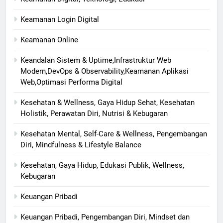
Keamanan Login Digital
Keamanan Online
Keandalan Sistem & Uptime,Infrastruktur Web
Modern,DevOps & Observability,Keamanan Aplikasi
Web,Optimasi Performa Digital
Kesehatan & Wellness, Gaya Hidup Sehat, Kesehatan
Holistik, Perawatan Diri, Nutrisi & Kebugaran
Kesehatan Mental, Self-Care & Wellness, Pengembangan
Diri, Mindfulness & Lifestyle Balance
Kesehatan, Gaya Hidup, Edukasi Publik, Wellness,
Kebugaran
Keuangan Pribadi
Keuangan Pribadi, Pengembangan Diri, Mindset dan