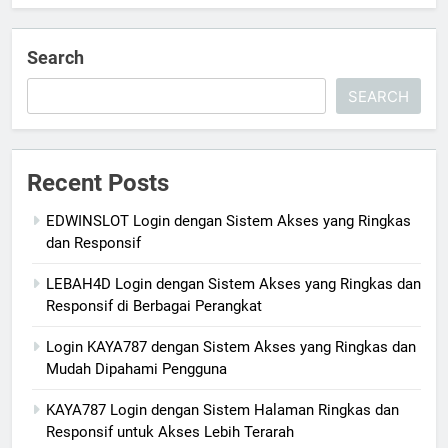
Search
SEARCH
Recent Posts
EDWINSLOT Login dengan Sistem Akses yang Ringkas
dan Responsif
LEBAH4D Login dengan Sistem Akses yang Ringkas dan
Responsif di Berbagai Perangkat
Login KAYA787 dengan Sistem Akses yang Ringkas dan
Mudah Dipahami Pengguna
KAYA787 Login dengan Sistem Halaman Ringkas dan
Responsif untuk Akses Lebih Terarah