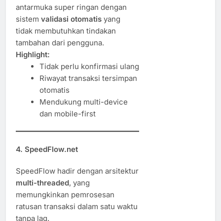
antarmuka super ringan dengan
sistem
validasi otomatis
yang
tidak membutuhkan tindakan
tambahan dari pengguna.
Highlight:
Tidak perlu konfirmasi ulang
Riwayat transaksi tersimpan
otomatis
Mendukung multi-device
dan mobile-first
4. SpeedFlow.net
SpeedFlow hadir dengan arsitektur
multi-threaded
, yang
memungkinkan pemrosesan
ratusan transaksi dalam satu waktu
tanpa lag.