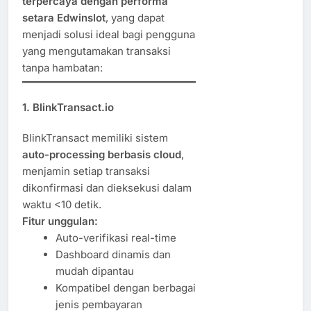
terpercaya dengan performa
setara Edwinslot
, yang dapat
menjadi solusi ideal bagi pengguna
yang mengutamakan transaksi
tanpa hambatan:
1. BlinkTransact.io
BlinkTransact memiliki sistem
auto-processing berbasis cloud
,
menjamin setiap transaksi
dikonfirmasi dan dieksekusi dalam
waktu <10 detik.
Fitur unggulan:
Auto-verifikasi real-time
Dashboard dinamis dan
mudah dipantau
Kompatibel dengan berbagai
jenis pembayaran