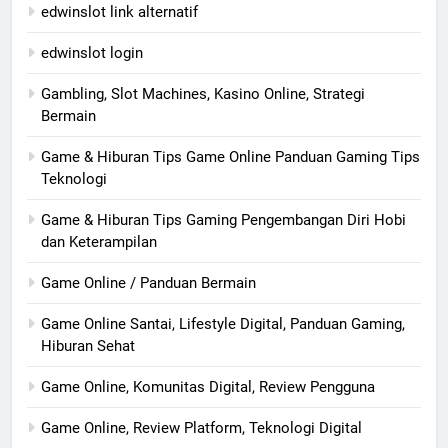
edwinslot link alternatif
edwinslot login
Gambling, Slot Machines, Kasino Online, Strategi
Bermain
Game & Hiburan Tips Game Online Panduan Gaming Tips
Teknologi
Game & Hiburan Tips Gaming Pengembangan Diri Hobi
dan Keterampilan
Game Online / Panduan Bermain
Game Online Santai, Lifestyle Digital, Panduan Gaming,
Hiburan Sehat
Game Online, Komunitas Digital, Review Pengguna
Game Online, Review Platform, Teknologi Digital