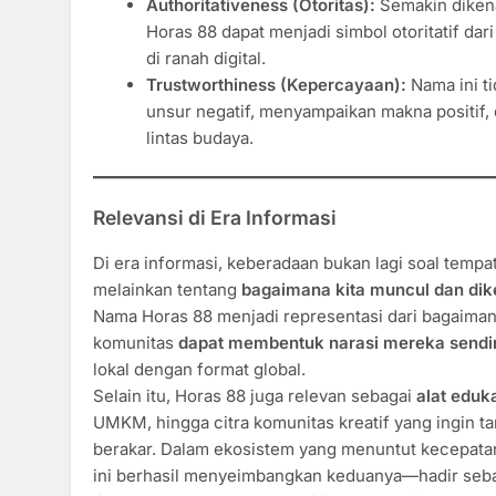
Authoritativeness (Otoritas):
Semakin dikena
Horas 88 dapat menjadi simbol otoritatif dar
di ranah digital.
Trustworthiness (Kepercayaan):
Nama ini t
unsur negatif, menyampaikan makna positif,
lintas budaya.
Relevansi di Era Informasi
Di era informasi, keberadaan bukan lagi soal tempat 
melainkan tentang
bagaimana kita muncul dan diken
Nama Horas 88 menjadi representasi dari bagaimana
komunitas
dapat membentuk narasi mereka sendir
lokal dengan format global.
Selain itu, Horas 88 juga relevan sebagai
alat eduk
UMKM, hingga citra komunitas kreatif yang ingin t
berakar. Dalam ekosistem yang menuntut kecepatan
ini berhasil menyeimbangkan keduanya—hadir sebag