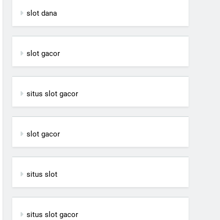
slot dana
slot gacor
situs slot gacor
slot gacor
situs slot
situs slot gacor