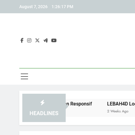
Skip
August 7, 2026
1:26:18 PM
to
content
Kip
Temukan T
 yang Ringkas dan Responsif
LEBAH4D Login dengan Si
2 Weeks Ago
HEADLINES