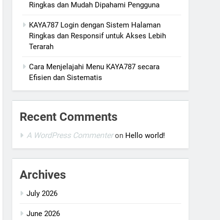
Ringkas dan Mudah Dipahami Pengguna
KAYA787 Login dengan Sistem Halaman
Ringkas dan Responsif untuk Akses Lebih
Terarah
Cara Menjelajahi Menu KAYA787 secara
Efisien dan Sistematis
Recent Comments
A WordPress Commenter
on
Hello world!
Archives
July 2026
June 2026