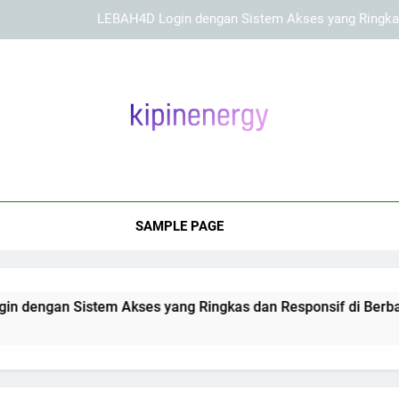
LEBAH4D Login dengan Sistem Akses yang Ringkas
Login KAYA787 dengan Sistem Akses yang 
KAYA787 Login dengan Sistem Halaman Ringkas dan
EDWINSLOT Login dengan Sist
in Energy
LEBAH4D Login dengan Sistem Akses yang Ringkas
eknologi Energi Terbarukan Untuk Kebutuhan Anda Di Kipin Ene
Login KAYA787 dengan Sistem Akses yang 
SAMPLE PAGE
KAYA787 Login dengan Sistem Halaman Ringkas dan
stem Akses yang Ringkas dan Responsif di Berbagai Perangk