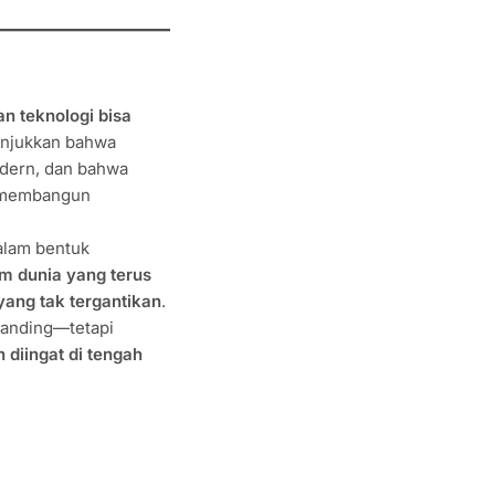
n teknologi bisa
njukkan bahwa
odern, dan bahwa
am membangun
dalam bentuk
m dunia yang terus
yang tak tergantikan
.
randing—tetapi
 diingat di tengah