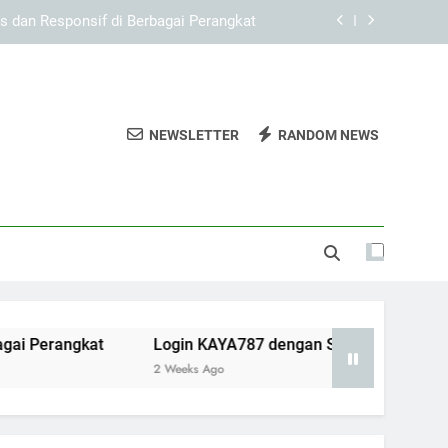
 dan Responsif di Berbagai Perangkat
Ringkas dan Mudah Dipahami Pengguna
 Responsif untuk Akses Lebih Terarah
NEWSLETTER
RANDOM NEWS
em Akses yang Ringkas dan Responsif
 dan Responsif di Berbagai Perangkat
rgy.
Ringkas dan Mudah Dipahami Pengguna
 Responsif untuk Akses Lebih Terarah
at
Login KAYA787 dengan Sistem Akses yang Ringkas
2 Weeks Ago