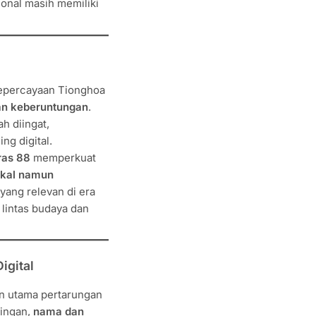
ional masih memiliki
epercayaan Tionghoa
n keberuntungan
.
h diingat,
ng digital.
ras 88
memperkuat
okal namun
 yang relevan di era
 lintas budaya dan
igital
an utama pertarungan
aingan,
nama dan