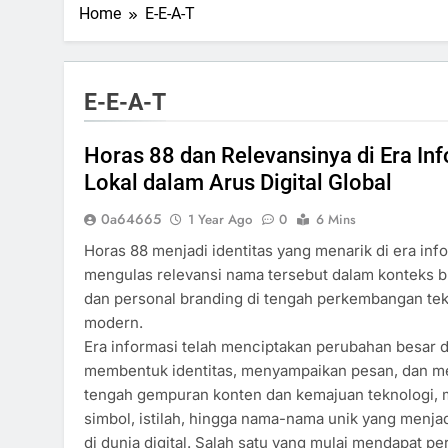
Home
E-E-A-T
E-E-A-T
Horas 88 dan Relevansinya di Era In
Lokal dalam Arus Digital Global
0a64665
1 Year Ago
0
6 Mins
Horas 88 menjadi identitas yang menarik di era infor
mengulas relevansi nama tersebut dalam konteks bud
dan personal branding di tengah perkembangan te
modern.
Era informasi telah menciptakan perubahan besar 
membentuk identitas, menyampaikan pesan, dan me
tengah gempuran konten dan kemajuan teknologi, 
simbol, istilah, hingga nama-nama unik yang menja
di dunia digital. Salah satu yang mulai mendapat pe