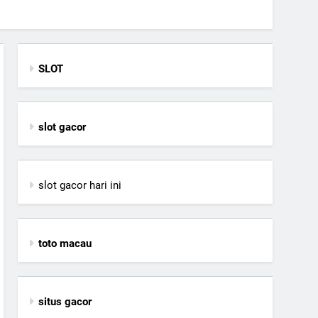
SLOT
slot gacor
slot gacor hari ini
toto macau
situs gacor