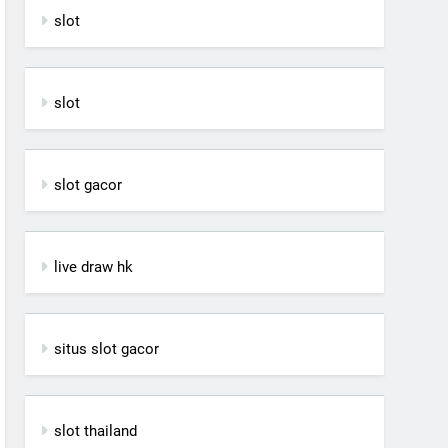
slot
slot
slot gacor
live draw hk
situs slot gacor
slot thailand