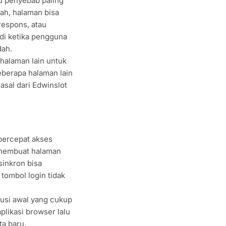
tu penyebab paling
ah, halaman bisa
respons, atau
adi ketika pengguna
dah.
halaman lain untuk
eberapa halaman lain
sal dari Edwinslot
ercepat akses
membuat halaman
sinkron bisa
tombol login tidak
usi awal yang cukup
plikasi browser lalu
a baru.