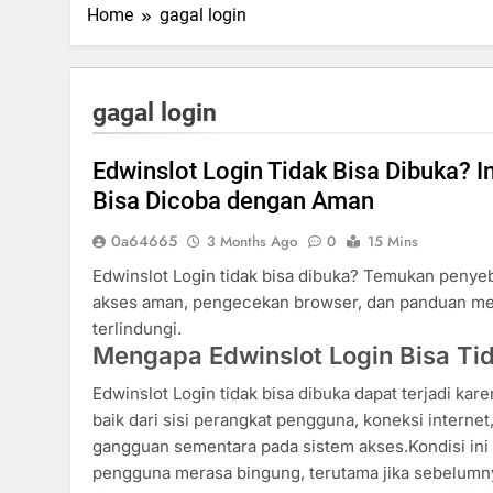
Home
gagal login
gagal login
Edwinslot Login Tidak Bisa Dibuka? In
Bisa Dicoba dengan Aman
0a64665
3 Months Ago
0
15 Mins
Edwinslot Login tidak bisa dibuka? Temukan penye
akses aman, pengecekan browser, dan panduan me
terlindungi.
Mengapa Edwinslot Login Bisa Ti
Edwinslot Login tidak bisa dibuka dapat terjadi kare
baik dari sisi perangkat pengguna, koneksi interne
gangguan sementara pada sistem akses.Kondisi in
pengguna merasa bingung, terutama jika sebelumn