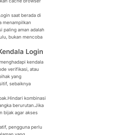
sihkan cache browser
gin saat berada di
ya menampilkan
usi paling aman adalah
ahulu, bukan mencoba
endala Login
 menghadapi kendala
e verifikasi, atau
 pihak yang
tif, sebaiknya
bak.Hindari kombinasi
 angka berurutan.Jika
 bijak agar akses
atif, pengguna perlu
halaman yang