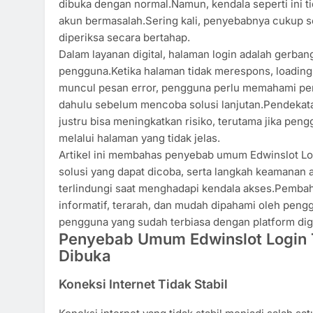
dibuka dengan normal.Namun, kendala seperti ini tid
akun bermasalah.Sering kali, penyebabnya cukup s
diperiksa secara bertahap.
Dalam layanan digital, halaman login adalah gerban
pengguna.Ketika halaman tidak merespons, loading t
muncul pesan error, pengguna perlu memahami pe
dahulu sebelum mencoba solusi lanjutan.Pendekat
justru bisa meningkatkan risiko, terutama jika p
melalui halaman yang tidak jelas.
Artikel ini membahas penyebab umum Edwinslot Logi
solusi yang dapat dicoba, serta langkah keamanan 
terlindungi saat menghadapi kendala akses.Pemba
informatif, terarah, dan mudah dipahami oleh pen
pengguna yang sudah terbiasa dengan platform digi
Penyebab Umum Edwinslot Login 
Dibuka
Koneksi Internet Tidak Stabil