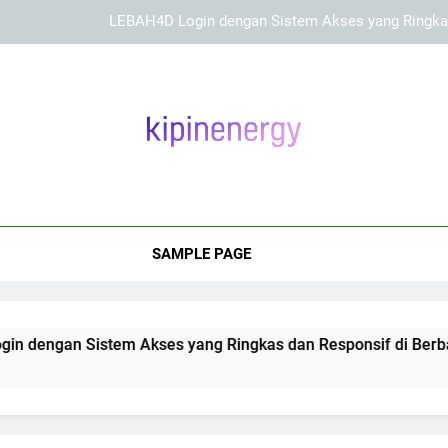
LEBAH4D Login dengan Sistem Akses yang Ringkas
Login KAYA787 dengan Sistem Akses yang 
KAYA787 Login dengan Sistem Halaman Ringkas dan
EDWINSLOT Login dengan Sist
in Energy
LEBAH4D Login dengan Sistem Akses yang Ringkas
eknologi Energi Terbarukan Untuk Kebutuhan Anda Di Kipin Ene
Login KAYA787 dengan Sistem Akses yang 
SAMPLE PAGE
KAYA787 Login dengan Sistem Halaman Ringkas dan
stem Akses yang Ringkas dan Responsif di Berbagai Perangk