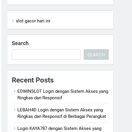
slot gacor hari ini
Search
SEARCH
Recent Posts
EDWINSLOT Login dengan Sistem Akses yang
Ringkas dan Responsif
LEBAH4D Login dengan Sistem Akses yang
Ringkas dan Responsif di Berbagai Perangkat
Login KAYA787 dengan Sistem Akses yang