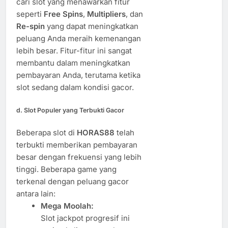
cari slot yang menawarkan fitur
seperti
Free Spins
,
Multipliers
, dan
Re-spin
yang dapat meningkatkan
peluang Anda meraih kemenangan
lebih besar. Fitur-fitur ini sangat
membantu dalam meningkatkan
pembayaran Anda, terutama ketika
slot sedang dalam kondisi gacor.
d. Slot Populer yang Terbukti Gacor
Beberapa slot di
HORAS88
telah
terbukti memberikan pembayaran
besar dengan frekuensi yang lebih
tinggi. Beberapa game yang
terkenal dengan peluang gacor
antara lain:
Mega Moolah:
Slot jackpot progresif ini