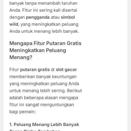
banyak tanpa menambah taruhan
Anda. Fitur ini sering kali disertai
dengan
pengganda
atau
simbol
wild
, yang meningkatkan peluang
Anda untuk menang lebih banyak.
Mengapa Fitur Putaran Gratis
Meningkatkan Peluang
Menang?
Fitur
putaran gratis
di
slot gacor
memberikan banyak keuntungan
yang meningkatkan peluang Anda
untuk menang lebih sering. Berikut
adalah beberapa alasan mengapa
fitur ini sangat menguntungkan
bagi pemain:
1.
Peluang Menang Lebih Banyak