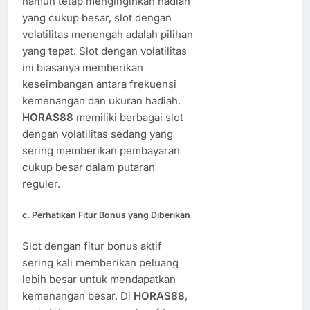
namun tetap menginginkan hadiah
yang cukup besar, slot dengan
volatilitas menengah adalah pilihan
yang tepat. Slot dengan volatilitas
ini biasanya memberikan
keseimbangan antara frekuensi
kemenangan dan ukuran hadiah.
HORAS88
memiliki berbagai slot
dengan volatilitas sedang yang
sering memberikan pembayaran
cukup besar dalam putaran
reguler.
c. Perhatikan Fitur Bonus yang Diberikan
Slot dengan fitur bonus aktif
sering kali memberikan peluang
lebih besar untuk mendapatkan
kemenangan besar. Di
HORAS88
,