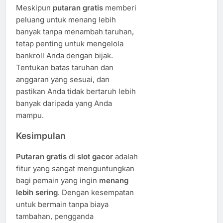
Meskipun
putaran gratis
memberi
peluang untuk menang lebih
banyak tanpa menambah taruhan,
tetap penting untuk mengelola
bankroll Anda dengan bijak.
Tentukan batas taruhan dan
anggaran yang sesuai, dan
pastikan Anda tidak bertaruh lebih
banyak daripada yang Anda
mampu.
Kesimpulan
Putaran gratis
di
slot gacor
adalah
fitur yang sangat menguntungkan
bagi pemain yang ingin
menang
lebih sering
. Dengan kesempatan
untuk bermain tanpa biaya
tambahan, pengganda