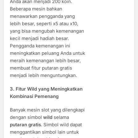
Anda akan menjadi 200 koin.
Beberapa mesin bahkan
menawarkan pengganda yang
lebih besar, seperti x5 atau x10,
yang bisa mengubah kemenangan
kecil menjadi hadiah besar.
Pengganda kemenangan ini
meningkatkan peluang Anda untuk
meraih kemenangan lebih besar,
membuat fitur putaran gratis
menjadi lebih menguntungkan.
3.
Fitur Wild yang Meningkatkan
Kombinasi Pemenang
Banyak mesin slot yang dilengkapi
dengan simbol
wild
selama
putaran gratis
. Simbol wild dapat
menggantikan simbol lain untuk