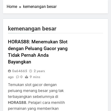
Home
kemenangan besar
kemenangan besar
HORAS88: Menemukan Slot
dengan Peluang Gacor yang
Tidak Pernah Anda
Bayangkan
0a64665
2 years
ago
0
9 mins
Temukan slot gacor dengan
peluang menang besar yang tak
terbayangkan sebelumnya di
HORAS88
. Pelajari cara memilih
permainan yang memberikan