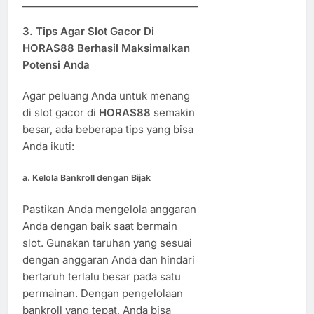
3. Tips Agar Slot Gacor Di
HORAS88 Berhasil Maksimalkan
Potensi Anda
Agar peluang Anda untuk menang
di slot gacor di
HORAS88
semakin
besar, ada beberapa tips yang bisa
Anda ikuti:
a. Kelola Bankroll dengan Bijak
Pastikan Anda mengelola anggaran
Anda dengan baik saat bermain
slot. Gunakan taruhan yang sesuai
dengan anggaran Anda dan hindari
bertaruh terlalu besar pada satu
permainan. Dengan pengelolaan
bankroll yang tepat, Anda bisa