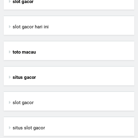
slot gacor
slot gacor hari ini
toto macau
situs gacor
slot gacor
situs slot gacor