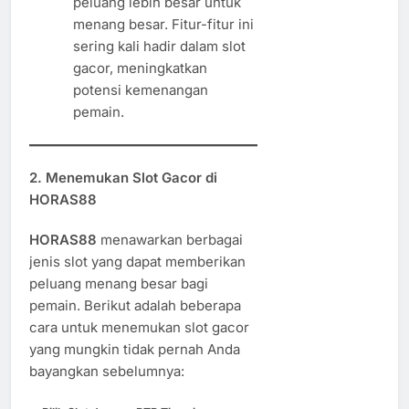
peluang lebih besar untuk
menang besar. Fitur-fitur ini
sering kali hadir dalam slot
gacor, meningkatkan
potensi kemenangan
pemain.
2. Menemukan Slot Gacor di
HORAS88
HORAS88
menawarkan berbagai
jenis slot yang dapat memberikan
peluang menang besar bagi
pemain. Berikut adalah beberapa
cara untuk menemukan slot gacor
yang mungkin tidak pernah Anda
bayangkan sebelumnya: