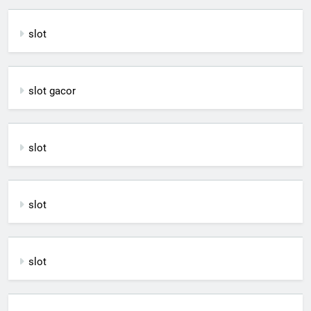
slot
slot gacor
slot
slot
slot