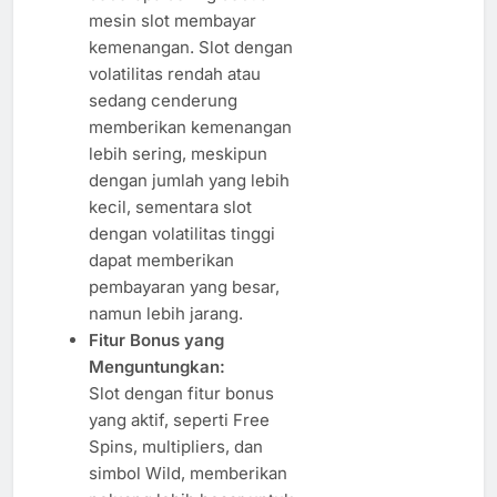
mesin slot membayar
kemenangan. Slot dengan
volatilitas rendah atau
sedang cenderung
memberikan kemenangan
lebih sering, meskipun
dengan jumlah yang lebih
kecil, sementara slot
dengan volatilitas tinggi
dapat memberikan
pembayaran yang besar,
namun lebih jarang.
Fitur Bonus yang
Menguntungkan:
Slot dengan fitur bonus
yang aktif, seperti Free
Spins, multipliers, dan
simbol Wild, memberikan