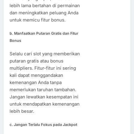
lebih lama bertahan di permainan
dan meningkatkan peluang Anda
untuk memicu fitur bonus.
b. Manfaatkan Putaran Gratis dan Fitur
Bonus
Selalu cari slot yang memberikan
putaran gratis atau bonus
multipliers. Fitur-fitur ini sering
kali dapat menggandakan
kemenangan Anda tanpa
memerlukan taruhan tambahan.
Jangan lewatkan kesempatan ini
untuk mendapatkan kemenangan
lebih besar.
c. Jangan Terlalu Fokus pada Jackpot