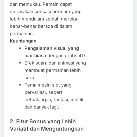
dan memukau. Pemain dapat
merasakan sensasi bermain yang
lebih mendalam seolah mereka
benar-benar berada di dalam
permainan.
Keuntungan
:
Pengalaman visual yang
luar biasa
dengan grafis 4D.
Efek suara dan animasi yang
membuat permainan lebih
seru.
Tema mesin slot yang
bervariasi, seperti
petualangan, fantasi, mistik,
dan banyak lagi.
2.
Fitur Bonus yang Lebih
Variatif dan Menguntungkan