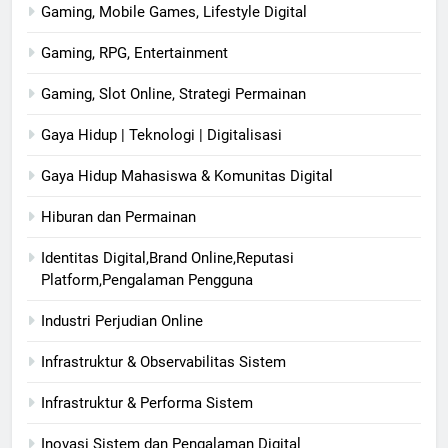
Gaming, Mobile Games, Lifestyle Digital
Gaming, RPG, Entertainment
Gaming, Slot Online, Strategi Permainan
Gaya Hidup | Teknologi | Digitalisasi
Gaya Hidup Mahasiswa & Komunitas Digital
Hiburan dan Permainan
Identitas Digital,Brand Online,Reputasi
Platform,Pengalaman Pengguna
Industri Perjudian Online
Infrastruktur & Observabilitas Sistem
Infrastruktur & Performa Sistem
Inovasi Sistem dan Pengalaman Digital