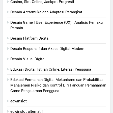
Casino, Slot Online, Jackpot Progresif
Desain Antarmuka dan Adaptasi Perangkat
Desain Game | User Experience (UX) | Analisis Perilaku
Pemain
Desain Platform Digital
Desain Responsif dan Akses Digital Modern
Desain Visual Digital
Edukasi Digital, Istilah Online, Literasi Pengguna
Edukasi Permainan Digital Mekanisme dan Probabilitas
Manajemen Risiko dan Kontrol Diri Panduan Pemahaman
Game Pengalaman Pengguna
edwinslot
edwinslot alternatif