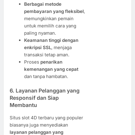
Berbagai metode
pembayaran yang fleksibel
,
memungkinkan pemain
untuk memilih cara yang
paling nyaman.
Keamanan tinggi dengan
enkripsi SSL
, menjaga
transaksi tetap aman.
Proses
penarikan
kemenangan yang cepat
dan tanpa hambatan.
6.
Layanan Pelanggan yang
Responsif dan Siap
Membantu
Situs slot 4D terbaru yang populer
biasanya juga menyediakan
layanan pelanggan yang