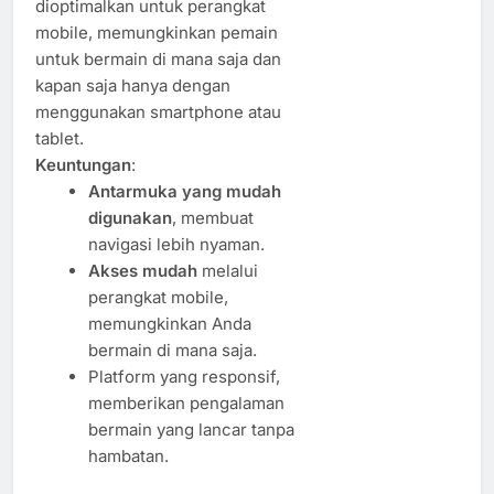
dioptimalkan untuk perangkat
mobile, memungkinkan pemain
untuk bermain di mana saja dan
kapan saja hanya dengan
menggunakan smartphone atau
tablet.
Keuntungan
:
Antarmuka yang mudah
digunakan
, membuat
navigasi lebih nyaman.
Akses mudah
melalui
perangkat mobile,
memungkinkan Anda
bermain di mana saja.
Platform yang responsif,
memberikan pengalaman
bermain yang lancar tanpa
hambatan.