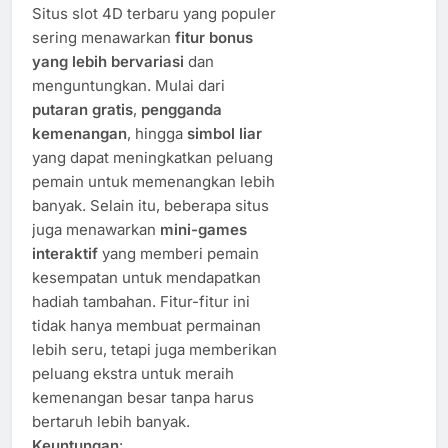
Situs slot 4D terbaru yang populer
sering menawarkan
fitur bonus
yang lebih bervariasi
dan
menguntungkan. Mulai dari
putaran gratis
,
pengganda
kemenangan
, hingga
simbol liar
yang dapat meningkatkan peluang
pemain untuk memenangkan lebih
banyak. Selain itu, beberapa situs
juga menawarkan
mini-games
interaktif
yang memberi pemain
kesempatan untuk mendapatkan
hadiah tambahan. Fitur-fitur ini
tidak hanya membuat permainan
lebih seru, tetapi juga memberikan
peluang ekstra untuk meraih
kemenangan besar tanpa harus
bertaruh lebih banyak.
Keuntungan
: