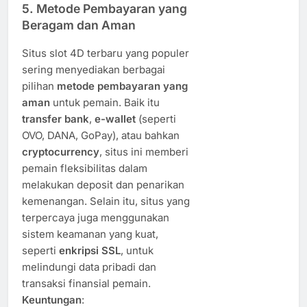
5.
Metode Pembayaran yang
Beragam dan Aman
Situs slot 4D terbaru yang populer
sering menyediakan berbagai
pilihan
metode pembayaran yang
aman
untuk pemain. Baik itu
transfer bank
,
e-wallet
(seperti
OVO, DANA, GoPay), atau bahkan
cryptocurrency
, situs ini memberi
pemain fleksibilitas dalam
melakukan deposit dan penarikan
kemenangan. Selain itu, situs yang
terpercaya juga menggunakan
sistem keamanan yang kuat,
seperti
enkripsi SSL
, untuk
melindungi data pribadi dan
transaksi finansial pemain.
Keuntungan
: