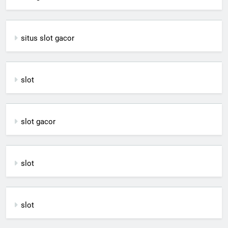
situs slot gacor
slot
slot gacor
slot
slot