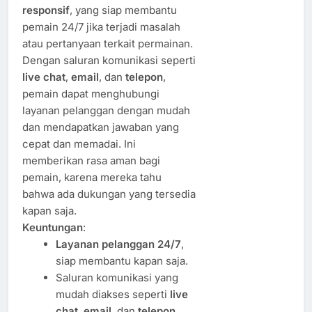
responsif
, yang siap membantu
pemain 24/7 jika terjadi masalah
atau pertanyaan terkait permainan.
Dengan saluran komunikasi seperti
live chat
,
email
, dan
telepon
,
pemain dapat menghubungi
layanan pelanggan dengan mudah
dan mendapatkan jawaban yang
cepat dan memadai. Ini
memberikan rasa aman bagi
pemain, karena mereka tahu
bahwa ada dukungan yang tersedia
kapan saja.
Keuntungan
:
Layanan pelanggan 24/7
,
siap membantu kapan saja.
Saluran komunikasi yang
mudah diakses seperti
live
chat
,
email
, dan
telepon
.