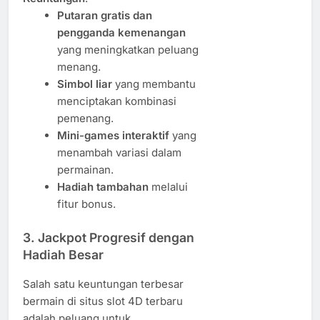
Putaran gratis dan
pengganda kemenangan
yang meningkatkan peluang
menang.
Simbol liar
yang membantu
menciptakan kombinasi
pemenang.
Mini-games interaktif
yang
menambah variasi dalam
permainan.
Hadiah tambahan
melalui
fitur bonus.
3.
Jackpot Progresif dengan
Hadiah Besar
Salah satu keuntungan terbesar
bermain di situs slot 4D terbaru
adalah peluang untuk