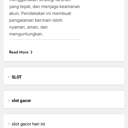
yang tepat, dan menjaga keamanan
akun. Pendekatan ini membuat
pengalaman bermain lebih
nyaman, aman, dan
menguntungkan.
Read More
SLOT
slot gacor
slot gacor hari ini