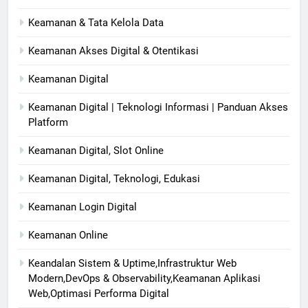
Keamanan & Tata Kelola Data
Keamanan Akses Digital & Otentikasi
Keamanan Digital
Keamanan Digital | Teknologi Informasi | Panduan Akses
Platform
Keamanan Digital, Slot Online
Keamanan Digital, Teknologi, Edukasi
Keamanan Login Digital
Keamanan Online
Keandalan Sistem & Uptime,Infrastruktur Web
Modern,DevOps & Observability,Keamanan Aplikasi
Web,Optimasi Performa Digital