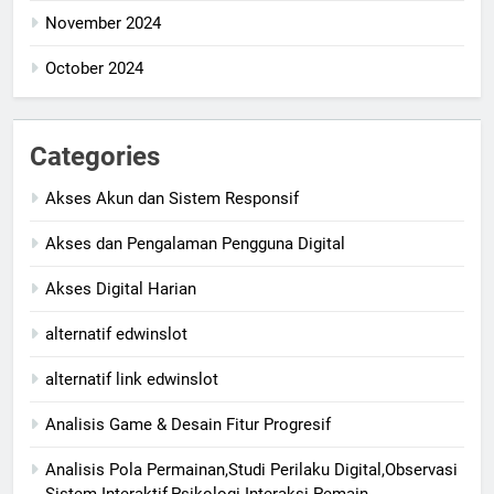
November 2024
October 2024
Categories
Akses Akun dan Sistem Responsif
Akses dan Pengalaman Pengguna Digital
Akses Digital Harian
alternatif edwinslot
alternatif link edwinslot
Analisis Game & Desain Fitur Progresif
Analisis Pola Permainan,Studi Perilaku Digital,Observasi
Sistem Interaktif,Psikologi Interaksi Pemain