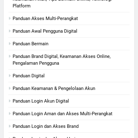
Platform
Panduan Akses Multi-Perangkat
Panduan Awal Pengguna Digital
Panduan Bermain
Panduan Brand Digital, Keamanan Akses Online,
Pengalaman Pengguna
Panduan Digital
Panduan Keamanan & Pengelolaan Akun
Panduan Login Akun Digital
Panduan Login Aman dan Akses Multi-Perangkat
Panduan Login dan Akses Brand