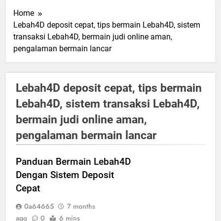
Home
Lebah4D deposit cepat, tips bermain Lebah4D, sistem
transaksi Lebah4D, bermain judi online aman,
pengalaman bermain lancar
Lebah4D deposit cepat, tips bermain
Lebah4D, sistem transaksi Lebah4D,
bermain judi online aman,
pengalaman bermain lancar
Panduan Bermain Lebah4D
Dengan Sistem Deposit
Cepat
0a64665
7 months
ago
0
6 mins