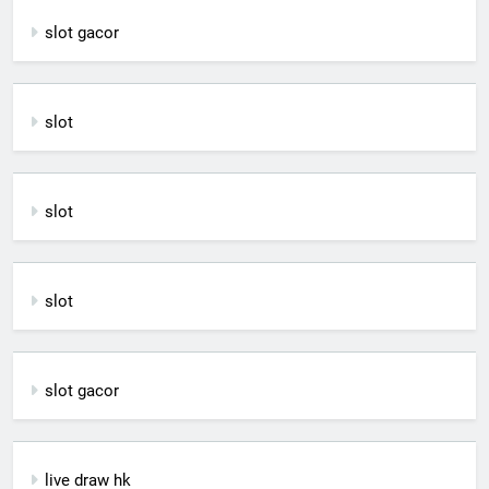
slot gacor
slot
slot
slot
slot gacor
live draw hk