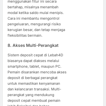
menggunakan fitur ini secara
bertahap, misalnya menambah
modal ketika saldo mulai menipis.
Cara ini membantu mengontrol
pengeluaran, mengurangi risiko
kerugian besar, dan tetap menjaga
fleksibilitas bermain.
8. Akses Multi-Perangkat
Sistem deposit cepat di Lebah4D
biasanya dapat diakses melalui
smartphone, tablet, maupun PC.
Pemain disarankan mencoba akses
deposit di berbagai perangkat
untuk memastikan kenyamanan
dan kelancaran transaksi. Multi-
perangkat yang mendukung
deposit cepat membuat pemain