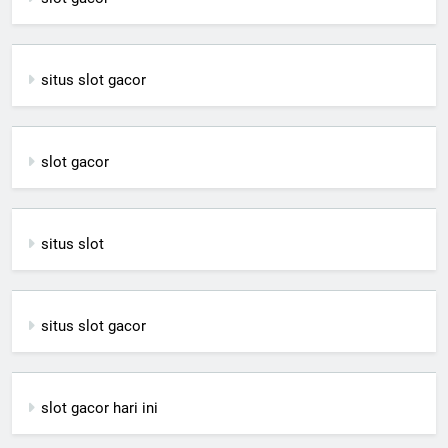
situs slot gacor
slot gacor
situs slot
situs slot gacor
slot gacor hari ini