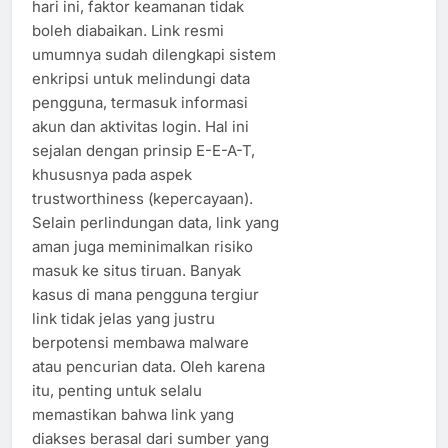
hari ini, faktor keamanan tidak
boleh diabaikan. Link resmi
umumnya sudah dilengkapi sistem
enkripsi untuk melindungi data
pengguna, termasuk informasi
akun dan aktivitas login. Hal ini
sejalan dengan prinsip E-E-A-T,
khususnya pada aspek
trustworthiness (kepercayaan).
Selain perlindungan data, link yang
aman juga meminimalkan risiko
masuk ke situs tiruan. Banyak
kasus di mana pengguna tergiur
link tidak jelas yang justru
berpotensi membawa malware
atau pencurian data. Oleh karena
itu, penting untuk selalu
memastikan bahwa link yang
diakses berasal dari sumber yang