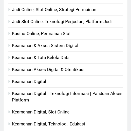
Judi Online, Slot Online, Strategi Permainan
Judi Slot Online, Teknologi Perjudian, Platform Judi
Kasino Online, Permainan Slot
Keamanan & Akses Sistem Digital
Keamanan & Tata Kelola Data
Keamanan Akses Digital & Otentikasi
Keamanan Digital
Keamanan Digital | Teknologi Informasi | Panduan Akses
Platform
Keamanan Digital, Slot Online
Keamanan Digital, Teknologi, Edukasi