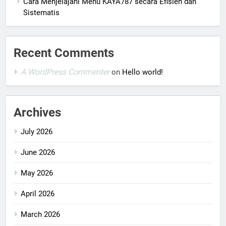
Cara Menjelajahi Menu KAYA787 secara Efisien dan
Sistematis
Recent Comments
A WordPress Commenter
on
Hello world!
Archives
July 2026
June 2026
May 2026
April 2026
March 2026