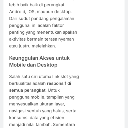
lebih baik baik di perangkat
Android, iOS, maupun desktop.
Dari sudut pandang pengalaman
pengguna, ini adalah faktor
penting yang menentukan apakah
aktivitas bermain terasa nyaman
atau justru melelahkan.
Keunggulan Akses untuk
Mobile dan Desktop
Salah satu ciri utama link slot yang
berkualitas adalah
responsif di
semua perangkat
. Untuk
pengguna mobile, tampilan yang
menyesuaikan ukuran layar,
navigasi sentuh yang halus, serta
konsumsi data yang efisien
menjadi nilai tambah. Sementara