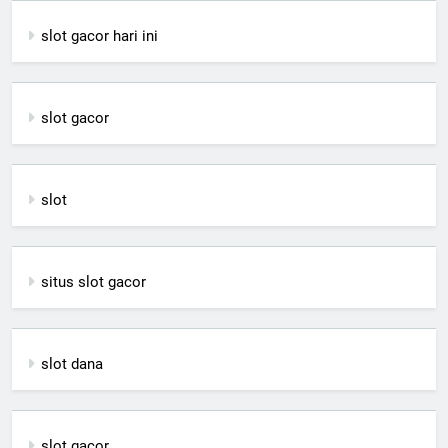
slot gacor hari ini
slot gacor
slot
situs slot gacor
slot dana
slot gacor