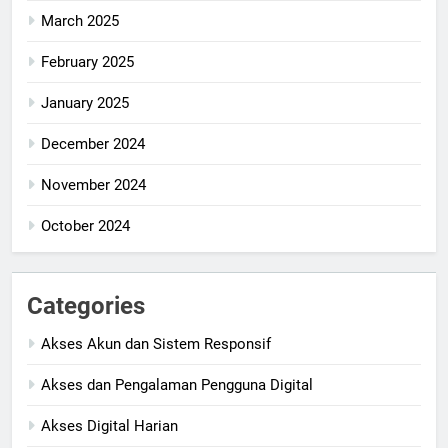
March 2025
February 2025
January 2025
December 2024
November 2024
October 2024
Categories
Akses Akun dan Sistem Responsif
Akses dan Pengalaman Pengguna Digital
Akses Digital Harian