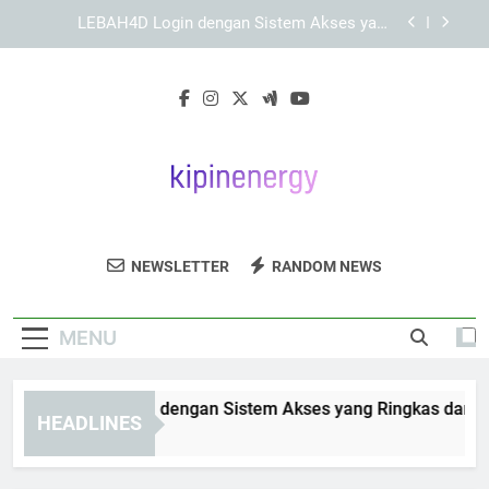
Skip
Login KAYA787 dengan Sistem Akses yang
to
Ringkas dan Mudah Dipahami Pengguna
content
KAYA787 Login dengan Sistem Halaman Ringkas
dan Responsif untuk Akses Lebih Terarah
EDWINSLOT Login dengan Sistem Akses yang
Ringkas dan Responsif
LEBAH4D Login dengan Sistem Akses yang
Ringkas dan Responsif di Berbagai Perangkat
Login KAYA787 dengan Sistem Akses yang
Ringkas dan Mudah Dipahami Pengguna
Kipin Energy
Temukan Teknologi Energi Terbarukan
KAYA787 Login dengan Sistem Halaman Ringkas
NEWSLETTER
RANDOM NEWS
dan Responsif untuk Akses Lebih Terarah
Untuk Kebutuhan Anda Di Kipin Energy.
MENU
WINSLOT Login dengan Sistem Akses yang Ringkas dan Resp
HEADLINES
Weeks Ago