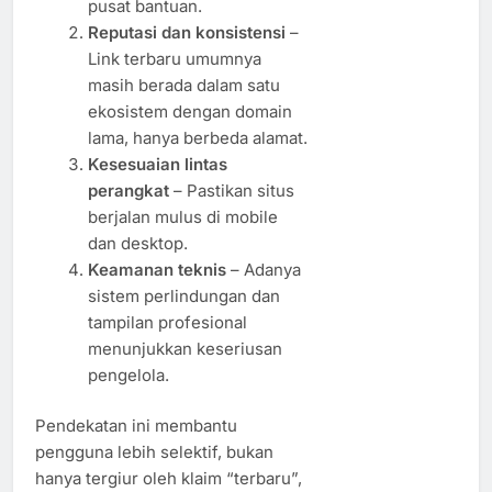
pusat bantuan.
Reputasi dan konsistensi
–
Link terbaru umumnya
masih berada dalam satu
ekosistem dengan domain
lama, hanya berbeda alamat.
Kesesuaian lintas
perangkat
– Pastikan situs
berjalan mulus di mobile
dan desktop.
Keamanan teknis
– Adanya
sistem perlindungan dan
tampilan profesional
menunjukkan keseriusan
pengelola.
Pendekatan ini membantu
pengguna lebih selektif, bukan
hanya tergiur oleh klaim “terbaru”,