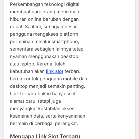
Perkembangan teknologi digital
membuat cara orang menikmati
hiburan online berubah dengan
cepat. Saat ini, sebagian besar
pengguna mengakses platform
permainan melalui smartphone,
sementara sebagian lainnya tetap
nyaman menggunakan desktop
atau laptop. Karena itulah,
kebutuhan akan
link slot
terbaru
hari ini untuk pengguna mobile dan
desktop menjadi semakin penting.
Link terbaru bukan hanya soal
alamat baru, tetapi juga
menyangkut kestabilan akses,
keamanan data, serta kenyamanan
bermain di berbagai perangkat.
Mengapa Link Slot Terbaru