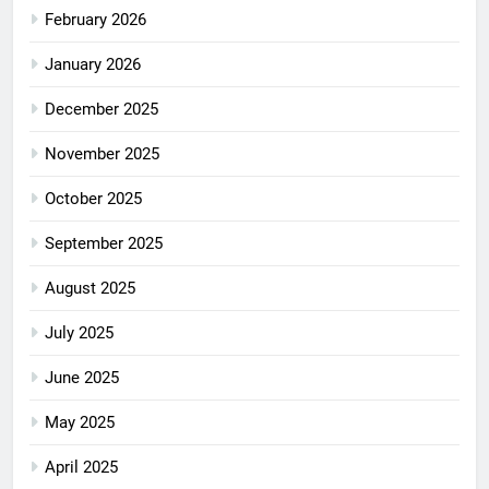
February 2026
January 2026
December 2025
November 2025
October 2025
September 2025
August 2025
July 2025
June 2025
May 2025
April 2025