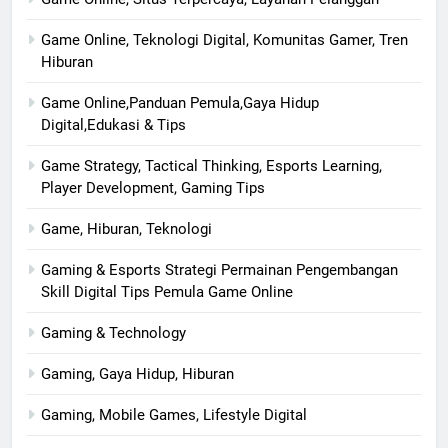
Game Online, Teknologi Digital, Komunitas Gamer, Tren
Hiburan
Game Online,Panduan Pemula,Gaya Hidup
Digital,Edukasi & Tips
Game Strategy, Tactical Thinking, Esports Learning,
Player Development, Gaming Tips
Game, Hiburan, Teknologi
Gaming & Esports Strategi Permainan Pengembangan
Skill Digital Tips Pemula Game Online
Gaming & Technology
Gaming, Gaya Hidup, Hiburan
Gaming, Mobile Games, Lifestyle Digital