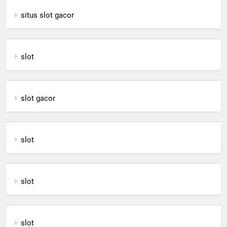
situs slot gacor
slot
slot gacor
slot
slot
slot