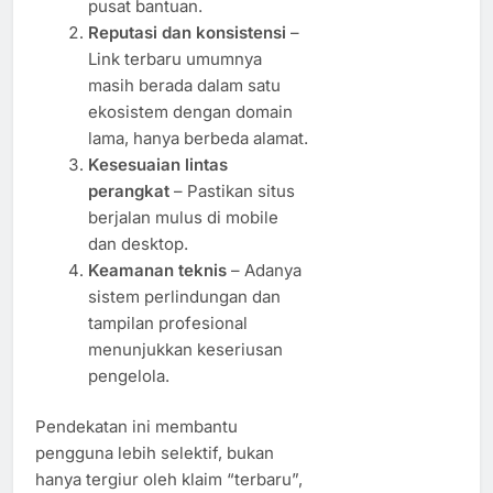
pusat bantuan.
Reputasi dan konsistensi
–
Link terbaru umumnya
masih berada dalam satu
ekosistem dengan domain
lama, hanya berbeda alamat.
Kesesuaian lintas
perangkat
– Pastikan situs
berjalan mulus di mobile
dan desktop.
Keamanan teknis
– Adanya
sistem perlindungan dan
tampilan profesional
menunjukkan keseriusan
pengelola.
Pendekatan ini membantu
pengguna lebih selektif, bukan
hanya tergiur oleh klaim “terbaru”,