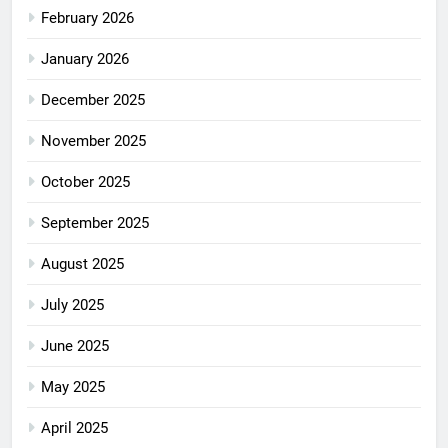
February 2026
January 2026
December 2025
November 2025
October 2025
September 2025
August 2025
July 2025
June 2025
May 2025
April 2025