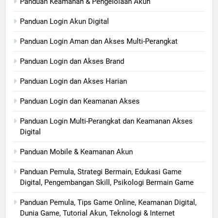
Panduan Keamanan & Pengelolaan Akun
Panduan Login Akun Digital
Panduan Login Aman dan Akses Multi-Perangkat
Panduan Login dan Akses Brand
Panduan Login dan Akses Harian
Panduan Login dan Keamanan Akses
Panduan Login Multi-Perangkat dan Keamanan Akses
Digital
Panduan Mobile & Keamanan Akun
Panduan Pemula, Strategi Bermain, Edukasi Game
Digital, Pengembangan Skill, Psikologi Bermain Game
Panduan Pemula, Tips Game Online, Keamanan Digital,
Dunia Game, Tutorial Akun, Teknologi & Internet