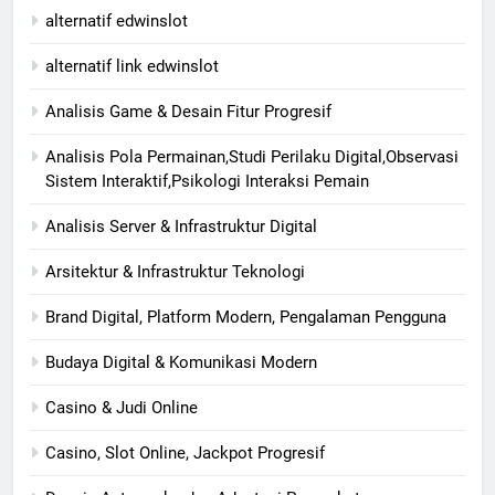
alternatif edwinslot
alternatif link edwinslot
Analisis Game & Desain Fitur Progresif
Analisis Pola Permainan,Studi Perilaku Digital,Observasi
Sistem Interaktif,Psikologi Interaksi Pemain
Analisis Server & Infrastruktur Digital
Arsitektur & Infrastruktur Teknologi
Brand Digital, Platform Modern, Pengalaman Pengguna
Budaya Digital & Komunikasi Modern
Casino & Judi Online
Casino, Slot Online, Jackpot Progresif