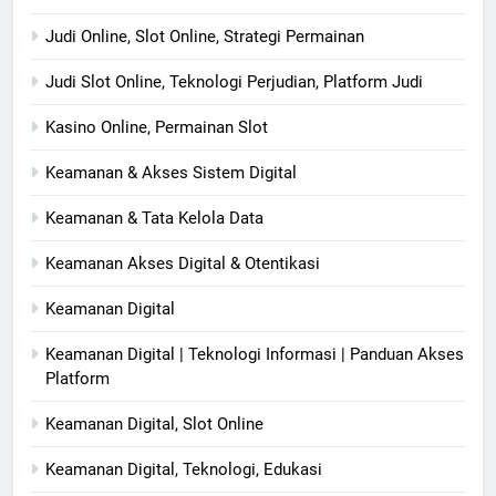
Judi Online, Slot Online, Strategi Permainan
Judi Slot Online, Teknologi Perjudian, Platform Judi
Kasino Online, Permainan Slot
Keamanan & Akses Sistem Digital
Keamanan & Tata Kelola Data
Keamanan Akses Digital & Otentikasi
Keamanan Digital
Keamanan Digital | Teknologi Informasi | Panduan Akses
Platform
Keamanan Digital, Slot Online
Keamanan Digital, Teknologi, Edukasi