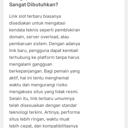
Sangat Dibutuhkan?
Link slot terbaru biasanya
disediakan untuk mengatasi
kendala teknis seperti pemblokiran
domain, server overload, atau
pembaruan sistem. Dengan adanya
link baru, pengguna dapat kembali
terhubung ke platform tanpa harus
mengalami gangguan
berkepanjangan. Bagi pemain yang
aktif, hal ini tentu menghemat
waktu dan mengurangi risiko
mengakses situs yang tidak resmi.
Selain itu, link terbaru umumnya
telah disesuaikan dengan standar
teknologi terkini. Artinya, performa
situs lebih ringan, waktu muat
lebih cepat, dan kompatibilitasnya