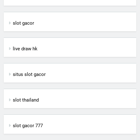
slot gacor
live draw hk
situs slot gacor
slot thailand
slot gacor 777