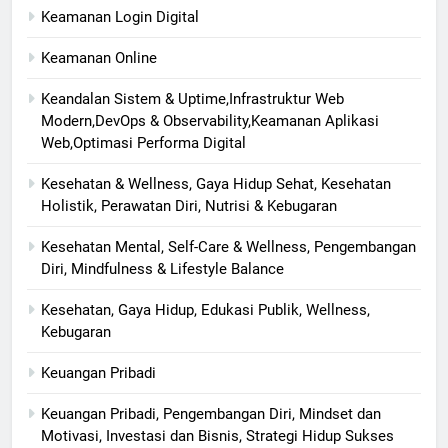
Keamanan Login Digital
Keamanan Online
Keandalan Sistem & Uptime,Infrastruktur Web
Modern,DevOps & Observability,Keamanan Aplikasi
Web,Optimasi Performa Digital
Kesehatan & Wellness, Gaya Hidup Sehat, Kesehatan
Holistik, Perawatan Diri, Nutrisi & Kebugaran
Kesehatan Mental, Self-Care & Wellness, Pengembangan
Diri, Mindfulness & Lifestyle Balance
Kesehatan, Gaya Hidup, Edukasi Publik, Wellness,
Kebugaran
Keuangan Pribadi
Keuangan Pribadi, Pengembangan Diri, Mindset dan
Motivasi, Investasi dan Bisnis, Strategi Hidup Sukses