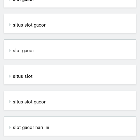
situs slot gacor
slot gacor
situs slot
situs slot gacor
slot gacor hari ini