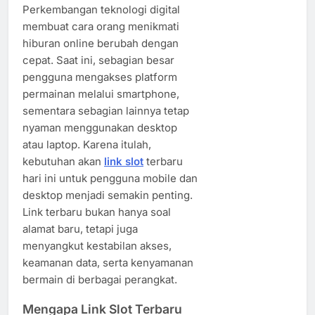
Perkembangan teknologi digital
membuat cara orang menikmati
hiburan online berubah dengan
cepat. Saat ini, sebagian besar
pengguna mengakses platform
permainan melalui smartphone,
sementara sebagian lainnya tetap
nyaman menggunakan desktop
atau laptop. Karena itulah,
kebutuhan akan
link slot
terbaru
hari ini untuk pengguna mobile dan
desktop menjadi semakin penting.
Link terbaru bukan hanya soal
alamat baru, tetapi juga
menyangkut kestabilan akses,
keamanan data, serta kenyamanan
bermain di berbagai perangkat.
Mengapa Link Slot Terbaru