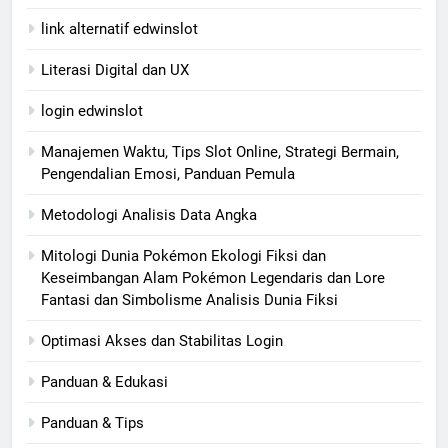
link alternatif edwinslot
Literasi Digital dan UX
login edwinslot
Manajemen Waktu, Tips Slot Online, Strategi Bermain,
Pengendalian Emosi, Panduan Pemula
Metodologi Analisis Data Angka
Mitologi Dunia Pokémon Ekologi Fiksi dan
Keseimbangan Alam Pokémon Legendaris dan Lore
Fantasi dan Simbolisme Analisis Dunia Fiksi
Optimasi Akses dan Stabilitas Login
Panduan & Edukasi
Panduan & Tips