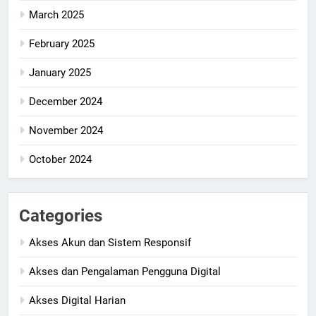
March 2025
February 2025
January 2025
December 2024
November 2024
October 2024
Categories
Akses Akun dan Sistem Responsif
Akses dan Pengalaman Pengguna Digital
Akses Digital Harian