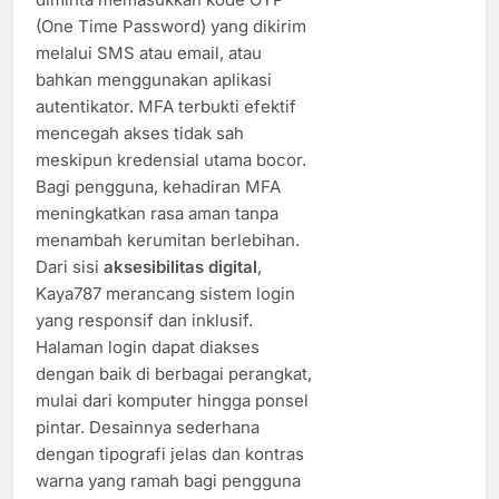
(One Time Password) yang dikirim
melalui SMS atau email, atau
bahkan menggunakan aplikasi
autentikator. MFA terbukti efektif
mencegah akses tidak sah
meskipun kredensial utama bocor.
Bagi pengguna, kehadiran MFA
meningkatkan rasa aman tanpa
menambah kerumitan berlebihan.
Dari sisi
aksesibilitas digital
,
Kaya787 merancang sistem login
yang responsif dan inklusif.
Halaman login dapat diakses
dengan baik di berbagai perangkat,
mulai dari komputer hingga ponsel
pintar. Desainnya sederhana
dengan tipografi jelas dan kontras
warna yang ramah bagi pengguna