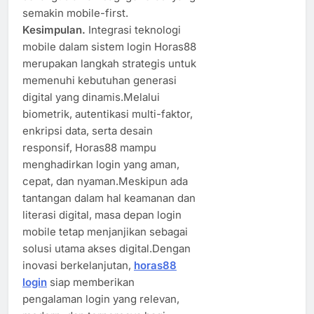
semakin mobile-first.
Kesimpulan.
Integrasi teknologi
mobile dalam sistem login Horas88
merupakan langkah strategis untuk
memenuhi kebutuhan generasi
digital yang dinamis.Melalui
biometrik, autentikasi multi-faktor,
enkripsi data, serta desain
responsif, Horas88 mampu
menghadirkan login yang aman,
cepat, dan nyaman.Meskipun ada
tantangan dalam hal keamanan dan
literasi digital, masa depan login
mobile tetap menjanjikan sebagai
solusi utama akses digital.Dengan
inovasi berkelanjutan,
horas88
login
siap memberikan
pengalaman login yang relevan,