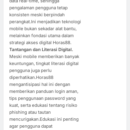
data real-time, sehingga
pengalaman pengguna tetap
konsisten meski berpindah
perangkat.Ini menjadikan teknologi
mobile bukan sekadar alat bantu,
melainkan fondasi utama dalam
strategi akses digital Horas88.
Tantangan dan Literasi Digital.
Meski mobile memberikan banyak
keuntungan, tingkat literasi digital
pengguna juga perlu
diperhatikan.Horas88
mengantisipasi hal ini dengan
memberikan panduan login aman,
tips penggunaan password yang
kuat, serta edukasi tentang risiko
phishing atau tautan
mencurigakan.Edukasi ini penting
agar pengguna dapat