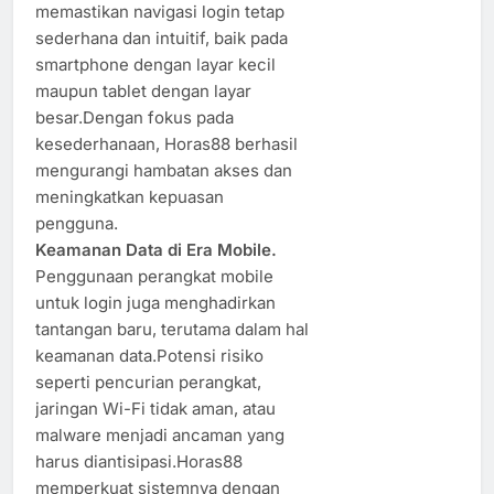
memastikan navigasi login tetap
sederhana dan intuitif, baik pada
smartphone dengan layar kecil
maupun tablet dengan layar
besar.Dengan fokus pada
kesederhanaan, Horas88 berhasil
mengurangi hambatan akses dan
meningkatkan kepuasan
pengguna.
Keamanan Data di Era Mobile.
Penggunaan perangkat mobile
untuk login juga menghadirkan
tantangan baru, terutama dalam hal
keamanan data.Potensi risiko
seperti pencurian perangkat,
jaringan Wi-Fi tidak aman, atau
malware menjadi ancaman yang
harus diantisipasi.Horas88
memperkuat sistemnya dengan