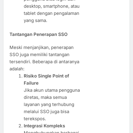
desktop, smartphone, atau
tablet dengan pengalaman
yang sama.
Tantangan Penerapan SSO
Meski menjanjikan, penerapan
SSO juga memiliki tantangan
tersendiri. Beberapa di antaranya
adalah:
Risiko Single Point of
Failure
Jika akun utama pengguna
diretas, maka semua
layanan yang terhubung
melalui SSO juga bisa
terekspos.
Integrasi Kompleks
Menghubungkan berbagai