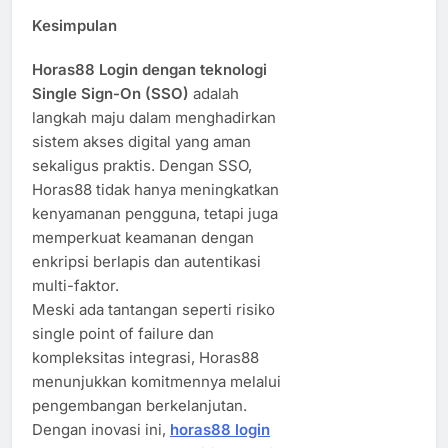
Kesimpulan
Horas88 Login dengan teknologi
Single Sign-On (SSO)
adalah
langkah maju dalam menghadirkan
sistem akses digital yang aman
sekaligus praktis. Dengan SSO,
Horas88 tidak hanya meningkatkan
kenyamanan pengguna, tetapi juga
memperkuat keamanan dengan
enkripsi berlapis dan autentikasi
multi-faktor.
Meski ada tantangan seperti risiko
single point of failure dan
kompleksitas integrasi, Horas88
menunjukkan komitmennya melalui
pengembangan berkelanjutan.
Dengan inovasi ini,
horas88 login