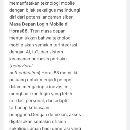
memanfaatkan teknologi mobile
dengan bijak sekaligus melindungi
diri dari potensi ancaman siber.
Masa Depan Login Mobile di
Horas88.
Tren masa depan
menunjukkan bahwa teknologi
mobile akan semakin terintegrasi
dengan AI, IoT, dan sistem
keamanan berbasis perilaku
(
behavioral
authentication
).Horas88 memiliki
peluang untuk menjadi pelopor
dalam mengadopsi inovasi ini,
menghadirkan login yang lebih
cerdas, personal, dan adaptif
terhadap kebiasaan
pengguna.Dengan demikian, akses
digital akan semakin efisien
sekaligus aman bagi generasi yang