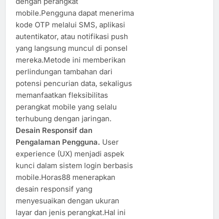
dengan perangkat
mobile.Pengguna dapat menerima
kode OTP melalui SMS, aplikasi
autentikator, atau notifikasi push
yang langsung muncul di ponsel
mereka.Metode ini memberikan
perlindungan tambahan dari
potensi pencurian data, sekaligus
memanfaatkan fleksibilitas
perangkat mobile yang selalu
terhubung dengan jaringan.
Desain Responsif dan
Pengalaman Pengguna.
User
experience (UX) menjadi aspek
kunci dalam sistem login berbasis
mobile.Horas88 menerapkan
desain responsif yang
menyesuaikan dengan ukuran
layar dan jenis perangkat.Hal ini