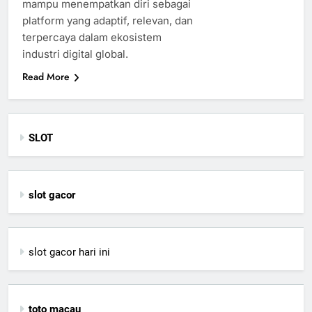
mampu menempatkan diri sebagai
platform yang adaptif, relevan, dan
terpercaya dalam ekosistem
industri digital global.
Read More
SLOT
slot gacor
slot gacor hari ini
toto macau