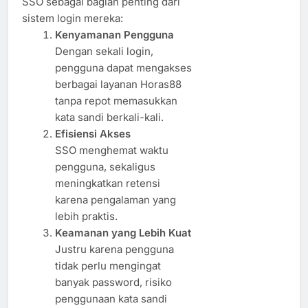
SSO sebagai bagian penting dari
sistem login mereka:
Kenyamanan Pengguna
Dengan sekali login,
pengguna dapat mengakses
berbagai layanan Horas88
tanpa repot memasukkan
kata sandi berkali-kali.
Efisiensi Akses
SSO menghemat waktu
pengguna, sekaligus
meningkatkan retensi
karena pengalaman yang
lebih praktis.
Keamanan yang Lebih Kuat
Justru karena pengguna
tidak perlu mengingat
banyak password, risiko
penggunaan kata sandi