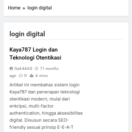
Home
login digital
login digital
Kaya787 Login dan
Teknologi Otentikasi
0a64665
11 months
ago
0
6 mins
Artikel ini membahas sistem login
Kaya787 dan penerapan teknologi
otentikasi modern, mulai dari
enkripsi, multi-factor
authentication, hingga aksesibilitas
digital. Disusun secara SEO-
friendly sesuai prinsip E-E-A-T