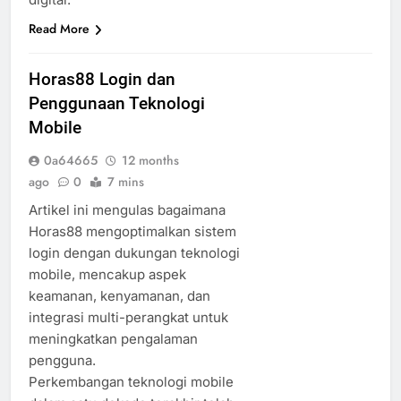
Read More
Horas88 Login dan
Penggunaan Teknologi
Mobile
0a64665
12 months
ago
0
7 mins
Artikel ini mengulas bagaimana
Horas88 mengoptimalkan sistem
login dengan dukungan teknologi
mobile, mencakup aspek
keamanan, kenyamanan, dan
integrasi multi-perangkat untuk
meningkatkan pengalaman
pengguna.
Perkembangan teknologi mobile