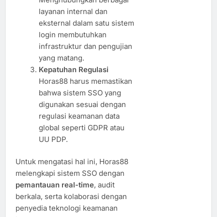
layanan internal dan
eksternal dalam satu sistem
login membutuhkan
infrastruktur dan pengujian
yang matang.
Kepatuhan Regulasi
Horas88 harus memastikan
bahwa sistem SSO yang
digunakan sesuai dengan
regulasi keamanan data
global seperti GDPR atau
UU PDP.
Untuk mengatasi hal ini, Horas88
melengkapi sistem SSO dengan
pemantauan real-time
, audit
berkala, serta kolaborasi dengan
penyedia teknologi keamanan