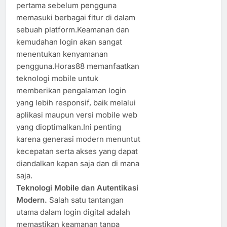
pertama sebelum pengguna
memasuki berbagai fitur di dalam
sebuah platform.Keamanan dan
kemudahan login akan sangat
menentukan kenyamanan
pengguna.Horas88 memanfaatkan
teknologi mobile untuk
memberikan pengalaman login
yang lebih responsif, baik melalui
aplikasi maupun versi mobile web
yang dioptimalkan.Ini penting
karena generasi modern menuntut
kecepatan serta akses yang dapat
diandalkan kapan saja dan di mana
saja.
Teknologi Mobile dan Autentikasi
Modern.
Salah satu tantangan
utama dalam login digital adalah
memastikan keamanan tanpa