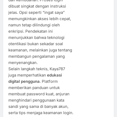
dibuat singkat dengan instruksi
jelas. Opsi seperti “ingat saya”
memungkinkan akses lebih cepat,
namun tetap dilindungi oleh
enkripsi. Pendekatan ini
menunjukkan bahwa teknologi
otentikasi bukan sekadar soal
keamanan, melainkan juga tentang
membangun pengalaman yang
menyenangkan.
Selain langkah teknis, Kaya787
juga memperhatikan
edukasi
digital pengguna
. Platform
memberikan panduan untuk
membuat password kuat, anjuran
menghindari penggunaan kata
sandi yang sama di banyak akun,
serta tips menjaga keamanan login.