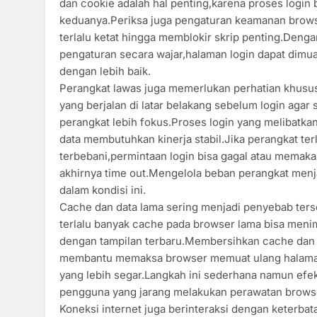
dan cookie adalah hal penting,karena proses login
keduanya.Periksa juga pengaturan keamanan brow
terlalu ketat hingga memblokir skrip penting.Den
pengaturan secara wajar,halaman login dapat dimua
dengan lebih baik.
Perangkat lawas juga memerlukan perhatian khusus.
yang berjalan di latar belakang sebelum login agar
perangkat lebih fokus.Proses login yang melibatkan
data membutuhkan kinerja stabil.Jika perangkat ter
terbebani,permintaan login bisa gagal atau memak
akhirnya time out.Mengelola beban perangkat menj
dalam kondisi ini.
Cache dan data lama sering menjadi penyebab te
terlalu banyak cache pada browser lama bisa meni
dengan tampilan terbaru.Membersihkan cache dan 
membantu memaksa browser memuat ulang halaman
yang lebih segar.Langkah ini sederhana namun efek
pengguna yang jarang melakukan perawatan brows
Koneksi internet juga berinteraksi dengan keterbat