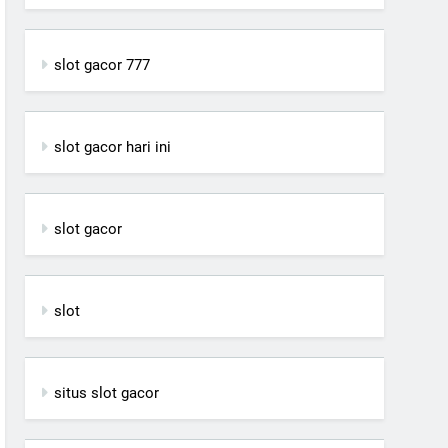
slot gacor 777
slot gacor hari ini
slot gacor
slot
situs slot gacor