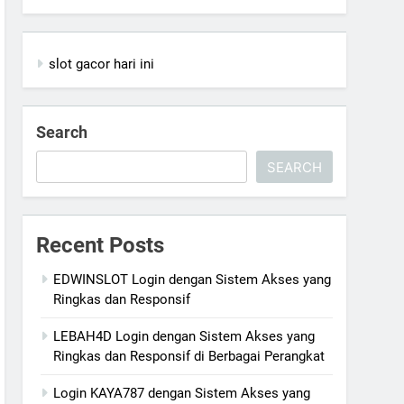
slot gacor hari ini
Search
SEARCH
Recent Posts
EDWINSLOT Login dengan Sistem Akses yang
Ringkas dan Responsif
LEBAH4D Login dengan Sistem Akses yang
Ringkas dan Responsif di Berbagai Perangkat
Login KAYA787 dengan Sistem Akses yang