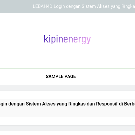
LEBAH4D Login dengan Sistem Akses yang Ringkas
Login KAYA787 dengan Sistem Akses yang 
KAYA787 Login dengan Sistem Halaman Ringkas dan
EDWINSLOT Login dengan Sist
in Energy
LEBAH4D Login dengan Sistem Akses yang Ringkas
eknologi Energi Terbarukan Untuk Kebutuhan Anda Di Kipin Ene
Login KAYA787 dengan Sistem Akses yang 
SAMPLE PAGE
KAYA787 Login dengan Sistem Halaman Ringkas dan
istem Akses yang Ringkas dan Responsif di Berbagai Perang