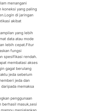
dalam menangani
n koneksi yang paling
en.Login di jaringan
tikasi akibat
ampilan yang lebih
mat data atau mode
n lebih cepat.Fitur
askan fungsi
n spesifikasi rendah.
apat membatasi akses
gin gagal berulang
waktu jeda sebelum
,memberi jeda dan
if daripada memaksa
bangkan penggunaan
h berhasil masuk,sesi
ih mampu menjalankan