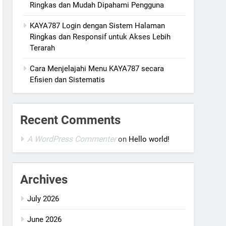
Ringkas dan Mudah Dipahami Pengguna
KAYA787 Login dengan Sistem Halaman
Ringkas dan Responsif untuk Akses Lebih
Terarah
Cara Menjelajahi Menu KAYA787 secara
Efisien dan Sistematis
Recent Comments
A WordPress Commenter
on
Hello world!
Archives
July 2026
June 2026