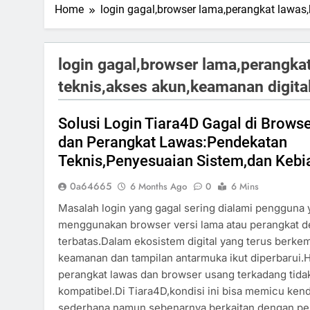
Home
login gagal,browser lama,perangkat lawas,
login gagal,browser lama,perangkat
teknis,akses akun,keamanan digita
Solusi Login Tiara4D Gagal di Brows
dan Perangkat Lawas:Pendekatan
Teknis,Penyesuaian Sistem,dan Keb
0a64665
6 Months Ago
0
6 Mins
Masalah login yang gagal sering dialami pengguna
menggunakan browser versi lama atau perangkat de
terbatas.Dalam ekosistem digital yang terus berke
keamanan dan tampilan antarmuka ikut diperbarui.
perangkat lawas dan browser usang terkadang tida
kompatibel.Di Tiara4D,kondisi ini bisa memicu ken
sederhana,namun sebenarnya berkaitan dengan pe