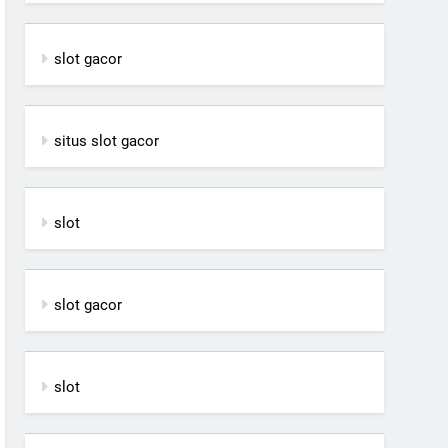
slot gacor
situs slot gacor
slot
slot gacor
slot