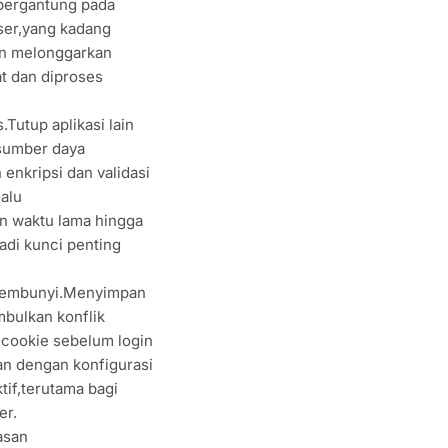
 bergantung pada
ser,yang kadang
gan melonggarkan
t dan diproses
Tutup aplikasi lain
 sumber daya
 enkripsi dan validasi
lalu
an waktu lama hingga
adi kunci penting
rsembunyi.Menyimpan
mbulkan konflik
cookie sebelum login
 dengan konfigurasi
tif,terutama bagi
er.
asan