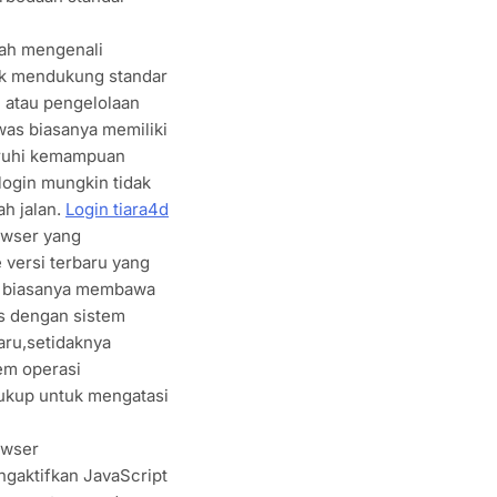
lah mengenali
ak mendukung standar
 atau pengelolaan
was biasanya memiliki
ruhi kemampuan
login mungkin tidak
ah jalan.
Login tiara4d
owser yang
versi terbaru yang
i biasanya membawa
s dengan sistem
aru,setidaknya
tem operasi
cukup untuk mengatasi
owser
gaktifkan JavaScript