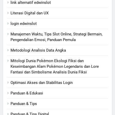
link alternatif edwinslot
Literasi Digital dan UX
login edwinslot
Manajemen Waktu, Tips Slot Online, Strategi Bermain,
Pengendalian Emosi, Panduan Pemula
Metodologi Analisis Data Angka
Mitologi Dunia Pokémon Ekologi Fiksi dan
Keseimbangan Alam Pokémon Legendaris dan Lore
Fantasi dan Simbolisme Analisis Dunia Fiksi
Optimasi Akses dan Stabilitas Login
Panduan & Edukasi
Panduan & Tips
Panduan & Tips Digital