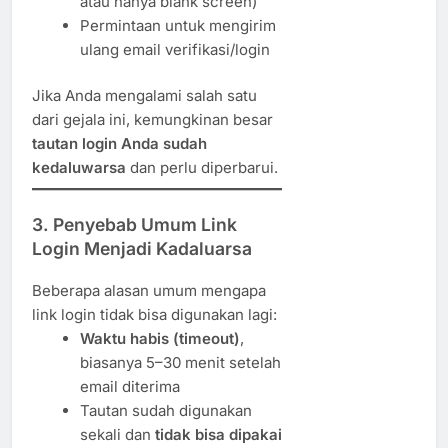
atau hanya blank screen)
Permintaan untuk mengirim
ulang email verifikasi/login
Jika Anda mengalami salah satu
dari gejala ini, kemungkinan besar
tautan login Anda sudah
kedaluwarsa
dan perlu diperbarui.
3. Penyebab Umum Link
Login Menjadi Kadaluarsa
Beberapa alasan umum mengapa
link login tidak bisa digunakan lagi:
Waktu habis (timeout)
,
biasanya 5–30 menit setelah
email diterima
Tautan sudah digunakan
sekali dan
tidak bisa dipakai