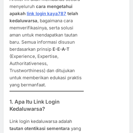
menyeluruh
cara mengetahui
apakah
link login kaya787
telah
kedaluwarsa
, bagaimana cara
memverifikasinya, serta solusi
aman untuk mendapatkan tautan
baru. Semua informasi disusun
berdasarkan prinsip
E-E-A-T
(Experience, Expertise,
Authoritativeness,
Trustworthiness) dan ditujukan
untuk memberikan edukasi praktis
yang bermanfaat.
1. Apa Itu Link Login
Kedaluwarsa?
Link login kedaluwarsa adalah
tautan otentikasi sementara
yang