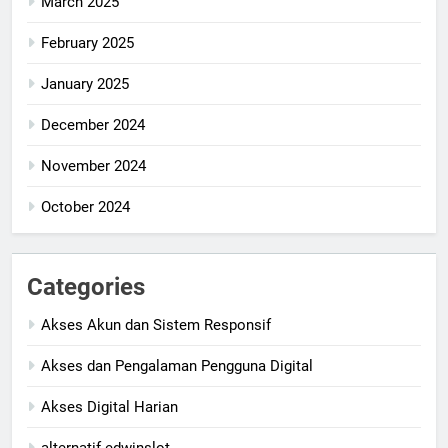
March 2025
February 2025
January 2025
December 2024
November 2024
October 2024
Categories
Akses Akun dan Sistem Responsif
Akses dan Pengalaman Pengguna Digital
Akses Digital Harian
alternatif edwinslot