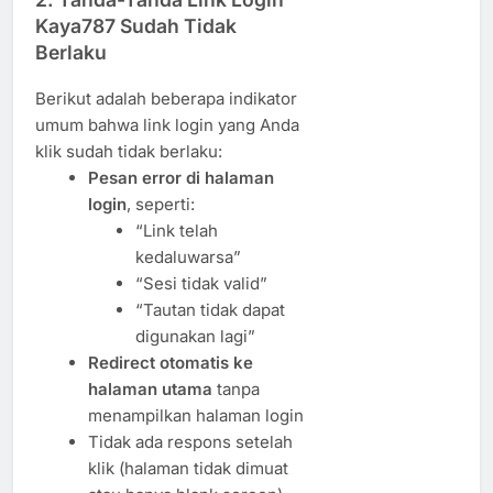
Kaya787 Sudah Tidak
Berlaku
Berikut adalah beberapa indikator
umum bahwa link login yang Anda
klik sudah tidak berlaku:
Pesan error di halaman
login
, seperti:
“Link telah
kedaluwarsa”
“Sesi tidak valid”
“Tautan tidak dapat
digunakan lagi”
Redirect otomatis ke
halaman utama
tanpa
menampilkan halaman login
Tidak ada respons setelah
klik (halaman tidak dimuat