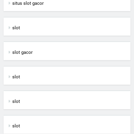
situs slot gacor
slot
slot gacor
slot
slot
slot