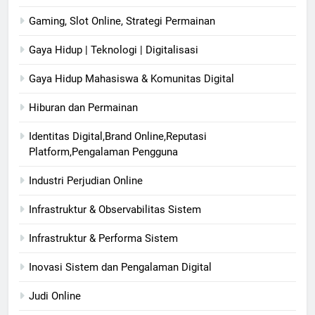
Gaming, Slot Online, Strategi Permainan
Gaya Hidup | Teknologi | Digitalisasi
Gaya Hidup Mahasiswa & Komunitas Digital
Hiburan dan Permainan
Identitas Digital,Brand Online,Reputasi
Platform,Pengalaman Pengguna
Industri Perjudian Online
Infrastruktur & Observabilitas Sistem
Infrastruktur & Performa Sistem
Inovasi Sistem dan Pengalaman Digital
Judi Online