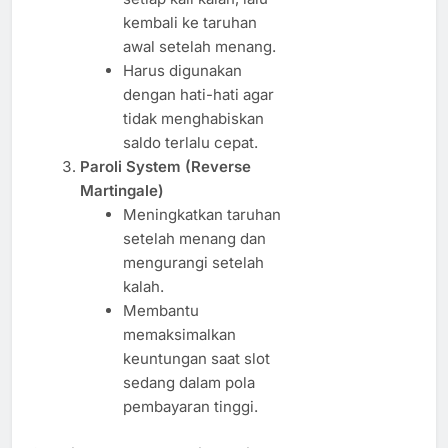
kembali ke taruhan
awal setelah menang.
Harus digunakan
dengan hati-hati agar
tidak menghabiskan
saldo terlalu cepat.
Paroli System (Reverse
Martingale)
Meningkatkan taruhan
setelah menang dan
mengurangi setelah
kalah.
Membantu
memaksimalkan
keuntungan saat slot
sedang dalam pola
pembayaran tinggi.