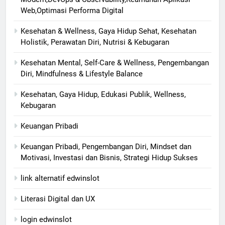
Web,Optimasi Performa Digital
Kesehatan & Wellness, Gaya Hidup Sehat, Kesehatan
Holistik, Perawatan Diri, Nutrisi & Kebugaran
Kesehatan Mental, Self-Care & Wellness, Pengembangan
Diri, Mindfulness & Lifestyle Balance
Kesehatan, Gaya Hidup, Edukasi Publik, Wellness,
Kebugaran
Keuangan Pribadi
Keuangan Pribadi, Pengembangan Diri, Mindset dan
Motivasi, Investasi dan Bisnis, Strategi Hidup Sukses
link alternatif edwinslot
Literasi Digital dan UX
login edwinslot