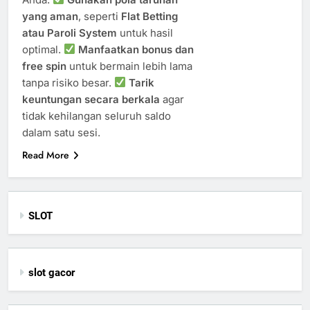
yang aman
, seperti
Flat Betting
atau Paroli System
untuk hasil
optimal.
Manfaatkan bonus dan
free spin
untuk bermain lebih lama
tanpa risiko besar.
Tarik
keuntungan secara berkala
agar
tidak kehilangan seluruh saldo
dalam satu sesi.
Read More
SLOT
slot gacor