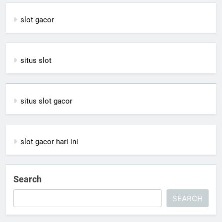
slot gacor
situs slot
situs slot gacor
slot gacor hari ini
Search
SEARCH