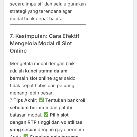
secara impulsif dan selalu gunakan
strategi yang terencana agar
modal tidak cepat habis.
7. Kesimpulan: Cara Efektif
Mengelola Modal di Slot
Online
Mengelola modal dengan baik
adalah
kunci utama dalam
bermain slot online
agar saldo
tidak cepat habis dan peluang
menang lebih besar.
?
Tips Akhir:
Tentukan bankroll
sebelum bermain
dan patuhi
batasan modal.
Pilih slot
dengan RTP tinggi dan volatilitas
yang sesuai
dengan gaya bermain
Anda.
Gunakan pola taruhan