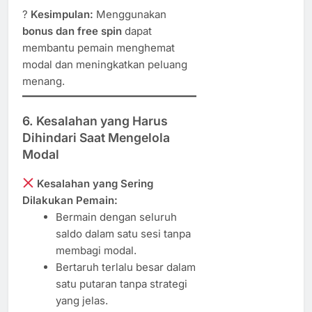
?
Kesimpulan:
Menggunakan
bonus dan free spin
dapat
membantu pemain menghemat
modal dan meningkatkan peluang
menang.
6. Kesalahan yang Harus
Dihindari Saat Mengelola
Modal
Kesalahan yang Sering
Dilakukan Pemain:
Bermain dengan seluruh
saldo dalam satu sesi tanpa
membagi modal.
Bertaruh terlalu besar dalam
satu putaran tanpa strategi
yang jelas.