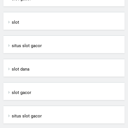
slot
situs slot gacor
slot dana
slot gacor
situs slot gacor