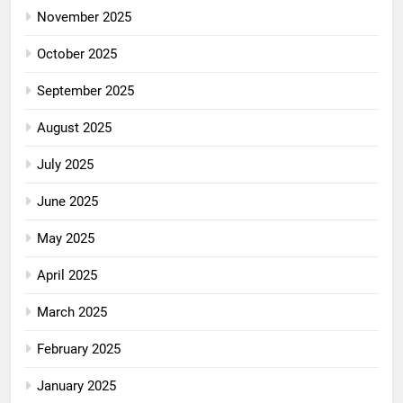
November 2025
October 2025
September 2025
August 2025
July 2025
June 2025
May 2025
April 2025
March 2025
February 2025
January 2025