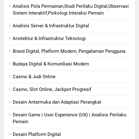
Analisis Pola Permainan,Studi Perilaku Digital,Observasi
Sistem Interaktif,Psikologi Interaksi Pemain
Analisis Server & Infrastruktur Digital
Arsitektur & Infrastruktur Teknologi
Brand Digital, Platform Modern, Pengalaman Pengguna
Budaya Digital & Komunikasi Modern
Casino & Judi Online
Casino, Slot Online, Jackpot Progresif
Desain Antarmuka dan Adaptasi Perangkat
Desain Game | User Experience (UX) | Analisis Perilaku
Pemain
Desain Platform Digital