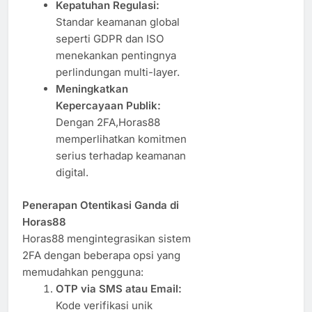
Kepatuhan Regulasi:
Standar keamanan global
seperti GDPR dan ISO
menekankan pentingnya
perlindungan multi-layer.
Meningkatkan
Kepercayaan Publik:
Dengan 2FA,Horas88
memperlihatkan komitmen
serius terhadap keamanan
digital.
Penerapan Otentikasi Ganda di
Horas88
Horas88 mengintegrasikan sistem
2FA dengan beberapa opsi yang
memudahkan pengguna:
OTP via SMS atau Email:
Kode verifikasi unik