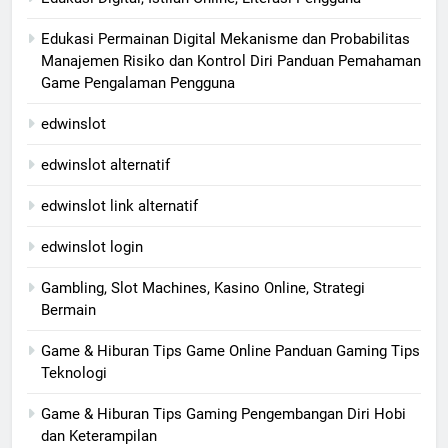
Edukasi Permainan Digital Mekanisme dan Probabilitas
Manajemen Risiko dan Kontrol Diri Panduan Pemahaman
Game Pengalaman Pengguna
edwinslot
edwinslot alternatif
edwinslot link alternatif
edwinslot login
Gambling, Slot Machines, Kasino Online, Strategi
Bermain
Game & Hiburan Tips Game Online Panduan Gaming Tips
Teknologi
Game & Hiburan Tips Gaming Pengembangan Diri Hobi
dan Keterampilan