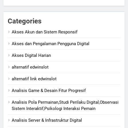
Categories
Akses Akun dan Sistem Responsif
Akses dan Pengalaman Pengguna Digital
Akses Digital Harian
alternatif edwinslot
alternatif link edwinslot
Analisis Game & Desain Fitur Progresif
Analisis Pola Permainan,Studi Perilaku Digital,Observasi
Sistem Interaktif,Psikologi Interaksi Pemain
Analisis Server & Infrastruktur Digital