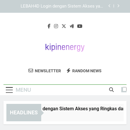
Skip
Login KAYA787 dengan Sistem Akses yang
to
Ringkas dan Mudah Dipahami Pengguna
content
KAYA787 Login dengan Sistem Halaman Ringkas
dan Responsif untuk Akses Lebih Terarah
EDWINSLOT Login dengan Sistem Akses yang
Ringkas dan Responsif
LEBAH4D Login dengan Sistem Akses yang
Ringkas dan Responsif di Berbagai Perangkat
Login KAYA787 dengan Sistem Akses yang
Ringkas dan Mudah Dipahami Pengguna
Kipin Energy
Temukan Teknologi Energi Terbarukan
KAYA787 Login dengan Sistem Halaman Ringkas
NEWSLETTER
RANDOM NEWS
dan Responsif untuk Akses Lebih Terarah
Untuk Kebutuhan Anda Di Kipin Energy.
MENU
WINSLOT Login dengan Sistem Akses yang Ringkas dan Resp
HEADLINES
Weeks Ago