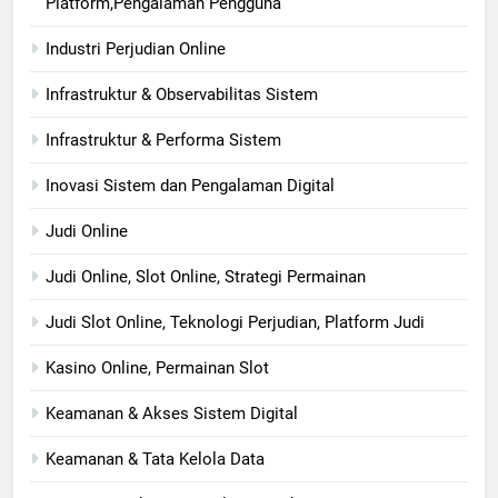
Platform,Pengalaman Pengguna
Industri Perjudian Online
Infrastruktur & Observabilitas Sistem
Infrastruktur & Performa Sistem
Inovasi Sistem dan Pengalaman Digital
Judi Online
Judi Online, Slot Online, Strategi Permainan
Judi Slot Online, Teknologi Perjudian, Platform Judi
Kasino Online, Permainan Slot
Keamanan & Akses Sistem Digital
Keamanan & Tata Kelola Data