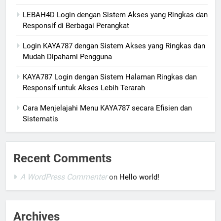
LEBAH4D Login dengan Sistem Akses yang Ringkas dan
Responsif di Berbagai Perangkat
Login KAYA787 dengan Sistem Akses yang Ringkas dan
Mudah Dipahami Pengguna
KAYA787 Login dengan Sistem Halaman Ringkas dan
Responsif untuk Akses Lebih Terarah
Cara Menjelajahi Menu KAYA787 secara Efisien dan
Sistematis
Recent Comments
A WordPress Commenter
on
Hello world!
Archives