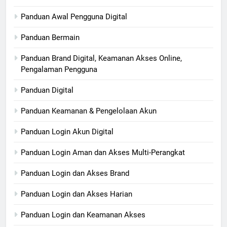
Panduan Awal Pengguna Digital
Panduan Bermain
Panduan Brand Digital, Keamanan Akses Online,
Pengalaman Pengguna
Panduan Digital
Panduan Keamanan & Pengelolaan Akun
Panduan Login Akun Digital
Panduan Login Aman dan Akses Multi-Perangkat
Panduan Login dan Akses Brand
Panduan Login dan Akses Harian
Panduan Login dan Keamanan Akses