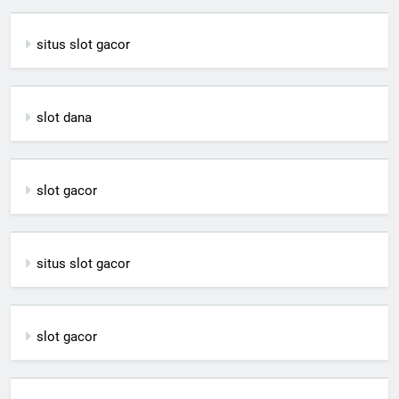
situs slot gacor
slot dana
slot gacor
situs slot gacor
slot gacor