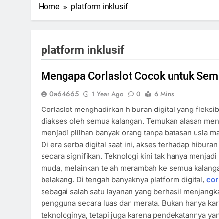
Home
platform inklusif
platform inklusif
Mengapa Corlaslot Cocok untuk Sem
0a64665
1 Year Ago
0
6 Mins
Corlaslot menghadirkan hiburan digital yang fleksi
diakses oleh semua kalangan. Temukan alasan meng
menjadi pilihan banyak orang tanpa batasan usia ma
Di era serba digital saat ini, akses terhadap hiburan
secara signifikan. Teknologi kini tak hanya menjad
muda, melainkan telah merambah ke semua kalangan
belakang. Di tengah banyaknya platform digital,
cor
sebagai salah satu layanan yang berhasil menjang
pengguna secara luas dan merata. Bukan hanya ka
teknologinya, tetapi juga karena pendekatannya yan