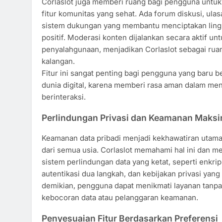
Corlaslot juga memberi ruang bagi pengguna untuk 
fitur komunitas yang sehat. Ada forum diskusi, ula
sistem dukungan yang membantu menciptakan lingk
positif. Moderasi konten dijalankan secara aktif u
penyalahgunaan, menjadikan Corlaslot sebagai ru
kalangan.
Fitur ini sangat penting bagi pengguna yang baru
dunia digital, karena memberi rasa aman dalam men
berinteraksi.
Perlindungan Privasi dan Keamanan Maksi
Keamanan data pribadi menjadi kekhawatiran utam
dari semua usia. Corlaslot memahami hal ini dan 
sistem perlindungan data yang ketat, seperti enkri
autentikasi dua langkah, dan kebijakan privasi yan
demikian, pengguna dapat menikmati layanan tanpa
kebocoran data atau pelanggaran keamanan.
Penyesuaian Fitur Berdasarkan Preferensi