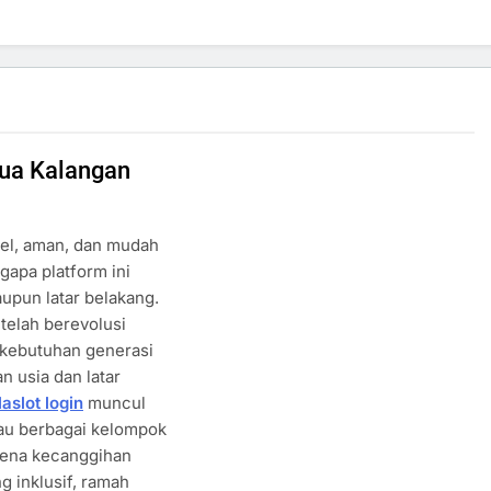
ua Kalangan
bel, aman, dan mudah
apa platform ini
upun latar belakang.
 telah berevolusi
i kebutuhan generasi
 usia dan latar
laslot login
muncul
kau berbagai kelompok
rena kecanggihan
g inklusif, ramah