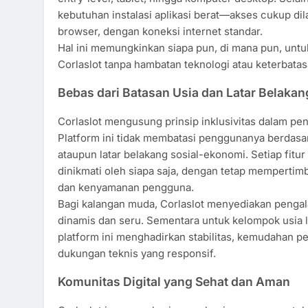
kebutuhan instalasi aplikasi berat—akses cukup dil
browser, dengan koneksi internet standar.
Hal ini memungkinkan siapa pun, di mana pun, untu
Corlaslot tanpa hambatan teknologi atau keterbata
Bebas dari Batasan Usia dan Latar Belakan
Corlaslot mengusung prinsip inklusivitas dalam p
Platform ini tidak membatasi penggunanya berdasar
ataupun latar belakang sosial-ekonomi. Setiap fitur
dinikmati oleh siapa saja, dengan tetap mempertim
dan kenyamanan pengguna.
Bagi kalangan muda, Corlaslot menyediakan pengal
dinamis dan seru. Sementara untuk kelompok usia 
platform ini menghadirkan stabilitas, kemudahan 
dukungan teknis yang responsif.
Komunitas Digital yang Sehat dan Aman