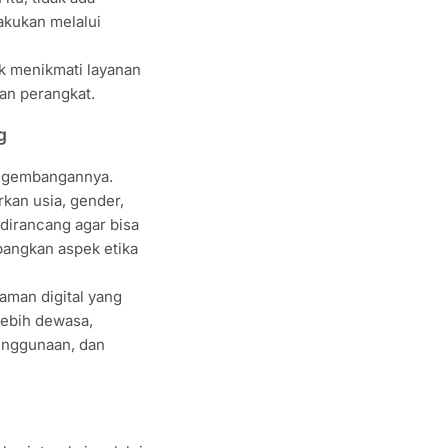
akukan melalui
k menikmati layanan
san perangkat.
g
engembangannya.
kan usia, gender,
 dirancang agar bisa
bangkan aspek etika
aman digital yang
lebih dewasa,
penggunaan, dan