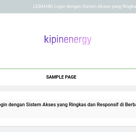
LEBAH4D Login dengan Sistem Akses yang Ringkas
Login KAYA787 dengan Sistem Akses yang 
KAYA787 Login dengan Sistem Halaman Ringkas dan
EDWINSLOT Login dengan Sist
in Energy
LEBAH4D Login dengan Sistem Akses yang Ringkas
eknologi Energi Terbarukan Untuk Kebutuhan Anda Di Kipin Ene
Login KAYA787 dengan Sistem Akses yang 
SAMPLE PAGE
KAYA787 Login dengan Sistem Halaman Ringkas dan
istem Akses yang Ringkas dan Responsif di Berbagai Perang