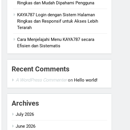
Ringkas dan Mudah Dipahami Pengguna
KAYA787 Login dengan Sistem Halaman
Ringkas dan Responsif untuk Akses Lebih
Terarah
Cara Menjelajahi Menu KAYA787 secara
Efisien dan Sistematis
Recent Comments
A WordPress Commenter
on
Hello world!
Archives
July 2026
June 2026