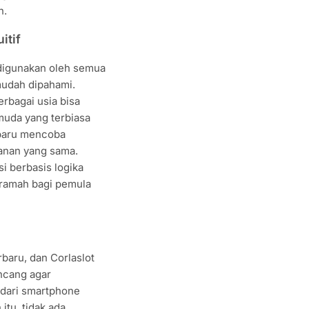
n.
itif
 digunakan oleh semua
mudah dipahami.
erbagai usia bisa
 muda yang terbiasa
 baru mencoba
anan yang sama.
si berbasis logika
 ramah bagi pemula
baru, dan Corlaslot
ancang agar
 dari smartphone
itu, tidak ada