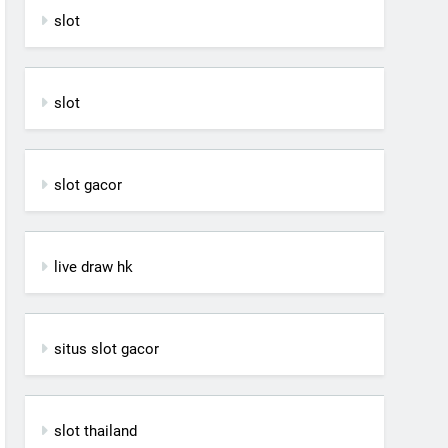
slot
slot
slot gacor
live draw hk
situs slot gacor
slot thailand