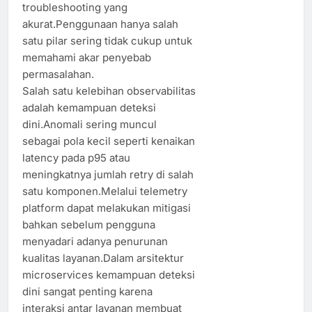
troubleshooting yang
akurat.Penggunaan hanya salah
satu pilar sering tidak cukup untuk
memahami akar penyebab
permasalahan.
Salah satu kelebihan observabilitas
adalah kemampuan deteksi
dini.Anomali sering muncul
sebagai pola kecil seperti kenaikan
latency pada p95 atau
meningkatnya jumlah retry di salah
satu komponen.Melalui telemetry
platform dapat melakukan mitigasi
bahkan sebelum pengguna
menyadari adanya penurunan
kualitas layanan.Dalam arsitektur
microservices kemampuan deteksi
dini sangat penting karena
interaksi antar layanan membuat