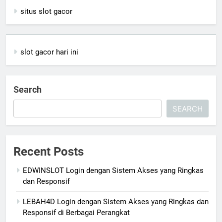
situs slot gacor
slot gacor hari ini
Search
SEARCH
Recent Posts
EDWINSLOT Login dengan Sistem Akses yang Ringkas
dan Responsif
LEBAH4D Login dengan Sistem Akses yang Ringkas dan
Responsif di Berbagai Perangkat