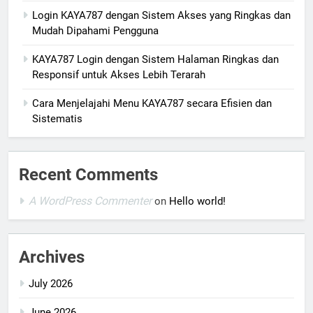
Login KAYA787 dengan Sistem Akses yang Ringkas dan
Mudah Dipahami Pengguna
KAYA787 Login dengan Sistem Halaman Ringkas dan
Responsif untuk Akses Lebih Terarah
Cara Menjelajahi Menu KAYA787 secara Efisien dan
Sistematis
Recent Comments
A WordPress Commenter
on
Hello world!
Archives
July 2026
June 2026