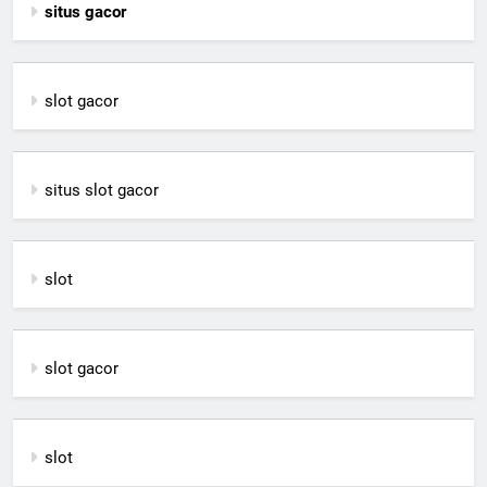
situs gacor
slot gacor
situs slot gacor
slot
slot gacor
slot