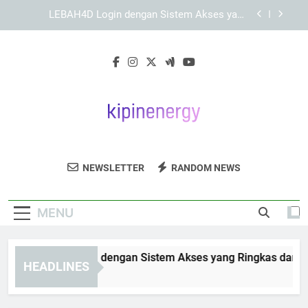
Skip
Login KAYA787 dengan Sistem Akses yang
to
Ringkas dan Mudah Dipahami Pengguna
content
KAYA787 Login dengan Sistem Halaman Ringkas
dan Responsif untuk Akses Lebih Terarah
EDWINSLOT Login dengan Sistem Akses yang
Ringkas dan Responsif
LEBAH4D Login dengan Sistem Akses yang
Ringkas dan Responsif di Berbagai Perangkat
Login KAYA787 dengan Sistem Akses yang
Ringkas dan Mudah Dipahami Pengguna
Kipin Energy
Temukan Teknologi Energi Terbarukan
KAYA787 Login dengan Sistem Halaman Ringkas
NEWSLETTER
RANDOM NEWS
dan Responsif untuk Akses Lebih Terarah
Untuk Kebutuhan Anda Di Kipin Energy.
MENU
WINSLOT Login dengan Sistem Akses yang Ringkas dan Respo
HEADLINES
Weeks Ago