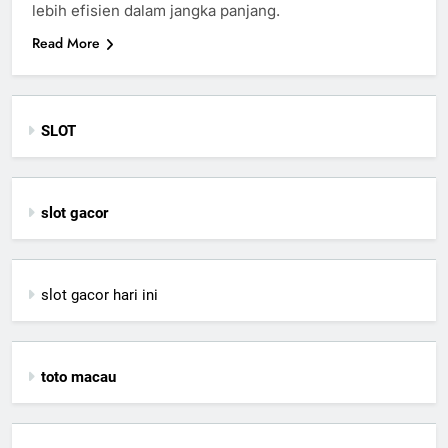
lebih efisien dalam jangka panjang.
Read More
SLOT
slot gacor
slot gacor hari ini
toto macau