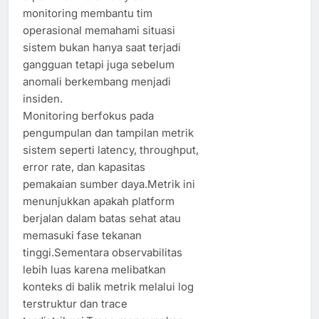
monitoring membantu tim
operasional memahami situasi
sistem bukan hanya saat terjadi
gangguan tetapi juga sebelum
anomali berkembang menjadi
insiden.
Monitoring berfokus pada
pengumpulan dan tampilan metrik
sistem seperti latency, throughput,
error rate, dan kapasitas
pemakaian sumber daya.Metrik ini
menunjukkan apakah platform
berjalan dalam batas sehat atau
memasuki fase tekanan
tinggi.Sementara observabilitas
lebih luas karena melibatkan
konteks di balik metrik melalui log
terstruktur dan trace