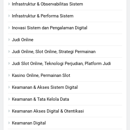
Infrastruktur & Observabilitas Sistem
Infrastruktur & Performa Sistem
Inovasi Sistem dan Pengalaman Digital
Judi Online
Judi Online, Slot Online, Strategi Permainan
Judi Slot Online, Teknologi Perjudian, Platform Judi
Kasino Online, Permainan Slot
Keamanan & Akses Sistem Digital
Keamanan & Tata Kelola Data
Keamanan Akses Digital & Otentikasi
Keamanan Digital