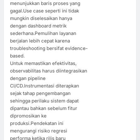
menunjukkan baris proses yang
gagal.Use case seperti ini tidak
mungkin diselesaikan hanya
dengan dashboard metrik
sederhana.Pemulihan layanan
berjalan lebih cepat karena
troubleshooting bersifat evidence-
based.
Untuk memastikan efektivitas,
observabilitas harus diintegrasikan
dengan pipeline
CI/CD.Instrumentasi diterapkan
sejak tahap pengembangan
sehingga perilaku sistem dapat
dipantau bahkan sebelum fitur
dipromosikan ke
produksi.Pendekatan ini
mengurangi risiko regresi
performa ketika rilis baru